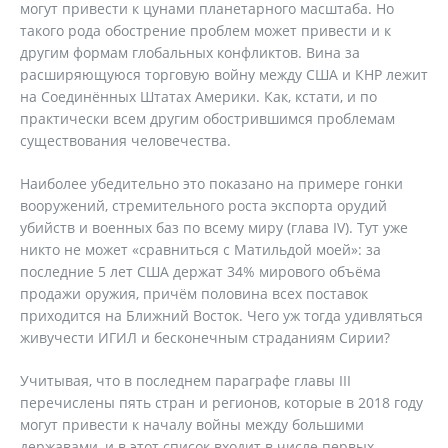
могут привести к цунами планетарного масштаба. Но
такого рода обострение проблем может привести и к
другим формам глобальных конфликтов. Вина за
расширяющуюся торговую войну между США и КНР лежит
на Соединённых Штатах Америки. Как, кстати, и по
практически всем другим обострившимся проблемам
существования человечества.
Наиболее убедительно это показано на примере гонки
вооружений, стремительного роста экспорта орудий
убийств и военных баз по всему миру (глава IV). Тут уже
никто не может «сравниться с Матильдой моей»: за
последние 5 лет США держат 34% мирового объёма
продажи оружия, причём половина всех поставок
приходится на Ближний Восток. Чего уж тогда удивляться
живучести ИГИЛ и бесконечным страданиям Сирии?
Учитывая, что в последнем параграфе главы III
перечислены пять стран и регионов, которые в 2018 году
могут привести к началу войны между большими
державами, и в этот список входит в числе первых