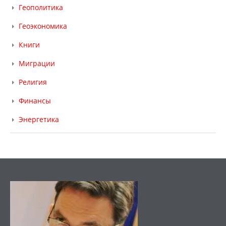
Геополитика
Геоэкономика
Книги
Миграции
Религия
Финансы
Энергетика