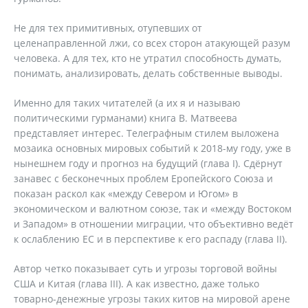
Не для тех примитивных, отупевших от
целенаправленной лжи, со всех сторон атакующей разум
человека. А для тех, кто не утратил способность думать,
понимать, анализировать, делать собственные выводы.
Именно для таких читателей (а их я и называю
политическими гурманами) книга В. Матвеева
представляет интерес. Телеграфным стилем выложена
мозаика основных мировых событий к 2018-му году, уже в
нынешнем году и прогноз на будущий (глава I). Сдёрнут
занавес с бесконечных проблем Еропейского Союза и
показан раскол как «между Севером и Югом» в
экономическом и валютном союзе, так и «между Востоком
и Западом» в отношении миграции, что объективно ведёт
к ослаблению ЕС и в перспективе к его распаду (глава II).
Автор четко показывает суть и угрозы торговой войны
США и Китая (глава III). А как известно, даже только
товарно-денежные угрозы таких китов на мировой арене