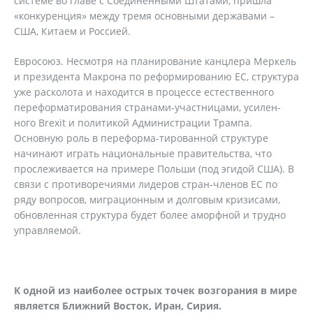
системе во главе с Соединёнными Штатами, пришла
«конкуренция» между тремя основными державами –
США, Китаем и Россией.
Евросоюз. Несмотря на планирование канцлера Меркель
и президента Макрона по реформированию ЕС, структура
уже расколота и находится в процессе естественного
переформатирования странами-участницами, усилен-
ного Brexit и политикой Администрации Трампа.
Основную роль в переформа-тированной структуре
начинают играть национальные правительства, что
прослеживается на примере Польши (под эгидой США). В
связи с противоречиями лидеров стран-членов ЕС по
ряду вопросов, миграционным и долговым кризисами,
обновленная структура будет более аморфной и трудно
управляемой.
К одной из наиболее острых точек возгорания в мире
является Ближний Восток, Иран, Сирия.