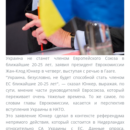
Украина не станет членом Европейского Союза в
ближайшие 20-25 лет, заявил президент Еврокомиссии
Жан-Клод Юнкер в четверг, выступая с речью в Гааге.
"Украина, безусловно, не будет способной стать членом
ЕС ближайшие 20-25 лет", — сказал Юнкер, выражая, по
сути, мнение части руководителей Евросоюза, который
переживает очень тяжелые времена. То же самое, по
словам главы Еврокомиссии, касается и перспектив
вступления Украины в НАТО.
Это заявление Юнкер сделал в контексте референдума
непрямого действия, который состоится в Нидерландах
относительно СА Украины с ЕС. Данные опроса,