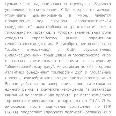
Целью части наднациональных структур глобального
управления и согласования США, которые не желают
утрачивать доминирование в мире, является
продвижение под лозунгом "евроатлантической
солидарности" таких глобальных трансатлантических и
тихоокеанских проектов, в которых значительная роль
отводится европейскому рынку. Современная
геополитическая доктрина Великобритании основана на
"особых отношениях" с США, обусловленных
цивилизационными традициями англосаксонского мира
и весьма критичным отношением к нынешнему
"общеевропейскому дому". Англосаксов по обе стороны
Атлантики объединяют "имперский дух" и глобальные
проекты. Великобритания, по сути, призвана возглавить в
Европе действия по завершению процесса создания
единого рынка в контексте нахождения "в авангарде
кампании по завершению проекта Трансатлантического
торгового и инвестиционного партнерства с США". США,
англосаксы, после подписания соглашения по TTIP
(TAFTA), предлагают Евросоюзу подписать соглашение о