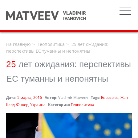
На главную
Геополитика
25 лет ожидания:
перспективы ЕС туманны и непонятны
25
лет ожидания: перспективы
ЕС туманны и непонятны
Дата:
5 марта, 2016
Автор:
Vladimir Matveev
Tags
:
Евросоюз
Жан-
Клод Юнкер
Украина
Категории:
Геополитика