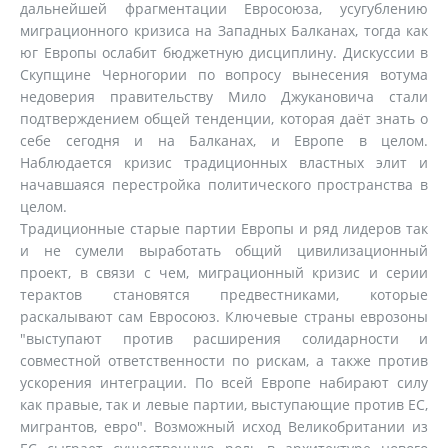
дальнейшей фрагментации Евросоюза, усугублению
миграционного кризиса на Западных Балканах, тогда как
юг Европы ослабит бюджетную дисциплину. Дискуссии в
Скупщине Черногории по вопросу вынесения вотума
недоверия правительству Мило Джукановича стали
подтверждением общей тенденции, которая даёт знать о
себе сегодня и на Балканах, и Европе в целом.
Наблюдается кризис традиционных властных элит и
начавшаяся перестройка политического пространства в
целом.
Традиционные старые партии Европы и ряд лидеров так
и не сумели выработать общий цивилизационный
проект, в связи с чем, миграционный кризис и серии
терактов становятся предвестниками, которые
раскалывают сам Евросоюз. Ключевые страны еврозоны
"выступают против расширения солидарности и
совместной ответственности по рискам, а также против
ускорения интеграции. По всей Европе набирают силу
как правые, так и левые партии, выступающие против ЕС,
мигрантов, евро". Возможный исход Великобритании из