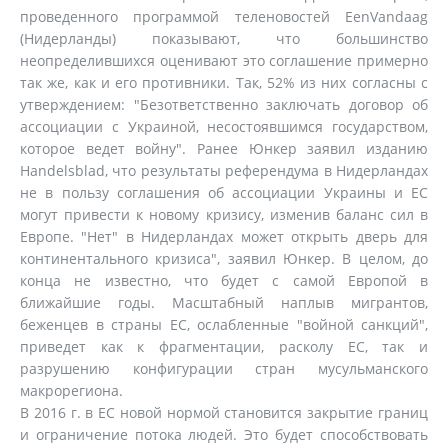
проведенного программой теленовостей EenVandaag
(Нидерланды) показывают, что большинство
неопределившихся оценивают это соглашение примерно
так же, как и его противники. Так, 52% из них согласны с
утверждением: "Безответственно заключать договор об
ассоциации с Украиной, несостоявшимся государством,
которое ведет войну". Ранее Юнкер заявил изданию
Handelsblad, что результаты референдума в Нидерландах
не в пользу соглашения об ассоциации Украины и ЕС
могут привести к новому кризису, изменив баланс сил в
Европе. "Нет" в Нидерландах может открыть дверь для
континентального кризиса", заявил Юнкер. В целом, до
конца не известно, что будет с самой Европой в
ближайшие годы. Масштабный наплыв мигрантов,
беженцев в страны ЕС, ослабленные "войной санкций",
приведет как к фрагментации, расколу ЕС, так и
разрушению конфигурации стран мусульманского
макрорегиона.
В 2016 г. в ЕС новой нормой становится закрытие границ
и ограничение потока людей. Это будет способствовать