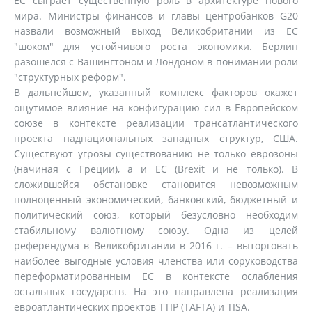
ЕС сыграет существенную роль в архитектуре нового
мира. Министры финансов и главы центробанков G20
назвали возможный выход Великобритании из ЕС
"шоком" для устойчивого роста экономики. Берлин
разошелся с Вашингтоном и Лондоном в понимании роли
"структурных реформ".
В дальнейшем, указанный комплекс факторов окажет
ощутимое влияние на конфигурацию сил в Европейском
союзе в контексте реализации трансатлантического
проекта наднациональных западных структур, США.
Существуют угрозы существованию не только еврозоны
(начиная с Греции), а и ЕС (Brexit и не только). В
сложившейся обстановке становится невозможным
полноценный экономический, банковский, бюджетный и
политический союз, который безусловно необходим
стабильному валютному союзу. Одна из целей
референдума в Великобритании в 2016 г. – выторговать
наиболее выгодные условия членства или соруководства
переформатированным ЕС в контексте ослабления
остальных государств. На это направлена реализация
евроатлантических проектов TTIP (TAFTA) и TISA.