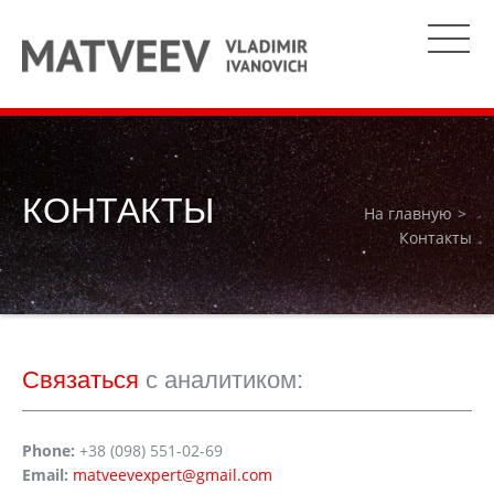
КОНТАКТЫ
На главную
Контакты
Связаться
с аналитиком:
Phone:
+38 (098) 551-02-69
Email:
matveevexpert@gmail.com