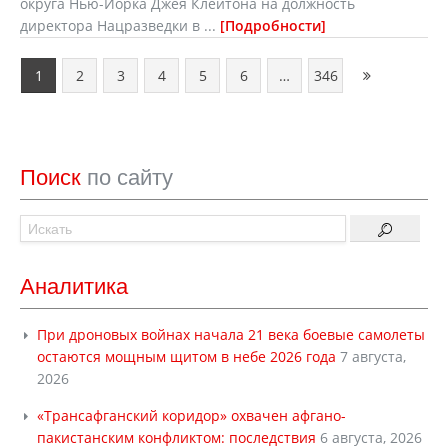
округа Нью-Йорка Джея Клейтона на должность
директора Нацразведки в ...
Подробности
1
2
3
4
5
6
…
346
Поиск
по сайту
Аналитика
При дроновых войнах начала 21 века боевые самолеты
остаются мощным щитом в небе 2026 года
7 августа,
2026
«Трансафганский коридор» охвачен афгано-
пакистанским конфликтом: последствия
6 августа, 2026