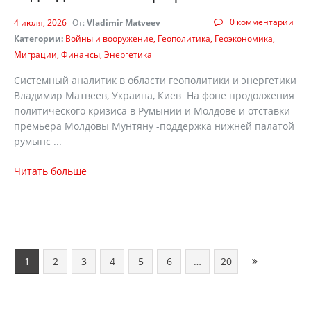
0 комментарии
4 июля, 2026
От:
Vladimir Matveev
Категории:
Войны и вооружение
Геополитика
Геоэкономика
Миграции
Финансы
Энергетика
Системный аналитик в области геополитики и энергетики
Владимир Матвеев, Украина, Киев На фоне продолжения
политического кризиса в Румынии и Молдове и отставки
премьера Молдовы Мунтяну -поддержка нижней палатой
румынс ...
Читать больше
1
2
3
4
5
6
…
20