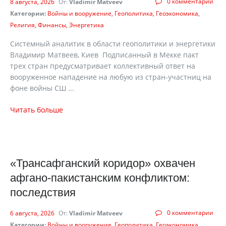
0 комментарии
8 августа, 2026
От:
Vladimir Matveev
Категории:
Войны и вооружение
Геополитика
Геоэкономика
Религия
Финансы
Энергетика
Системный аналитик в области геополитики и энергетики
Владимир Матвеев, Киев Подписанный в Мекке пакт
трех стран предусматривает коллективный ответ на
вооруженное нападение на любую из стран-участниц на
фоне войны СШ ...
Читать больше
«Трансафганский коридор» охвачен
афгано-пакистанским конфликтом:
последствия
0 комментарии
6 августа, 2026
От:
Vladimir Matveev
Категории:
Войны и вооружение
Геополитика
Геоэкономика