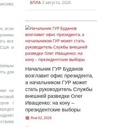
БПЛА
3 августа, 2026
месиво,
е, если
ограммы
ать все
 США и
боевым
Начальник ГУР Буданов
ить для
возглавит офис президента,
а начальником ГУР может
стать руководитель Службы
ями на
внешней разведки Олег
ансовой
Иващенко: на кону –
оров /
ередел
президентские выборы
недряет
Янв 02, 2026
ствляя