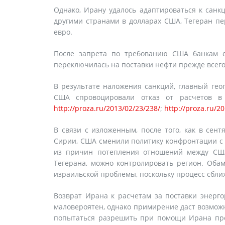
Однако, Ирану удалось адаптироваться к санк
другими странами в долларах США, Тегеран пе
евро.
После запрета по требованию США банкам е
переключилась на поставки нефти прежде всего
В результате наложения санкций, главный гео
США спровоцировали отказ от расчетов в
http://proza.ru/2013/02/23/238/
;
http://proza.ru/2
В связи с изложенным, после того, как в сен
Сирии, США сменили политику конфронтации с 
из причин потепления отношений между США
Тегерана, можно контролировать регион. Обам
израильской проблемы, поскольку процесс сбл
Возврат Ирана к расчетам за поставки энерг
маловероятен, однако примирение даст возмож
попытаться разрешить при помощи Ирана про