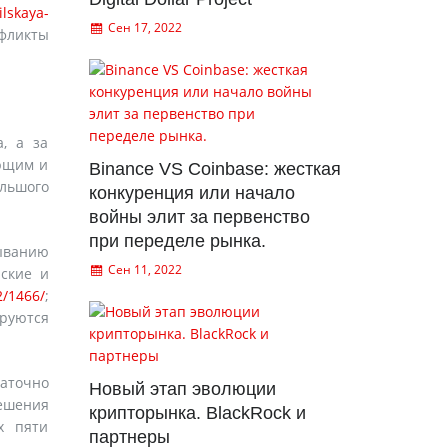
ilskaya-
Сен 17, 2022
нфликты
, а за
ющим и
Binance VS Coinbase: жесткая
ольшого
конкуренция или начало
войны элит за первенство
при переделе рынка.
дыванию
Сен 11, 2022
йские и
2/1466/
;
ируются
аточно
Новый этап эволюции
решения
крипторынка. BlackRock и
х пяти
партнеры