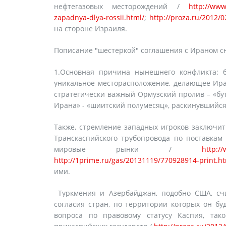
нефтегазовых месторождений /
http://www
zapadnya-dlya-rossii.html/
;
http://proza.ru/2012/0
на стороне Израиля.
Пописание "шестеркой" соглашения с Ираном с
1.Основная причина нынешнего конфликта: 
уникальное месторасположение, делающее Ир
стратегически важный Ормузский пролив – «бу
Ирана» - «шиитский полумесяц», раскинувшийся
Также, стремление западных игроков заключи
Транскаспийского трубопровода по поставкам
мировые рынки /
http:/
http://1prime.ru/gas/20131119/770928914-print.ht
ими.
Туркмения и Азербайджан, подобно США, счи
согласия стран, по территории которых он бу
вопроса по правовому статусу Каспия, так