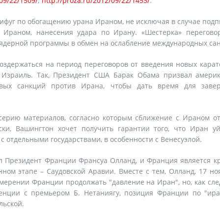
/09/22/1509/
;
http://proza.ru/2012/09/22/1453/
.
рифуг по обогащению урана Ираном, не исключая в случае под
 Ираном, нанесения удара по Ирану. «Шестерка» перегово
 ядерной программы в обмен на ослабление международных са
здержаться на период переговоров от введения новых кара
т Израиль. Так, Президент США Барак Обама призвал америк
овых санкций против Ирана, чтобы дать время для заве
 серию материалов, согласно которым сближение с Ираном о
ски, Вашингтон хочет получить гарантии того, что Иран уй
 с отдельными государствами, в особенности с Венесуэлой.
л Президент Франции Франсуа Олланд, и Франция является к
ном этапе – Саудовской Аравии. Вместе с тем, Олланд, 17 н
мерении Франции продолжать "давление на Иран", но, как сле
ренции с премьером Б. Нетаниягу, позиция Франции по "ира
льской.