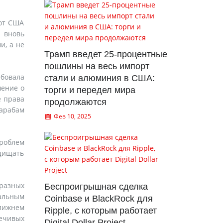
 от США
я вновь
и, а не
Трамп введет 25-процентные
пошлины на весь импорт
ебовала
стали и алюминия в США:
шение о
торги и передел мира
е права
продолжаются
 арабам
Фев 10, 2025
проблем
ащищать
 разных
Беспроигрышная сделка
иальным
Coinbase и BlackRock для
Ближнем
Ripple, с которым работает
ечивых
Digital Dollar Project