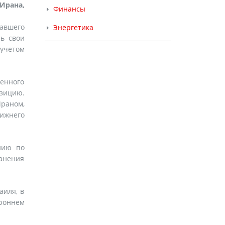
Ирана,
Финансы
вавшего
Энергетика
ь свои
 учетом
енного
озицию.
раном,
жнего
нию по
анения
аиля, в
роннем