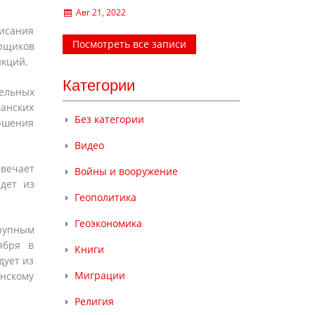
Авг 21, 2022
писания
Посмотреть все записи
рщиков
нкций.
Категории
тельных
анских
Без категории
ршения
Видео
твечает
Войны и вооружение
дет из
Геополитика
Геоэкономика
рупным
оября в
Книги
дует из
Миграции
нскому
Религия