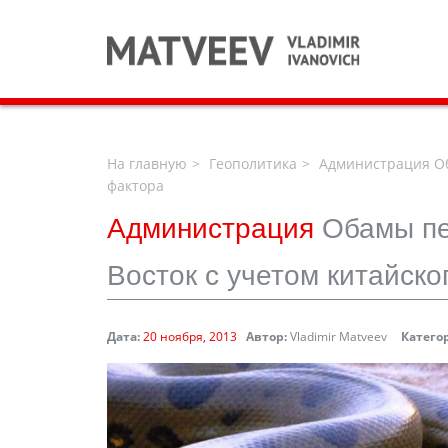
На главную
Геополитика
Администрация Об
фактора
Администрация
Обамы п
Восток с учетом китайско
Дата:
20 ноября, 2013
Автор:
Vladimir Matveev
Катего