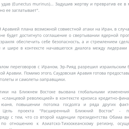
 удав (Eunectus murinus)... Задушив жертву и превратив ее в 
но ее заглатывает".
 Аравией плана возможной совместной атаки на Иран, в случа
 не будет достигнуто соглашение о свертывании ядерной пр
зраиля обеспечить себе безопасность, а и стремлением сдел
е и шире в контексте начавшегося диалога между лидерами
лом переговоров с Ираном, Эр-Рияд разрешил израильским 
ой Аравии. Помимо этого, Саудовская Аравия готова предостав
ртолеты и самолеты-заправщики.
тики на Ближнем Востоке вызвана глобальными изменени
 «сланцевой революцией» в контексте кризиса кредитно-фин
юаня, повышении потолка госдолга и ряда других факт
 Цель проекта "Расширенный Ближний Восток" - п
ряду с тем, что со второй каденции президентства Обама в
по отношению к Азиатско-Тихоокеанскому региону, осуще