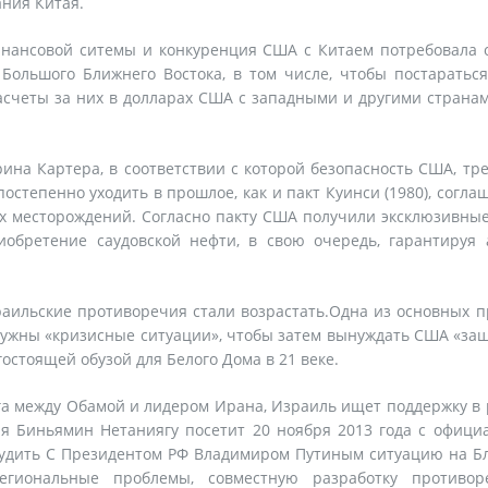
ания Китая.
финансовой ситемы и конкуренция США с Китаем потребовала
ольшого Ближнего Востока, в том числе, чтобы постаратьс
асчеты за них в долларах США с западными и другими странам
ина Картера, в соответствии с которой безопасность США, тр
остепенно уходить в прошлое, как и пакт Куинси (1980), согла
х месторождений. Согласно пакту США получили эксклюзивны
иобретение саудовской нефти, в свою очередь, гарантируя
аильские противоречия стали возрастать.Одна из основных 
нужны «кризисные ситуации», чтобы затем вынуждать США «з
остоящей обузой для Белого Дома в 21 веке.
га между Обамой и лидером Ирана, Израиль ищет поддержку в
ля Биньямин Нетаниягу посетит 20 ноября 2013 года с офиц
бсудить С Президентом РФ Владимиром Путиным ситуацию на 
егиональные проблемы, совместную разработку противор