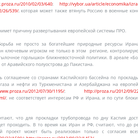
.proza.ru/2010/02/03/640
;
http://vybor.ua/article/economika/izra
2/26/539/
, которая может также втянуть Россию в военные ко
нимет причину развертывания европейской системы ПРО.
борьба не просто за богатейшие природные ресурсы Ирана
ан ключевым игроком не только в этом регионе, контролиру
тылочное горлышко» ближневосточной политики. В ареале «Б
 от Аравийского полуострова до Пакистана.
ть соглашение со странами Каспийского бассейна по прокла
 газа и нефти из Туркменистана и Азербайджана на европе
/www.proza.ru/2012/07/30/1195/
;
http://proza.ru/2012/09/2
ml/
, не соответствует интересам РФ и Ирана, и по сути блок
тают, что для прокладки трубопровода по дну Каспия дост
дет проходить. В то время как Иран и РФ, считают, что до 
ой проект может быть реализован только с согласия все