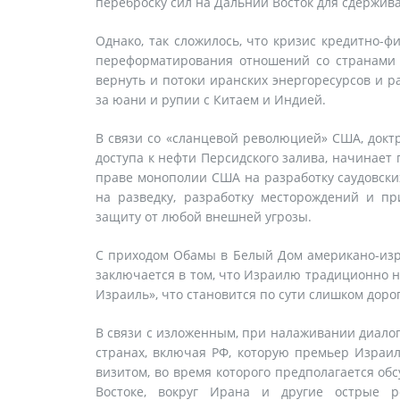
переброску сил на Дальний Восток для сдержив
Однако, так сложилось, что кризис кредитно-
переформатирования отношений со странами Б
вернуть и потоки иранских энергоресурсов и р
за юани и рупии с Китаем и Индией.
В связи со «сланцевой революцией» США, доктр
доступа к нефти Персидского залива, начинает п
праве монополии США на разработку саудовски
на разведку, разработку месторождений и пр
защиту от любой внешней угрозы.
С приходом Обамы в Белый Дом американо-изр
заключается в том, что Израилю традиционно 
Израиль», что становится по сути слишком дорог
В связи с изложенным, при налаживании диало
странах, включая РФ, которую премьер Израи
визитом, во время которого предполагается о
Востоке, вокруг Ирана и другие острые р