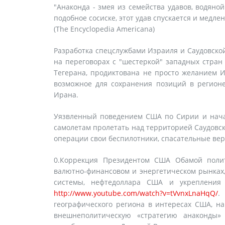
"Анаконда - змея из семейства удавов, водяной
подобное сосиске, этот удав спускается и медлен
(The Encyclopedia Americana)
Разработка спецслужбами Израиля и Саудовской
на переговорах с "шестеркой" западных стран
Тегерана, продиктована не просто желанием И
возможное для сохранения позиций в регион
Ирана.
Уязвленный поведением США по Сирии и нача
самолетам пролетать над территорией Саудовск
операции свои беспилотники, спасательные ве
0.Коррекция Президентом США Обамой поли
валютно-финансовом и энергетическом рынках,
системы, нефтедоллара США и укрепления 
http://www.youtube.com/watch?v=tVvnxLnaHqQ/
.
географического региона в интересах США, на
внешнеполитическую «стратегию анаконды» 