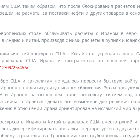
циям США таким образом, что после блокирования расчетов 
решел на расчеты за поставки нефти и других товаров в осн
вропейских стран обслуживать расчеты с Ираном в евро, 
 в Индию и Китай, производя с ними расчеты в рупиях и юанях
политический конкурент США – Китай стал укреплять юань. 
 долларах США Ирана и контрагентов по внешней торг
012/09/25/456/
.
тябре США и сателлитам не удалось провести быструю войну
Ираном на политику ситуативного сближения. Это и послужил
 и Ираном на нынешнем этапе, поскольку взятием под ко
а сейчас старается сделать все возможное для решения пал
ижения в отношении Ирана ориентирован на исламский мир в ц
оресурсов в Индию и Китай в долларах США вместо рупий и
ность диверсифицировать поставки энергоресурсов в другие с
блему строительства Транскапийского трубопровода, соедин