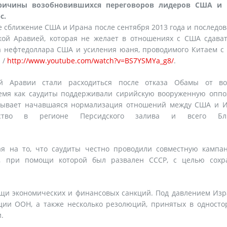
причины возобновившихся переговоров лидеров США и 
с.
 сближение США и Ирана после сентября 2013 года и последо
ой Аравией, которая не желает в отношениях с США сдават
а нефтедоллара США и усиления юаня, проводимого Китаем с
 /
http://www.youtube.com/watch?v=BS7YSMYa_g8/
.
й Аравии стали расходиться после отказа Обамы от во
ремя как саудиты поддерживали сирийскую вооруженную опп
вызывает начавшаяся нормализация отношений между США и И
ство в регионе Персидского залива и всего Бли
ая на то, что саудиты честно проводили совместную кампа
 при помощи которой был развален СССР, с целью сохр
и экономических и финансовых санкций. Под давлением Изр
ии ООН, а также несколько резолюций, принятых в односто
.