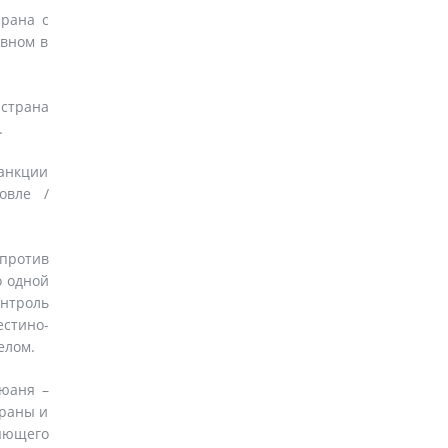
Ирана с
овном в
страна
.
Санкции
овле /
 против
о одной
нтроль
естино-
елом.
 юаня –
траны и
яющего