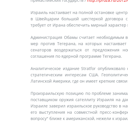
прикаспийских государств /
http://proza.ru/2012
Израиль настаивает на полной остановке цент
в Швейцарии большой шестеркой договора с
требует от Ирана обеспечить мирный характер
Администрация Обамы считает необходимым во
мер против Тегерана, на которых настаивае
сенаторов воздержаться от предложения н
соглашения по ядерной программе Тегерана.
Аналитическое издание Stratfor опубликовало
стратегическим интересам США. Геополитиче
Латинской Америки, где он имеет крепкие связи
Произраильскую позицию по проблеме занима
поставщиком оружия сателлиту Израиля на дан
Израиле заверил израильское руководство в на
его выступления на совместной пресс-конфе
вопросу" ближе к американской, нежели к израи