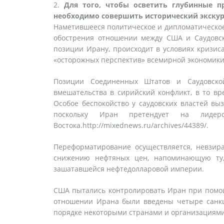
Для того, чтобы осветить глубинные 
необходимо совершить исторический экскур
Наметившееся политическое и дипломатическое
обострения отношении между США и Саудовск
позиции Ирану, происходит в условиях кризис
«осторожных перспектив» всемирной экономики
Позиции Соединенных Штатов и Саудовско
вмешательства в сирийский конфликт, в то в
Особое беспокойство у саудовских властей 
поскольку Иран претендует на лидер
Востока.http://mixednews.ru/archives/44389/.
Переформатирование осуществляется, невзир
снижению нефтяных цен, напоминающую ту,
зашатавшейся нефтедолларовой империи.
США пытались контролировать Иран при помощ
отношении Ирана были введены четыре санкц
порядке некоторыми странами и организациями