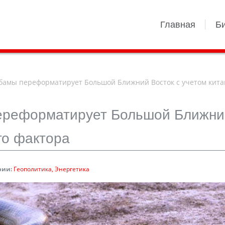
Главная
Б
амы переформатирует Большой Ближний Восток с учетом кита
ереформатирует Большой Ближни
го фактора
рии:
Геополитика
Энергетика