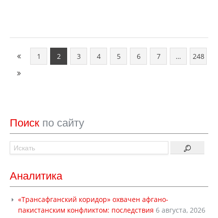
1
2
3
4
5
6
7
…
248
Поиск
по сайту
Аналитика
«Трансафганский коридор» охвачен афгано-
пакистанским конфликтом: последствия
6 августа, 2026