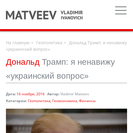
На главную
Геополитика
Дональд Трамп: я ненавижу
«украинский вопрос»
Дональд
Трамп: я ненавижу
«украинский вопрос»
Дата:
16 ноября, 2016
Автор:
Vladimir Matveev
Категории:
Геополитика
Геоэкономика
Финансы