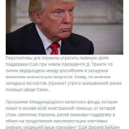
Перспективы для Украины утратить львиную долю
поддержки США при новом президенте Д. Трампе по
линии водораздела между российским и западным
влиянием значительно возросли. Киеву, по мнению
западных экспертов, угрожает утрата оказываемой ранее
помощи «Дяди Сэма».
Программе Международного валютного фонда, которая
лежит в основе всей иностранной помощи, от которой
столь зависима Украина, ранее оказывал поддержку в
обмен на продолжение имплементации ключевых
реформ, уходящий вице-президент США Джозеф Байден.