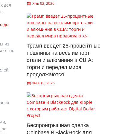
Янв 02, 2026
х дел
е.
о до
цы из
Трамп введет 25-процентные
шают по
пошлины на весь импорт
стали и алюминия в США:
торги и передел мира
елей
продолжаются
Фев 10, 2025
асти
ми,
Беспроигрышная сделка
сле
Coinbase и BlackRock для