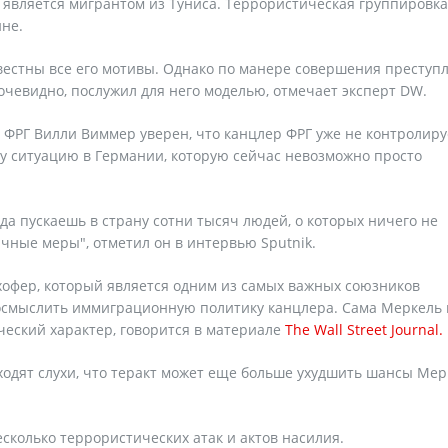
й является мигрантом из Туниса. Террористическая группировка
ине.
вестны все его мотивы. Однако по манере совершения преступл
 очевидно, послужил для него моделью, отмечает эксперт DW.
ФРГ Вилли Виммер уверен, что канцлер ФРГ уже не контролируе
ту ситуацию в Германии, которую сейчас невозможно просто
огда пускаешь в страну сотни тысяч людей, о которых ничего не
чные меры", отметил он в интервью Sputnik.
ехофер, который является одним из самых важных союзников
осмыслить иммиграционную политику канцлера. Сама Меркель 
ческий характер, говорится в материале
The Wall Street Journal.
ходят слухи, что теракт может еще больше ухудшить шансы Мер
сколько террористических атак и актов насилия.