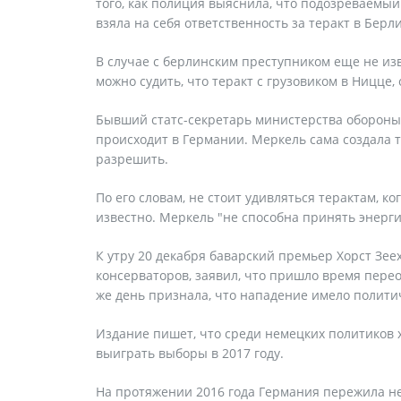
того, как полиция выяснила, что подозреваемы
взяла на себя ответственность за теракт в Берл
В случае с берлинским преступником еще не из
можно судить, что теракт с грузовиком в Ницце,
Бывший статс-секретарь министерства обороны 
происходит в Германии. Меркель сама создала 
разрешить.
По его словам, не стоит удивляться терактам, к
известно. Меркель "не способна принять энерги
К утру 20 декабря баварский премьер Хорст Зе
консерваторов, заявил, что пришло время пере
же день признала, что нападение имело полити
Издание пишет, что среди немецких политиков 
выиграть выборы в 2017 году.
На протяжении 2016 года Германия пережила не