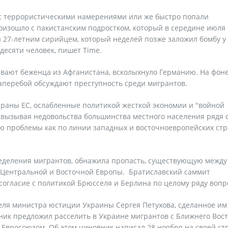
с террористическими намерениями или же быстро попали
роизошло с пакистанским подростком, который в середине июля
и 27-летним сирийцем, который неделей позже заложил бомбу у
 десяти человек, пишет Time.
ревают беженца из Афганистана, всколыхнуло Германию. На фон
аперебой обсуждают преступность среди мигрантов.
раны ЕС, ослабленные политикой жесткой экономии и "войной
, вызывая недовольства большинства местного населения рядя 
ю проблемы как по линии западных и восточноевропейских стр
еделения мигрантов, обнажила пропасть, существующую между
 Центральной и Восточной Европы. Братиславский саммит
согласие с политикой Брюсселя и Берлина по целому ряду вопр
теля министра юстиции Украины Сергея Петухова, сделанное им
вник предложил расселить в Украине мигрантов с Ближнего Вост
 Евросоюзом. Об этом чиновник написал 28 ноября на своей с