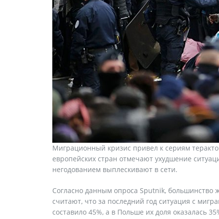
Миграционный кризис привел к сериям терактов
европейских стран отмечают ухудшение ситуации
негодованием выплескивают в сети.
Согласно данным опроса Sputnik, большинство 
считают, что за последний год ситуация с мигр
составило 45%, а в Польше их доля оказалась 3