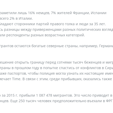
 заметили лишь 16% немцев, 7% жителей Франции, Испании
сего 2% в Италии.
ладают сторонники партий правого толка и люди за 35 лет.
ось разницы между приверженцами разных политических взгляд
али респонденты разных возрастных категорий.
рантов остаются богатые северные страны, например, Герман
ешение открыть границу перед сотнями тысяч беженцев и миг
раны в прошлом году в попытке спастись от конфликтов в Сир
даже паспортов, чтобы полиция могла узнать их настоящие име
ечает Time. В связи с этим, среди прибывших, оказались также
за 2015 г. прибыли 1 087 478 мигрантов. Это число приводит в
нцев. Еще 250 тысяч человек предположительно въехали в ФРГ