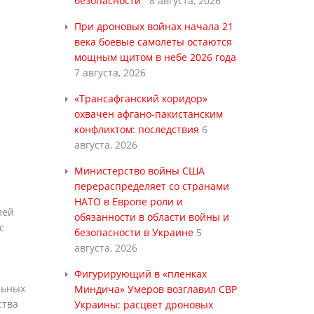
безопасности
8 августа, 2026
При дроновых войнах начала 21
века боевые самолеты остаются
мощным щитом в небе 2026 года
7 августа, 2026
«Трансафганский коридор»
охвачен афгано-пакистанским
конфликтом: последствия
6
августа, 2026
Министерство войны США
перераспределяет со странами
НАТО в Европе роли и
лей
обязанности в области войны и
с
безопасности в Украине
5
августа, 2026
Фигурирующий в «пленках
льных
Миндича» Умеров возглавил СВР
ства
Украины: расцвет дроновых