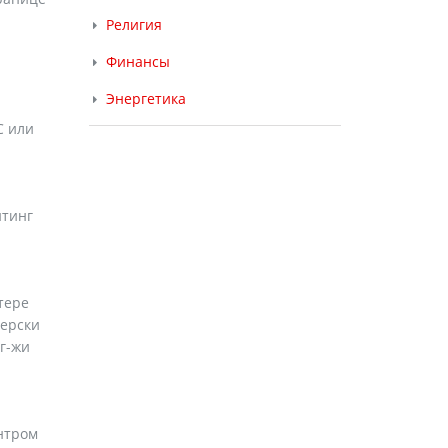
Религия
Финансы
Энергетика
С или
йтинг
тере
дерски
г-жи
нтром