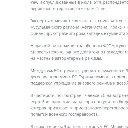
Pew и опубликованные в июле, 61% респондент
вероятность терактов, отмечает Time.
Эксперты отмечают связь наплыва мигрантов 
мусульманского региона: Афганистана, Ирака, Л
финансируют разного рода западные гуманитар
Недавний визит министра обороны ФРГ Урсулы ф
Меркель неявно, однако достаточно последоват
на местные авторитарные режимы.
Между тем, ЕС стремится удержать беженцев в Л
договоренностями с ЕС, Турция помогала приос
поддержку, упрощение визового режима и возоб
В частности, послы стран - членов ЕС на встре
евро. Еще один миллиард евро поступит из бюд
которая призывает к приостановке переговоров 
попытки военного госпереворота.
В свою очередь, Эрдоган, с которым ЕС, Меркель