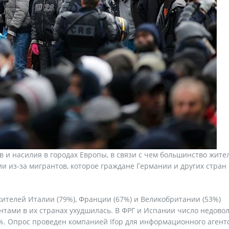
 и насилия в городах Европы, в связи с чем большинство жите
 из-за мигрантов, которое граждане Германии и других стран 
жителей Италии (79%), Франции (67%) и Великобритании (53%)
антами в их странах ухудшилась. В ФРГ и Испании число недово
5%. Опрос проведен компанией Ifop для информационного агент