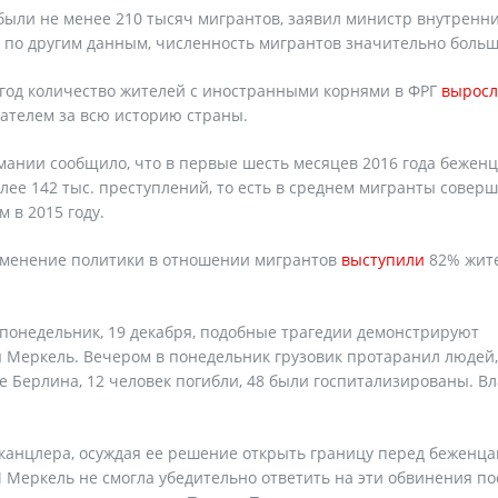
были не менее 210 тысяч мигрантов, заявил министр внутренни
, по другим данным, численность мигрантов значительно больш
 год количество жителей с иностранными корнями в ФРГ
выросл
зателем за всю историю страны.
ании сообщило, что в первые шесть месяцев 2016 года бежен
лее 142 тыс. преступлений, то есть в среднем мигранты совер
 в 2015 году.
зменение политики в отношении мигрантов
выступили
82% жит
 понедельник, 19 декабря, подобные трагедии демонстрируют
 Меркель. Вечером в понедельник грузовик протаранил людей,
е Берлина, 12 человек погибли, 48 были госпитализированы. Вл
канцлера, осуждая ее решение открыть границу перед беженца
Меркель не смогла убедительно ответить на эти обвинения по