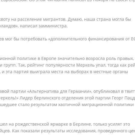
квоту на расселение мигрантов. Думаю, наша страна могла бы
рландов», написал замминистра.
иев мог бы потребовать «дополнительного финансирования от Е
ционной политике в Европе значительно возросла роль правых,
 групп. Так, рейтинг популярности Меркель упал, тогда как ре
 и эта партия выиграла места на выборах в местные органы
авой партии «Альтернатива для Германии», опубликовал в твит
Меркель!» Лидер берлинского отделения этой партии Георг Пац
зошедшее стало результатом хаотичной миграционной политики 
ел на рождественской ярмарке в Берлине, только усилят это
йцев. Как показали результаты исследования, проведенного це