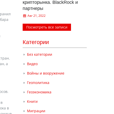
крипторынка. BlackRock и
партнеры
 ранил
Авг 21, 2022
 бара
Посмотреть все записи
е
Категории
Без категории
стран.
ан, а
Видео
Войны и вооружение
Геополитика
осов.
Геоэкономика
Книги
 в
ока в
Миграции
транице