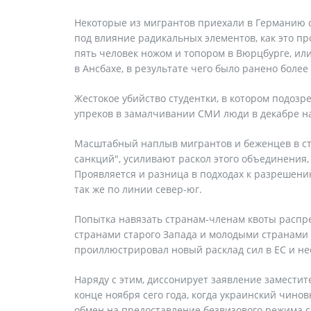
Некоторые из мигрантов приехали в Германию 
под влияние радикальных элементов, как это п
пять человек ножом и топором в Вюрцбурге, ил
в Ансбахе, в результате чего было ранено более
Жестокое убийство студентки, в котором подоз
упреков в замалчивании СМИ люди в декабре н
Масштабный наплыв мигрантов и беженцев в ст
санкций", усиливают раскол этого объединения
Проявляется и разница в подходах к разрешени
так же по линии север-юг.
Попытка навязать странам-членам квоты распр
странами старого Запада и молодыми странами
проиллюстрировал новый расклад сил в ЕС и не
Наряду с этим, диссонирует заявление замести
конце ноября сего года, когда украинский чино
обмен на предоставление безвизового режима с