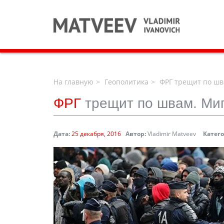
На главную
Геополитика
ФРГ трещит по шв
ФРГ
трещит по швам. Ми
Дата:
25 декабря, 2016
Автор:
Vladimir Matveev
Катег