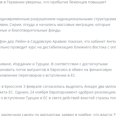
ов в Германии уверены, что прибытие беженцев повышает
с одновременным разрушением наднациональными структурами
ивии, Сирии, откуда и начались массовые миграции, которые
ные и благотворительные фонды.
он дер Ляйен в Саудовскую Аравию показал, что кабинет Анге
ельно проводит курс на дестабилизацию Ближнего Востока с оп
иване, Иордании и Турции. В соответствии с достигнутыми
тановить поток мигрантов в Евросоюз в обмен на финансовую
новление переговоров о вступлении в ЕС.
че в Брюсселе 3 февраля согласились выделить Анкаре два милл
жета ЕС. Однако, 24 ноября Европарламент одобрил резолюцию
о вступлении Турции в ЕС в свете действий властей страны по
 заключили сделку по мигрантам, заявил в ноябре, что власти 