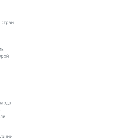
 стран
лы
орой
иарда
,
сле
Турции