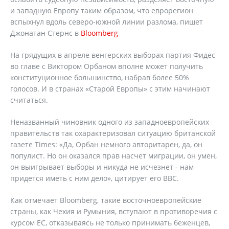
и западную Европу таким образом, что еврорегион
вспыхнул вдоль северо-южной линии разлома, пишет
Джонатан Стернс в
Bloomberg
На грядущих в апреле венгерских выборах партия Фидес
во главе с Виктором Орбаном вполне может получить
конституционное большинство, набрав более 50%
голосов. И в странах «Старой Европы» с этим начинают
считаться.
Неназванный чиновник одного из западноевропейских
правительств так охарактеризовал ситуацию британской
газете Times: «Да, Орбан немного авторитарен, да, он
популист. Но он оказался прав насчет миграции, он умен,
он выигрывает выборы и никуда не исчезнет - нам
придется иметь с ним дело», цитирует его ВВС.
Как отмечает Bloomberg, такие восточноевропейские
страны, как Чехия и Румыния, вступают в противоречия с
курсом ЕС, отказываясь не только принимать беженцев,