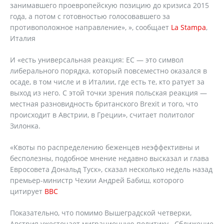
занимавшего проевропейскую позицию до кризиса 2015
года, а потом с готовностью голосовавшего за
противоположное направление», », сообщает
La Stampa
,
Италия
И «есть универсальная реакция: ЕС — это символ
либерального порядка, который повсеместно оказался в
осаде, в том числе и в Италии, где есть те, кто ратует за
выход из него. С этой точки зрения польская реакция —
местная разновидность британского Brexit и того, что
происходит в Австрии, в Греции», считает политолог
Зилонка.
«Квоты по распределению беженцев неэффективны и
бесполезны, подобное мнение недавно высказал и глава
Евросовета Дональд Туск», сказал несколько недель назад
премьер-министр Чехии Андрей Бабиш, которого
цитирует
ВВС
Показательно, что помимо Вышеградской четверки,
Австрия ужесточает миграционную политику. Сближение