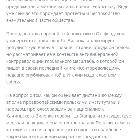
предложенный механизм лишь вредит Евросоюзу. Ведь
уже сейчас это порождает протесты и беспокойство
значительной части общества».
Преподаватель европейской политики в Оксфордском
университете политолог Ян Зилонка анализирует
популистскую волну в Польше - стране, откуда он родом,
но рассматривает ее в контексте антилиберальной
контрреволюции глобального масштаба, о которой он
пишет в своей последней книге «Контрреволюция»,
недавно опубликованной в Италии издательством
Laterza.
На вопрос о том, как он оценивает дистанцию между
вполне проевропейскими польскими институтами и
народом, проголосовавшим за националиста
Качиньского, Зилонка говорит La Stampa, что «существует
местная реакция, и она естественна для Польши, самого
католического из европейских и одного из наиболее
закрытых в отношении мигрантов государств,