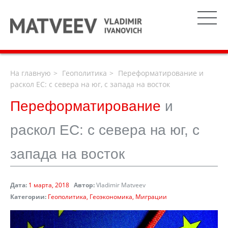
На главную
Геополитика
Переформатирование и
раскол ЕС: с севера на юг, с запада на восток
Переформатирование
и
раскол ЕС: с севера на юг, с
запада на восток
Дата:
1 марта, 2018
Автор:
Vladimir Matveev
Категории:
Геополитика
Геоэкономика
Миграции