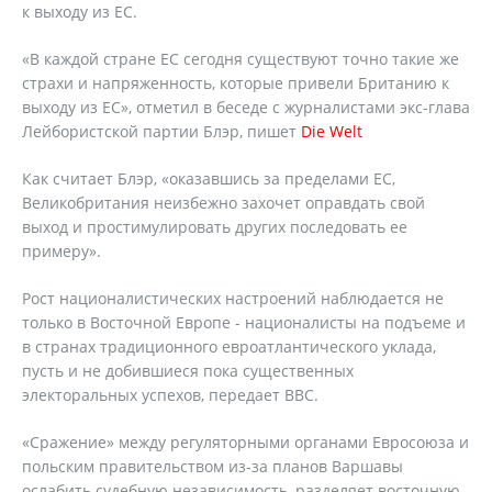
к выходу из ЕС.
«В каждой стране ЕС сегодня существуют точно такие же
страхи и напряженность, которые привели Британию к
выходу из ЕС», отметил в беседе с журналистами экс-глава
Лейбористской партии Блэр, пишет
Die Welt
Как считает Блэр, «оказавшись за пределами ЕС,
Великобритания неизбежно захочет оправдать свой
выход и простимулировать других последовать ее
примеру».
Рост националистических настроений наблюдается не
только в Восточной Европе - националисты на подъеме и
в странах традиционного евроатлантического уклада,
пусть и не добившиеся пока существенных
электоральных успехов, передает ВВС.
«Сражение» между регуляторными органами Евросоюза и
польским правительством из-за планов Варшавы
ослабить судебную независимость, разделяет восточную