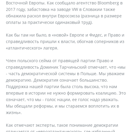
Восточной Европы. Как сообщало агентство Bloomberg в
2017 году, забастовка на заводе VW в Словакии также
обнажила раскол внутри Евросоюза (разница в размере
оплаты за практически одинаковый труд).
Как бы там ни было, в «новой» Европе и Фидес, и Право и
справедливость пришли к власти, обогнав соперников из
«атлантического» лагеря.
Член польского сейма от правящей партии Право и
справедливость Доминик Тарчиньский отмечает, что «мы
- часть демократической системы в Польше. Мы уважаем
демократию. Демократия означает большинство.
Поддержка нашей партии была столь высока, что нам
впервые в истории не нужно формировать коалицию. Это
означает, что мы - голос нации, ее голос надо уважать.
Мы обещали реформы, и мы стараемся воплотить их в
жизнь».
Как отмечают эксперты, такое понимание демократии
отличается от «евроатлантического», где избранный