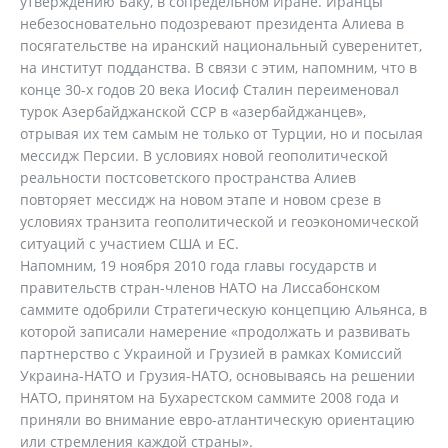
утверждению Баку, в сопредельном Иране. Иранцы
небезосновательно подозревают президента Алиева в
посягательстве на иранский национальный суверенитет,
на институт подданства. В связи с этим, напомним, что в
конце 30-х годов 20 века Иосиф Сталин переименовал
турок Азербайджанской ССР в «азербайджанцев»,
отрывая их тем самым не только от Турции, но и посылая
мессидж Персии. В условиях новой геополитической
реальности постсоветского пространства Алиев
повторяет мессидж на новом этапе и новом срезе в
условиях транзита геополитической и геоэкономической
ситуаций с участием США и ЕС.
Напомним, 19 ноября 2010 года главы государств и
правительств стран-членов НАТО на Лиссабонском
саммите одобрили Стратегическую концепцию Альянса, в
которой записали намерение «продолжать и развивать
партнерство с Украиной и Грузией в рамках Комиссий
Украина-НАТО и Грузия-НАТО, основываясь на решении
НАТО, принятом на Бухарестском саммите 2008 года и
приняли во внимание евро-атлантическую ориентацию
или стремления каждой страны».