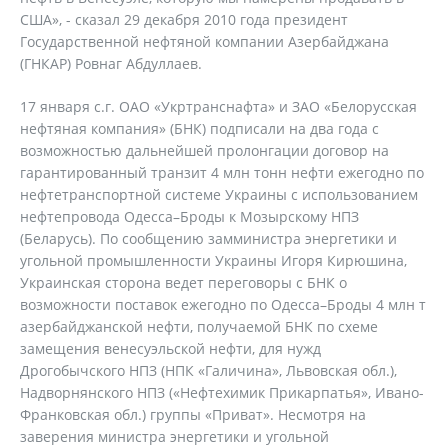
США», - сказал 29 декабря 2010 года президент
Государственной нефтяной компании Азербайджана
(ГНКАР) Ровнаг Абдуллаев.
17 января с.г. ОАО «Укртранснафта» и ЗАО «Белорусская
нефтяная компания» (БНК) подписали на два года с
возможностью дальнейшей пролонгации договор на
гарантированный транзит 4 млн тонн нефти ежегодно по
нефтетранспортной системе Украины с использованием
нефтепровода Одесса–Броды к Мозырскому НПЗ
(Беларусь). По сообщению замминистра энергетики и
угольной промышленности Украины Игоря Кирюшина,
Украинская сторона ведет переговоры с БНК о
возможности поставок ежегодно по Одесса–Броды 4 млн т
азербайджанской нефти, получаемой БНК по схеме
замещения венесуэльской нефти, для нужд
Дрогобычского НПЗ (НПК «Галичина», Львовская обл.),
Надворнянского НПЗ («Нефтехимик Прикарпатья», Ивано-
Франковская обл.) группы «Приват». Несмотря на
заверения министра энергетики и угольной