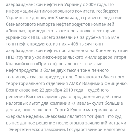
азербайджанской нефти на Украину с 2009 года. По
информации Антимонопольного комитета, госбюджет
Украины не дополучил 3 миллиарда гривен вследствие
безналогового импорта нефтепродуктов компанией
«Ливела», приведшего также к остановке некоторых
украинских НПЗ. «Всего завезли из-за рубежа 1,55 млн
тонн нефтепродуктов, из них – 408 тысяч тонн
азербайджанской нефти, поставленной на Кременчугский
НПЗ (группа украинско-израильского миллиардера Игоря
Коломойского «Приват»), остальные – светлые
нефтепродукты и более двух тысяч тонн печного
топлива», - сказал председатель Полтавского областного
территориального отделения АМКУ Владимир Онищенко.
Возникновение 22 декабря 2010 года судебного
решения Высшего админсуда о продолжении действия
налоговых льгот для компании «Ливела» сулит большие
деньги, пишет эксперт Сергей Куюн в материале для
«Зеркала недели». Знаковым является тот факт, что суд
вынес данное решение после отзыва заявлений истцами
– Энергетической таможней, Государственной налоговой