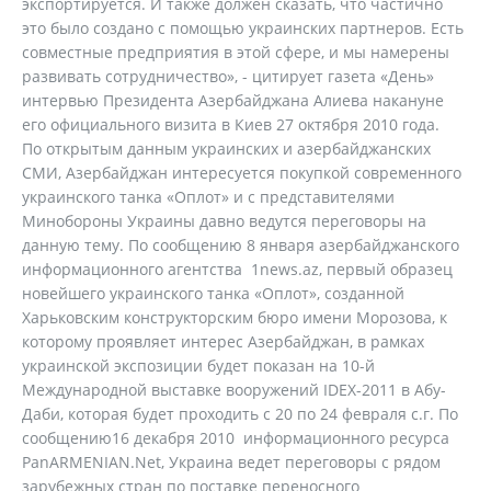
экспортируется. И также должен сказать, что частично
это было создано с помощью украинских партнеров. Есть
совместные предприятия в этой сфере, и мы намерены
развивать сотрудничество», - цитирует газета «День»
интервью Президента Азербайджана Алиева накануне
его официального визита в Киев 27 октября 2010 года.
По открытым данным украинских и азербайджанских
СМИ, Азербайджан интересуется покупкой современного
украинского танка «Оплот» и с представителями
Минобороны Украины давно ведутся переговоры на
данную тему. По сообщению 8 января азербайджанского
информационного агентства 1news.az, первый образец
новейшего украинского танка «Оплот», созданной
Харьковским конструкторским бюро имени Морозова, к
которому проявляет интерес Азербайджан, в рамках
украинской экспозиции будет показан на 10-й
Международной выставке вооружений IDEX-2011 в Абу-
Даби, которая будет проходить с 20 по 24 февраля с.г. По
сообщению16 декабря 2010 информационного ресурса
PanARMENIAN.Net, Украина ведет переговоры с рядом
зарубежных стран по поставке переносного