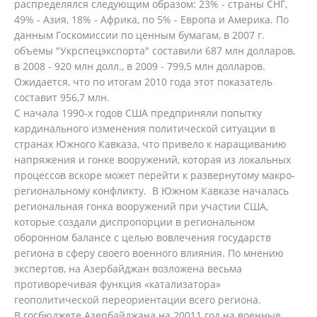
распределялся следующим образом: 23% - страны СНГ,
49% - Азия, 18% - Африка, по 5% - Европа и Америка. По
данным Госкомиссии по ценным бумагам, в 2007 г.
объемы "Укрспецэкспорта" составили 687 млн долларов,
в 2008 - 920 млн долл., в 2009 - 799,5 млн долларов.
Ожидается, что по итогам 2010 года этот показатель
составит 956,7 млн.
С начала 1990-х годов США предприняли попытку
кардинального изменения политической ситуации в
странах Южного Кавказа, что привело к наращиванию
напряжения и гонке вооружений, которая из локальных
процессов вскоре может перейти к развернутому макро-
региональному конфликту. В Южном Кавказе началась
региональная гонка вооружений при участии США,
которые создали диспропорции в региональном
оборонном балансе с целью вовлечения государств
региона в сферу своего военного влияния. По мнению
экспертов, на Азербайджан возложена весьма
противоречивая функция «катализатора»
геополитической переориентации всего региона.
В госбюджете Азербайджана на 20011 год на военные