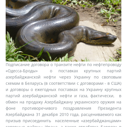
Подписание договора о транзите нефти по нефтепроводу
«Одесса-Броды» о поставках крупных партий
азербайджанской нефти через Украину по своповым
схемам в Беларусь (в соответствии с договорами - в США)
и договоры о ежегодных поставках на Украину крупных
партий азербайджанской нефти и газа, фактически, в
обмен на продажу Азербайджану украинского оружия на
фоне противоречивого поздравления Президента
Азербайджана 31 декабря 2010 года, расцениваемого как
призыв присоединить населенные «азербайджанцами»
северные районы Ирана, а также отработка Баррозу в