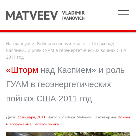
На главную
Войны и вооружение
«Шторм над
Каспием» и роль ГУАМ в геоэнергетических войнах США
2011 год
«Шторм
над Каспием» и роль
ГУАМ в геоэнергетических
войнах США 2011 год
Дата:
23 января, 2011
Автор:
Vladimir Matveev
Категории:
Войны
и вооружение
Геоэкономика