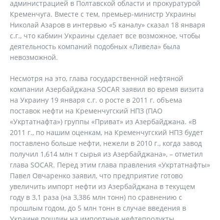
администрацией в Полтавской области и прокуратурой
Кременчуга. Вместе с тем, премьер-министр Украины
Николай Азаров в интервью «5 каналу» сказал 18 января
с.г., что кабмин Украины сделает все возможное, чтобы
деятельность компаний подобных «Ливела» была
невозможной.
Несмотря на это, глава государственной нефтяной
компании Азербайджана SOCAR заявил во время визита
на Украину 19 января с.г. о росте в 2011 г. объема
поставок нефти на Кременчугский НПЗ (ПАО
«Укртатнафта») группы «Приват» из Азербайджана. «В
2011 г., по нашим оценкам, на Кременчугский НПЗ будет
поставлено больше нефти, нежели в 2010 г., когда завод
получил 1,614 млн т сырья из Азербайджана», – отметил
глава SOCAR. Перед этим глава правления «Укртатнафты»
Павел Овчаренко заявил, что предприятие готово
увеличить импорт нефти из Азербайджана в текущем
году в 3,1 раза (на 3,386 млн тонн) по сравнению с
прошлым годом, до 5 млн тонн в случае введения в
Украине пошлин на импортные нефтепродукты.