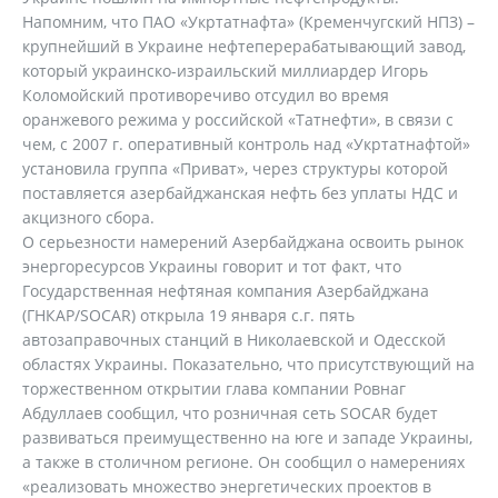
Напомним, что ПАО «Укртатнафта» (Кременчугский НПЗ) –
крупнейший в Украине нефтеперерабатывающий завод,
который украинско-израильский миллиардер Игорь
Коломойский противоречиво отсудил во время
оранжевого режима у российской «Татнефти», в связи с
чем, с 2007 г. оперативный контроль над «Укртатнафтой»
установила группа «Приват», через структуры которой
поставляется азербайджанская нефть без уплаты НДС и
акцизного сбора.
О серьезности намерений Азербайджана освоить рынок
энергоресурсов Украины говорит и тот факт, что
Государственная нефтяная компания Азербайджана
(ГНКАР/SOCAR) открыла 19 января с.г. пять
автозаправочных станций в Николаевской и Одесской
областях Украины. Показательно, что присутствующий на
торжественном открытии глава компании Ровнаг
Абдуллаев сообщил, что розничная сеть SOCAR будет
развиваться преимущественно на юге и западе Украины,
а также в столичном регионе. Он сообщил о намерениях
«реализовать множество энергетических проектов в