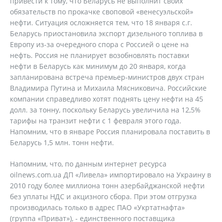
привести к тому, что Беларусь не выполнит своих
обязательств по прокачке своповой «венесуэльской»
нефти. Ситуация осложняется тем, что 18 января с.г.
Беларусь приостановила экспорт дизельного топлива в
Европу из-за очередного спора с Россией о цене на
нефть. Россия не планирует возобновлять поставки
нефти в Беларусь как минимум до 20 января, когда
запланирована встреча премьер-министров двух стран
Владимира Путина и Михаила Мясниковича. Российские
компании справедливо хотят поднять цену нефти на 45
долл. за тонну, поскольку Беларусь увеличила на 12,5%
тарифы на транзит нефти с 1 февраля этого года.
Напомним, что в январе Россия планировала поставить в
Беларусь 1,5 млн. тонн нефти.
Напомним, что, по данным интернет ресурса
oilnews.com.ua ДП «Ливела» импортировало на Украину в
2010 году более миллиона тонн азербайджанской нефти
без уплаты НДС и акцизного сбора. При этом отгрузка
производилась только в адрес ПАО «Укртатнафта»
(группа «Приват»), - единственного поставщика