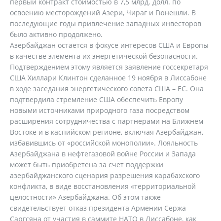
первый контракт стоимостью в 7,5 млрд. долл. по
освоению месторождений Азери, Чираг и Гюнешли. В
последующие годы привлечение западных инвесторов
было активно продолжено.
Азербайджан остается в фокусе интересов США и Европы
в качестве элемента их энергетической безопасности.
Подтверждением этому является заявление госсекретаря
США Хиллари Клинтон сделанное 19 ноября в Лиссабоне
в ходе заседания энергетического совета США – ЕС. Она
подтвердила стремление США обеспечить Европу
новыми источниками природного газа посредством
расширения сотрудничества с партнерами на Ближнем
Востоке и в каспийском регионе, включая Азербайджан,
избавившись от «российской монополии». Лояльность
Азербайджана в нефтегазовой войне России и Запада
может быть приобретена за счет поддержки
азербайджанского сценария разрешения карабахского
конфликта, в виде восстановления «территориальной
целостности» Азербайджана. Об этом также
свидетельствует отказ президента Армении Сержа
Саргсяна от участия в саммите НАТО в Лиссабоне, как