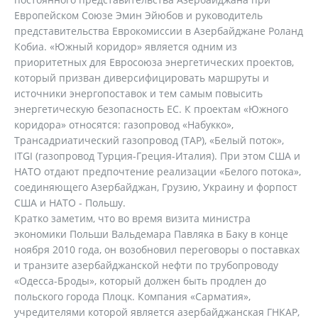
Европейском Союзе Эмин Эйюбов и руководитель
представительства Еврокомиссии в Азербайджане Роланд
Кобиа. «Южный коридор» является одним из
приоритетных для Евросоюза энергетических проектов,
который призван диверсифицировать маршруты и
источники энергопоставок и тем самым повысить
энергетическую безопасность ЕС. К проектам «Южного
коридора» относятся: газопровод «Набукко»,
Трансадриатический газопровод (TAP), «Белый поток»,
ITGI (газопровод Турция-Греция-Италия). При этом США и
НАТО отдают предпочтение реализации «Белого потока»,
соединяющего Азербайджан, Грузию, Украину и форпост
США и НАТО - Польшу.
Кратко заметим, что во время визита министра
экономики Польши Вальдемара Павляка в Баку в конце
ноября 2010 года, он возобновил переговоры о поставках
и транзите азербайджанской нефти по трубопроводу
«Одесса-Броды», который должен быть продлен до
польского города Плоцк. Компания «Сарматия»,
учредителями которой является азербайджанская ГНКАР,