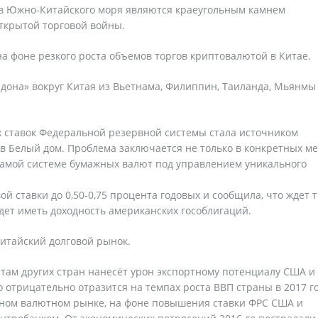
ов Южно-Китайского моря являются краеугольным камнем
ткрытой торговой войны.
а фоне резкого роста объемов торгов криптовалютой в Китае.
дона» вокруг Китая из Вьетнама, Филиппин, Таиланда, Мьянмы
х ставок Федеральной резервной системы стала источником
в Белый дом. Проблема заключается не только в конкретных м
самой системе бумажных валют под управлением уникального
 ставки до 0,50-0,75 процента годовых и сообщила, что ждет т
ет иметь доходность американских гособлигаций.
итайский долговой рынок.
ам других стран нанесёт урон экспортному потенциалу США и
о отрицательно отразится на темпах роста ВВП страны в 2017 го
ном валютном рынке, на фоне повышения ставки ФРС США и