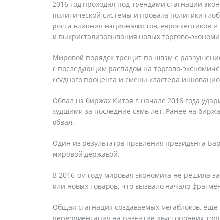
2016 год проходил под трендами стагнации эко
политической системы и провала политики глоб
роста влияния националистов, евроскептиков и
и выкристализовывания новых торгово-экономи
Мировой порядок трещит по швам с разрушение
с последующим распадом на торгово-экономичес
ссудного процента и смены кластера инновацио
Обвал на биржах Китая в начале 2016 года уда
худшими за последние семь лет. Ранее на бирж
обвал.
Один из результатов правления президента Ба
мировой державой.
В 2016-ом году мировая экономика не решила з
или новых товаров, что вызвало начало фрагме
Общая стагнация создаваемых мегаблоков, еще
переориентация на развитие двусторонних тор