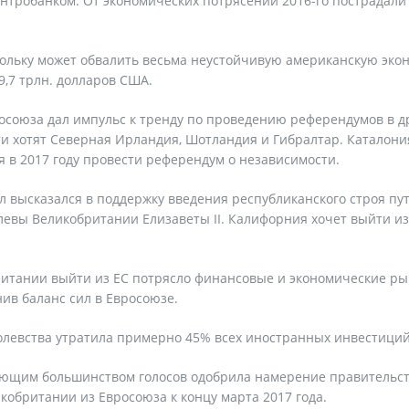
нтробанком. От экономических потрясений 2016-го пострадали
кольку может обвалить весьма неустойчивую американскую эко
9,7 трлн. долларов США.
росоюза дал импульс к тренду по проведению референдумов в д
ти хотят Северная Ирландия, Шотландия и Гибралтар. Каталони
 в 2017 году провести референдум о независимости.
 высказался в поддержку введения республиканского строя пу
евы Великобритании Елизаветы II. Калифорния хочет выйти из
итании выйти из ЕС потрясло финансовые и экономические р
нив баланс сил в Евросоюзе.
олевства утратила примерно 45% всех иностранных инвестиций
яющим большинством голосов одобрила намерение правительс
обритании из Евросоюза к концу марта 2017 года.