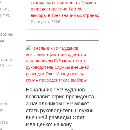
й
скандалы, осторожность Трампа
элит,
в предоставлении Patriot,
и ФРС
выборы в трех значимых странах
2 августа, 2026
 войны
еме
 стали
19 лет
Начальник ГУР Буданов
возглавит офис президента,
нков
а начальником ГУР может
ии.
стать руководитель Службы
внешней разведки Олег
ВТО,
Иващенко: на кону –
и,