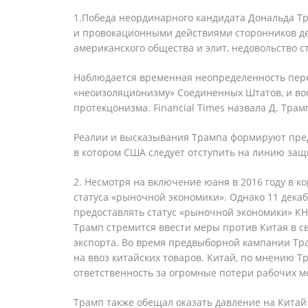
1.Победа неординарного кандидата Дональда Тр
и провокационными действиями сторонников дем
американского общества и элит, недовольство 
Наблюдается временная неопределенность пере
«неоизоляционизму» Соединенных Штатов, и во
протекцонизма. Financial Times назвала Д. Трам
Реалии и высказывания Трампа формируют пред
в котором США следует отступить на линию защ
Несмотря на включение юаня в 2016 году в к
статуса «рыночной экономики». Однако 11 дека
предоставлять статус «рыночной экономики» КН
Трамп стремится ввести меры против Китая в 
экспорта. Во время предвыборной кампании Тр
на ввоз китайских товаров. Китай, по мнению Т
ответственность за огромные потери рабочих м
Трамп также обещал оказать давление на Китай