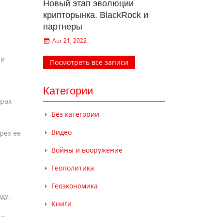
Новый этап эволюции
крипторынка. BlackRock и
партнеры
Авг 21, 2022
 и
Посмотреть все записи
Категории
ерах
Без категории
Видео
рех ее
Войны и вооружение
Геополитика
Геоэкономика
ду.
Книги