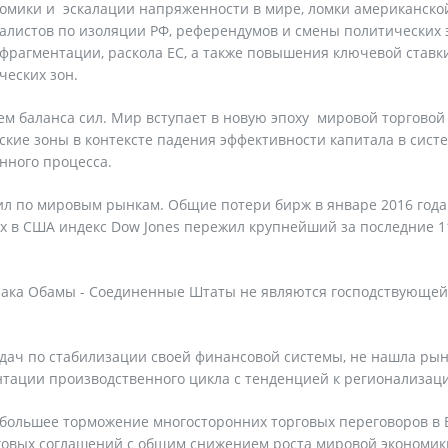
номики и эскалации напряженности в мире, ломки американско
алистов по изоляции РФ, референдумов и смены политических 
 фрагментации, раскола ЕС, а также повышения ключевой ставк
ческих зон.
м баланса сил. Мир вступает в новую эпоху мировой торговой
кие зоны в контексте падения эффективности капитала в сист
нного процесса.
рил по мировым рынкам. Общие потери бирж в январе 2016 года
ах в США индекс Dow Jones пережил крупнейший за последние 1
рака Обамы - Соединенные Штаты не являются господствующей
адач по стабилизации своей финансовой системы, не нашла ры
нтации производственного цикла с тенденцией к регионализац
 большее торможение многосторонних торговых переговоров в 
говых соглашений с общим снижением роста мировой экономик