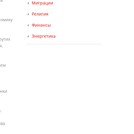
 и
Миграции
Религия
номику
Финансы
Энергетика
ругих
я,
тем
ынки
.
тва