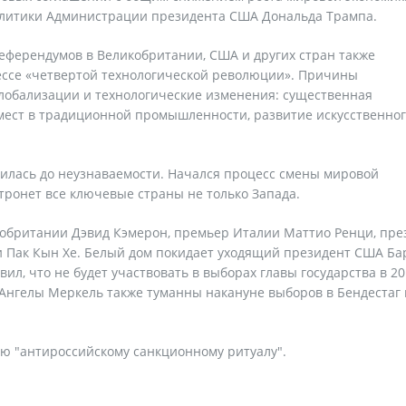
олитики Администрации президента США Дональда Трампа.
референдумов в Великобритании, США и других стран также
ессе «четвертой технологической революции». Причины
глобализации и технологические изменения: существенная
мест в традиционной промышленности, развитие искусственно
нилась до неузнаваемости. Начался процесс смены мировой
тронет все ключевые страны не только Запада.
кобритании Дэвид Кэмерон, премьер Италии Маттио Ренци, пре
 Пак Кын Хе. Белый дом покидает уходящий президент США Ба
л, что не будет участвовать в выборах главы государства в 20
Ангелы Меркель также туманны накануне выборов в Бендестаг 
ю "антироссийскому санкционному ритуалу".