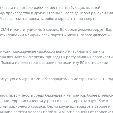
го класса на потерю рабочих мест, не требующих высокой
да производства в другие страны с более дешевой рабочей сил
более автоматизировать, роботизировать производство.
ы СМИ и конституционный кризис. Брюссель демонстрирует Ва
ть «польский майдан», если партия «Закон и справедливость» (P
икса», порожденные «арабской войной», войной в Сирии и
ра ФРГ Ангелы Меркель, приводят к росту влияния евроскепти
Польша начала терять влияние на политику ЕС в отношении
итуация с мигрантами и беспорядками в их странах за 2016 год
чался: преступность среди беженцев и мигрантов, более миллио
стание террористической угрозы и новые теракты в декабре в
о миграционного кризиса. Серии крупных терактов в Европе и
Анкаре десятки человек погибли и многие ранены от террорист