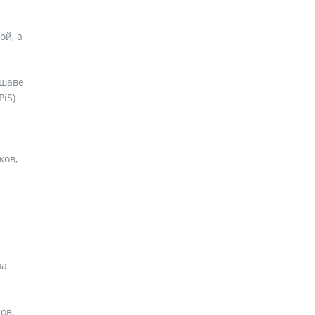
ой, а
ршаве
iS)
ков,
на
ов.