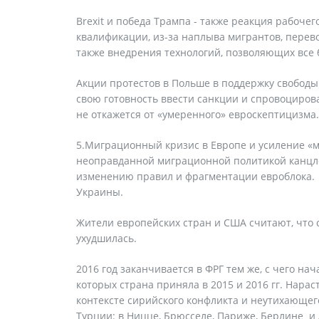
Brexit и победа Трампа - также реакция рабоче
квалификации, из-за наплыва мигрантов, перево
также внедрения технологий, позволяющих все 
Акции протестов в Польше в поддержку свобод
свою готовность ввести санкции и спровоцирова
не откажется от «умеренного» евроскептицизма.
5.Миграционный кризис в Европе и усиление «м
неоправданной миграционной политикой канцле
изменению правил и фрагментации евроблока. 
Украины.
Жители европейских стран и США считают, что с
ухудшилась.
2016 год заканчивается в ФРГ тем же, с чего на
которых страна приняла в 2015 и 2016 гг. Нара
контексте сирийского конфликта и неутихающег
Турции: в Ницце, Брюсселе, Париже, Берлине и 