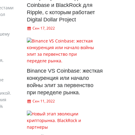
Coinbase и BlackRock для
естами
Ripple, с которым работает
кол
Digital Dollar Project
Сен 17, 2022
ьшему
я,
Binance VS Coinbase: жесткая
конкуренция или начало
ре
войны элит за первенство
при переделе рынка.
икой.
ния
Сен 11, 2022
5%