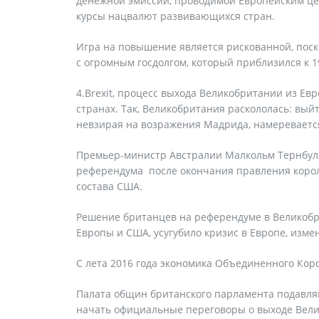
денежной эмиссии, проводимой Европейским це
курсы нацвалют развивающихся стран.
Игра на повышение является рискованной, пос
с огромным госдолгом, который приблизился к 1
4.Brexit, процесс выхода Великобритании из Ев
странах. Так, Великобритания раскололась: вый
невзирая на возражения Мадрида, намеревается
Премьер-министр Австралии Малкольм Тернбулл
референдума после окончания правления корол
состава США.
Решение британцев на референдуме в Великобр
Европы и США, усугубило кризис в Европе, изме
С лета 2016 года экономика Объединенного Кор
Палата общин британского парламента подавл
начать официальные переговоры о выходе Велик