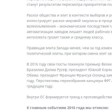
станут результатом пересмотра приоритетов п
Раскол общества и элит в контексте выборов и 
иллюстрирует раскол мировой закулисы в проц
волеизъявления – экономические последствия 
автоматизация заводов лишает людей рабочих 
интеллекта грозит также и среднему классу.
Правящая элита Запада менее, чем за год изме
политической элиты, при котором смена элит за
В 2016 году свои посты покинули премьер Вели
Бразилии Дилма Русеф, президент Южной Кореи
Обама; президент Франции Франсуа Олланд заяви
году. Перспективы переизбрания канцлера ФРГ 
грядущем году.
Внутри ЕС формируется тренд к противодействи
К главным событиям 2016 года мы отнесли: