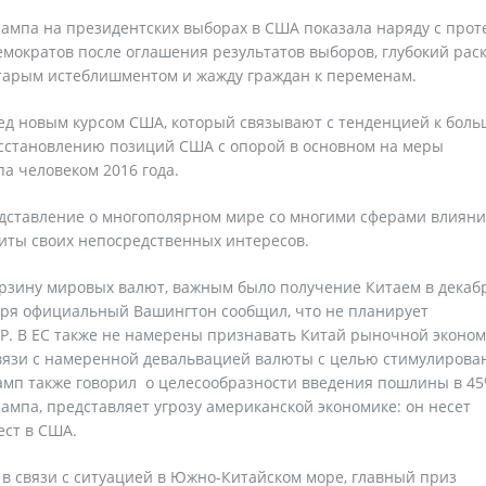
ампа на президентских выборах в США показала наряду с прот
ократов после оглашения результатов выборов, глубокий рас
старым истеблишментом и жажду граждан к переменам.
д новым курсом США, который связывают с тенденцией к бол
сстановлению позиций США с опорой в основном на меры
па человеком 2016 года.
ставление о многополярном мире со многими сферами влияни
иты своих непосредственных интересов.
орзину мировых валют, важным было получение Китаем в декаб
бря официальный Вашингтон сообщил, что не планирует
Р. В ЕС также не намерены признавать Китай рыночной эконом
связи с намеренной девальвацией валюты с целью стимулирова
амп также говорил о целесообразности введения пошлины в 4
рампа, представляет угрозу американской экономике: он несет
ест в США.
 в связи с ситуацией в Южно-Китайском море, главный приз