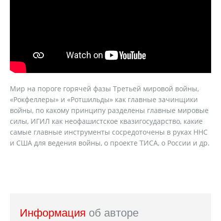
Мир на пороге горячей фазы Третьей мировой войны,
«Рокфеллеры» и «Ротшильды» как главные зачинщики
войны, по какому принципу разделены главные мировые
силы, ИГИЛ как неофашистское квазигосударство, какие
самые главные инструменты сосредоточены в руках ННС
и США для ведения войны, о проекте ТИСА, о России и др.
Информация
об авторе