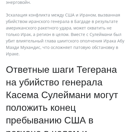
энерговойн.
Эскалация конфликта между США и Ираном, вызванная
убийством иранского генерала в Багдаде в результате
американского ракетного удара, может охватить не
только Ирак, а регион в целом. Вместе с Сулеймани был
убит влиятельный глава шиитского ополчения Ирака Абу
Махди Мухандис, что осложняет патовую обстановку в
Ираке.
Ответные шаги Тегерана
на убийство генерала
Касема Сулеймани могут
положить конец
пребыванию США в