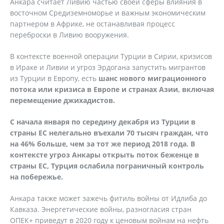
Анкара считает Ливию частью своей сферы влияния в
восточном Средиземноморье и важным экономическим
партнером в Африке, не останавливая процесс
переброски в Ливию вооружения.
В контексте военной операции Турции в Сирии, кризисов
в Ираке и Ливии и угроз Эрдогана запустить мигрантов
из Турции в Европу, есть
шанс нового миграционного
потока или кризиса в Европе и странах Азии, включая
перемещение джихадистов.
С начала января по середину декабря из Турции в
страны ЕС нелегально въехали 70 тысяч граждан, что
на 46% больше, чем за тот же период 2018 года. В
контексте угроз Анкары открыть поток беженце в
страны ЕС, Турция ослабила пограничный контроль
на побережье.
Анкара также может зажечь фитиль войны от Идлиба до
Кавказа. Энергетические войны, разногласия стран
ОПЕК+ приведут в 2020 году к ценовым войнам на нефть