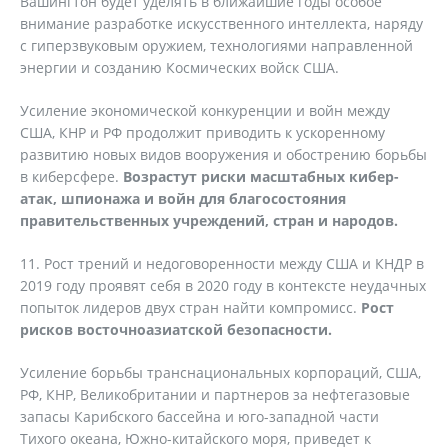
Вашингтон будет уделять в ближайшие годы особое
внимание разработке искусственного интеллекта, наряду
с гиперзвуковым оружием, технологиями направленной
энергии и созданию Космических войск США.
Усиление экономической конкуренции и войн между
США, КНР и РФ продолжит приводить к ускоренному
развитию новых видов вооружения и обострению борьбы
в киберсфере.
Возрастут риски масштабных кибер-
атак, шпионажа и войн для благосостояния
правительственных учреждений, стран и народов.
11. Рост трений и недоговоренности между США и КНДР в
2019 году проявят себя в 2020 году в контексте неудачных
попыток лидеров двух стран найти компромисс.
Рост
рисков восточноазиатской безопасности.
Усиление борьбы транснациональных корпораций, США,
РФ, КНР, Великобритании и партнеров за нефтегазовые
запасы Карибского бассейна и юго-западной части
Тихого океана, Южно-китайского моря, приведет к