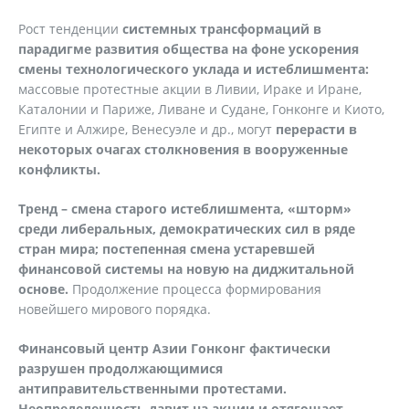
Рост тенденции
системных трансформаций в
парадигме развития общества на фоне ускорения
смены технологического уклада и истеблишмента:
массовые протестные акции в Ливии, Ираке и Иране,
Каталонии и Париже, Ливане и Судане, Гонконге и Киото,
Египте и Алжире, Венесуэле и др., могут
перерасти в
некоторых очагах столкновения в вооруженные
конфликты.
Тренд – смена старого истеблишмента, «шторм»
среди либеральных, демократических сил в ряде
стран мира; постепенная смена устаревшей
финансовой системы на новую на диджитальной
основе.
Продолжение процесса формирования
новейшего мирового порядка.
Финансовый центр Азии Гонконг фактически
разрушен продолжающимися
антиправительственными протестами.
Неопределенность давит на акции и отягощает