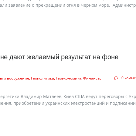
вали заявление о прекращении огня в Черном море. Админист
 не дают желаемый результат на фоне
0 комм
ы и вооружение
Геополитика
Геоэкономика
Финансы
нергетики Владимир Матвеев, Киев США ведут переговоры с Ук
чения, приобретении украинских электростанций и подписании