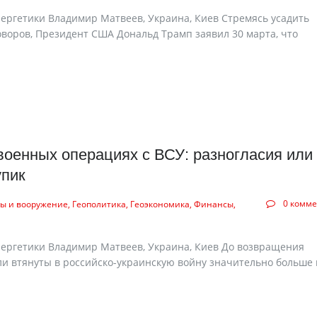
нергетики Владимир Матвеев, Украина, Киев Стремясь усадить
оворов, Президент США Дональд Трамп заявил 30 марта, что
оенных операциях с ВСУ: разногласия или
упик
0 комм
ы и вооружение
Геополитика
Геоэкономика
Финансы
нергетики Владимир Матвеев, Украина, Киев До возвращения
и втянуты в российско-украинскую войну значительно больше 