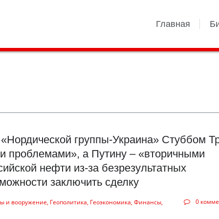
Главная
Б
 «Нордической группы-Украина» Стуббом Т
и проблемами», а Путину – «вторичными
ийской нефти из-за безрезультатных
зможности заключить сделку
0 комм
ы и вооружение
Геополитика
Геоэкономика
Финансы