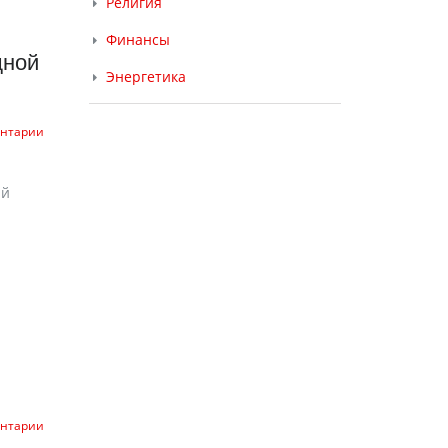
Религия
Финансы
щной
Энергетика
ентарии
ий
ентарии