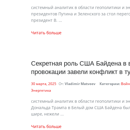
cистемный аналитик в области геополитики и э
президентов Путина и Зеленского за стол перег
президент В. ...
Читать больше
Секретная роль США Байдена в в
провокации завели конфликт в т
30 марта, 2025
От:
Vladimir Matveev
Категории:
Войн
Энергетика
cистемный аналитик в области геополитики и э
Дональда Трампа в Белый дом США Байдена был
шире, нежели ...
Читать больше