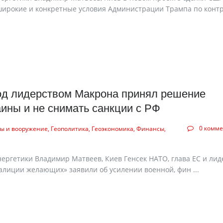
широкие и конкретные условия Администрации Трампа по конт
од лидерством Макрона принял решение
ины и не снимать санкции с РФ
0 комм
ы и вооружение
Геополитика
Геоэкономика
Финансы
нергетики Владимир Матвеев, Киев Генсек НАТО, глава ЕС и лид
алиции желающих» заявили об усилении военной, фин ...