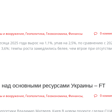
0 комм
ы и вооружение
Геополитика
Геоэкономика
Финансы
яца 2025 года вырос на 1,1%, упав на 2,5%, по сравнению с 20
 3,6%; темпы роста замедлились белее, чем втрое при отсутствии
ю над основными ресурсами Украины – FT
0 комм
ы и вооружение
Геополитика
Геоэкономика
Финансы
нергетики Владимир Матвеев, Киев В новом проекте сделки США