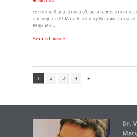
Энергетика
cистемный аналитик в области геополитики и э
президента США по Ближнему Востоку, который 
ведущем ...
Читать больше
1
2
3
4
Dr. 
Matve