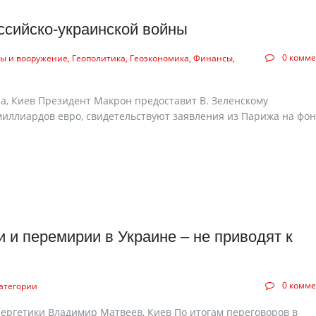
ссийско-украинской войны
0 комм
ы и вооружение
Геополитика
Геоэкономика
Финансы
а, Киев Президент Макрон предоставит В. Зеленскому
иллиардов евро, свидетельствуют заявления из Парижа на фо
 и перемирии в Украине – не приводят к
0 комм
категории
нергетики Владимир Матвеев, Киев По итогам переговоров в