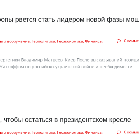
ропы рвется стать лидером новой фазы мо
0 комм
ы и вооружение
Геополитика
Геоэкономика
Финансы
энергетики Владимир Матвеев, Киев После высказываний позиц
иткоффом по российско-украинской войне и необходимости
, чтобы остаться в президентском кресле
0 комм
ы и вооружение
Геополитика
Геоэкономика
Финансы