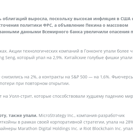
ть облигаций выросла, поскольку высокая инфляция в США 
сточения политики ФРС, а объявление Пекина о массовом
кованными данными Всемирного банка увеличили опасения 
.
ках. Акции технологических компаний в Гонконге упали более 
ng Seng, который упал на 2,9%. Китайские голубые фишки упали
снизились на 2%, а контракты на S&P 500 — на 1,6%. Фьючерс
потери при повторном открытии.
т на Уолл-стрит, которые способствовали худшему падению ми
у, также упали.
MicroStrategy Inc., компания-разработчик
ткойны в рамках своей корпоративной стратегии, упала на 28%
йнеры Marathon Digital Holdings Inc. и Riot Blockchain Inc. упа