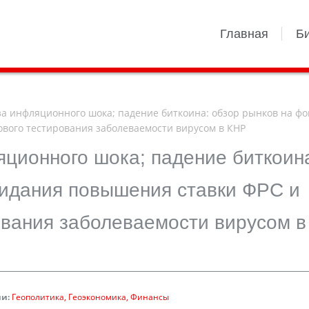
Главная
Б
а инфляционного шока; падение биткоина: обзор рынков на фо
вого тестирования заболеваемости вирусом в КНР
яционного шока; падение биткоин
жидания повышения ставки ФРС и
ования заболеваемости вирусом в
и:
Геополитика
Геоэкономика
Финансы