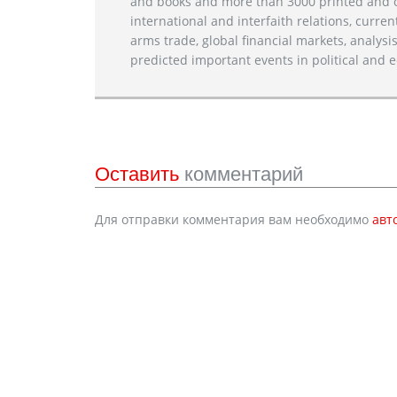
and books and more than 3000 printed and on
international and interfaith relations, current
arms trade, global financial markets, analysis
predicted important events in political and e
Оставить
комментарий
Для отправки комментария вам необходимо
авт