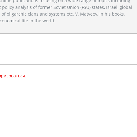
line publications focusing on a wide range of topics including
 policy analysis of former Soviet Union (FSU) states, Israel, global
 of oligarchic clans and systems etc. V. Matveev, in his books,
conomical life in the world.
оризоваться
.