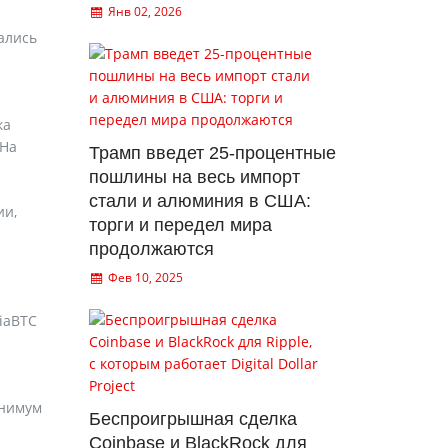
Янв 02, 2026
ались
ка
 На
Трамп введет 25-процентные
пошлины на весь импорт
стали и алюминия в США:
ии,
торги и передел мира
продолжаются
Фев 10, 2025
iaBTC
инимум
Беспроигрышная сделка
Coinbase и BlackRock для