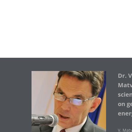
Dr. 
Matve
scie
on ge
ener
V. Matv