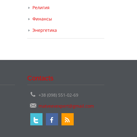
Религия
Финансы
Энергетика
Contacts
+38 (098) 551-02-69
matveevexpert@gmail.com