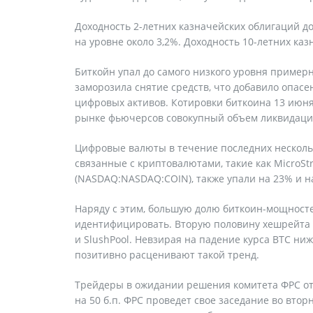
Доходность 2-летних казначейских облигаций до
на уровне около 3,2%. Доходность 10-летних ка
Биткойн упал до самого низкого уровня примерно
заморозила снятие средств, что добавило опасе
цифровых активов. Котировки биткоина 13 июня о
рынке фьючерсов совокупный объем ликвидаций
Цифровые валюты в течение последних нескольк
связанные с криптовалютами, такие как MicroStr
(NASDAQ:NASDAQ:COIN), также упали на 23% и на
Наряду с этим, большую долю биткоин-мощност
идентифицировать. Вторую половину хешрейта об
и SlushPool. Невзирая на падение курса BTC ни
позитивно расценивают такой тренд.
Трейдеры в ожидании решения комитета ФРС от
на 50 б.п. ФРС проведет свое заседание во втор