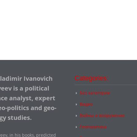
Vladimir Ivanovich
Categories:
ev is a political
Без категории
nce analyst, expert
Видео
o-politics and geo-
Войны и вооружение
gy studies.
Геополитика
eev, in his books, predicted