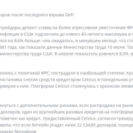
аров после последнего взрыва DeFi
о трейдеры делают ставку на более агрессивное ужесточение ФР
 инфляция в США подскочила до нового 40-летнего максимума в 
лся на 8,6% больше, чем ожидалось, в минувшем месяце, что ст
81 года, как показали данные Министерства труда 10 июня. То
 министерства труда США. В апреле показатель равнялся 8,3%, 
олись с политикой ФРС, пострадали в наибольшей степени. Кр
остановка снятия средств кредитором Celsius в понедельник у
оверие к ним. Платформа Celsius столкнулась с кризисом ликв
лкнуться с дополнительными рисками, если распродажа на рын
в долларов, один из крупнейших разовых кредитов на платформ
омечен как кредит, предоставленный Celsius, согласно трекер
явила, что если биткойн упадет ниже 22 534,89 долларов, позиц
продажу биткойнов