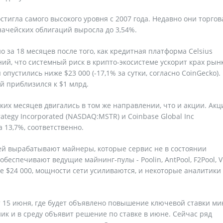
стигла самого высокого уровня с 2007 года. Недавно они торгов
значейских облигаций выросла до 3,54%.
 за 18 месяцев после того, как кредитная платформа Celsius
ний, что системный риск в крипто-экосистеме ускорит крах рын
пустились ниже $23 000 (-17,1% за сутки, согласно CoinGecko).
 приблизился к $1 млрд.
их месяцев двигались в том же направлении, что и акции. Акц
ategy Incorporated (NASDAQ:MSTR) и Coinbase Global Inc
 13,7%, соответственно.
ей вырабатывают майнеры, которые сервис не в состоянии
еспечивают ведущие майнинг-пулы - Poolin, AntPool, F2Pool, V
же $24 000, мощности сети усиливаются, и некоторые аналитики
 15 июня, где будет объявлено повышение ключевой ставки м
ник и в среду объявит решение по ставке в июне. Сейчас ряд