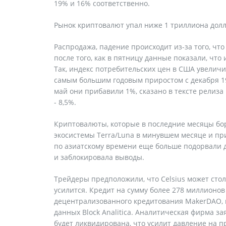
19% и 16% соответственно.
Рынок криптовалют упал ниже 1 триллиона долл
Распродажа, падение происходит из-за того, чт
после того, как в пятницу данные показали, что
Так, индекс потребительских цен в США увеличи
самым большим годовым приростом с декабря 19
май они прибавили 1%, сказано в тексте релиза
- 8,5%.
Криптовалюты, которые в последние месяцы бор
экосистемы Terra/Luna в минувшем месяце и при
по азиатскому времени еще больше подорвали д
и заблокировала выводы.
Трейдеры предположили, что Celsius может сто
усилится. Кредит на сумму более 278 миллионо
децентрализованного кредитования MakerDAO, п
данных Block Analitica. Аналитическая фирма за
будет ликвидирована, что усилит давление на 