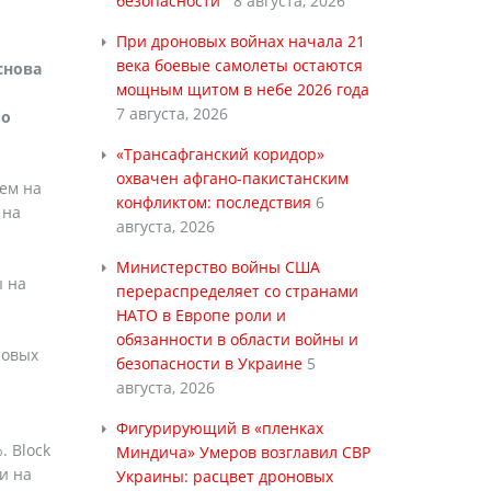
безопасности
8 августа, 2026
При дроновых войнах начала 21
века боевые самолеты остаются
снова
мощным щитом в небе 2026 года
7 августа, 2026
по
«Трансафганский коридор»
охвачен афгано-пакистанским
чем на
конфликтом: последствия
6
 на
августа, 2026
Министерство войны США
ы на
перераспределяет со странами
НАТО в Европе роли и
обязанности в области войны и
ровых
безопасности в Украине
5
августа, 2026
Фигурирующий в «пленках
. Block
Миндича» Умеров возглавил СВР
ли на
Украины: расцвет дроновых