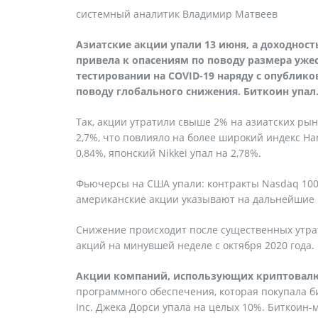
системный аналитик Владимир Матвеев
Азиатские акции упали 13 июня, а доходнос
привела к опасениям по поводу размера уже
тестировании на COVID-19 наряду с опубли
поводу глобального снижения. Биткоин упал
Так, акции утратили свыше 2% на азиатских рын
2,7%, что повлияло на более широкий индекс Ha
0,84%, японский Nikkei упал на 2,78%.
Фьючерсы на США упали: контракты Nasdaq 100 
американские акции указывают на дальнейшие 
Снижение происходит после существенных утра
акций на минувшей неделе с октября 2020 года.
Акции компаний, использующих криптовалют
программного обеспечения, которая покупала би
Inc. Джека Дорси упала на целых 10%. Биткоин-ма