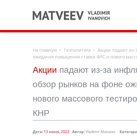
На главную
Геополитика
Акции падают из-з
ожидания повышения ставки ФРС и нового массо
Акции
падают из-за инфл
обзор рынков на фоне о
нового массового тестир
КНР
Дата:
13 июня, 2022
Автор:
Vladimir Matveev
Категори