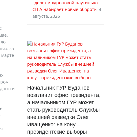
сделок и «дроновой паутины» с
США набирает новые обороты
4
августа, 2026
С
мае.
ало
лько за
в марте
ах
тром
Начальник ГУР Буданов
идности
возглавит офис президента,
а начальником ГУР может
ке
стать руководитель Службы
е
внешней разведки Олег
у
Иващенко: на кону –
ия
президентские выборы