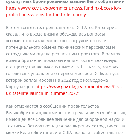
сухопутных бронированных машин Великобритании
https://www.gov.uk/government/news/funding-boost-for-
protection-systems-for-the-british-army
В этом контексте, представитель Dstl Атос Ритсперис
сказал, что в ходе визита обсуждались вопросы
«совместного академического сотрудничества и
потенциального обмена техническим персоналом и
сотрудниками отдела реализации проектов». В рамках
визита британцы показали нашим гостям «наземную
станцию управления спутником Dstl HERMES, которая
готовится к управлению первой миссией Dstl», запуск
которой запланирован на 2022 год с космодрома
Корнуолл (ср.
https://www.gov.uk/government/news/first-
uk-satellite-launch-in-summer-2022
).
Как отмечается в сообщении правительства
Великобритании, «космическая среда является областью,
имеющей все большее значение для оборонной науки и
техники». Возможности для расширения сотрудничества
между Великобританией и США позволят «обмениваться