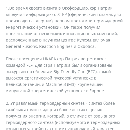
1.Во время своего визита в Оксфордшир, сэр Патрик
«получил информацию о STEP (сферический токамак для
производства энергии), первом прототипе термоядерной
энергетической установки». Он также получил
презентации от нескольких инновационных компаний,
расположенных в научном центре Кулхэм, включая
General Fusions, Reaction Engines и Oxbotica.
После посещения UKAEA сэр Патрик встретился с
командой FLF. Для сэра Патрика были организованы
экскурсии по объектам Big Friendly Gun (BFG), самой
высокоэнергетической пусковой установке в
Великобритании, и Machine 3 (M3), крупнейшей
импульсной энергетической установке в Европе.
2. Управляемый термоядерный синтез - синтез более
тяжёлых атомных ядер из более лёгких с целью
получения энергии, который, в отличие от взрывного
термоядерного синтеза (используемого в термоядерных
взрывных устройствах), носит управляемый характер.