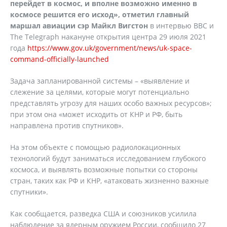
перейдет в космос, и вполне возможно именно в
космосе решится его исход», отметил главный
маршал авиации сэр Майкл Вигстон
в интервью ВВС и
The Telegraph накануне открытия центра 29 июля 2021
года
https://www.gov.uk/government/news/uk-space-
command-officially-launched
Задача запланированной системы – «выявление и
слежение за целями, которые могут потенциально
представлять угрозу для наших особо важных ресурсов»;
при этом она «может исходить от КНР и РФ, быть
направлена против спутников».
На этом объекте с помощью радиолокационных
технологий будут заниматься исследованием глубокого
космоса, и выявлять возможные попытки со стороны
стран, таких как РФ и КНР, «атаковать жизненно важные
спутники».
Как сообщается, разведка США и союзников усилила
наблюдение за ядерным оружием России, сообщило 27