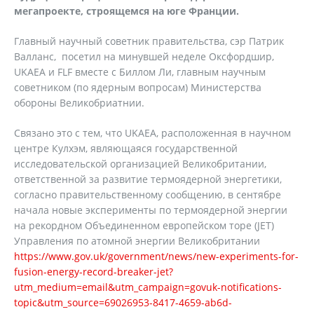
мегапроекте, строящемся на юге Франции.
Главный научный советник правительства, сэр Патрик
Валланс, посетил на минувшей неделе Оксфордшир,
UKAEA и FLF вместе с Биллом Ли, главным научным
советником (по ядерным вопросам) Министерства
обороны Великобриатнии.
Связано это с тем, что UKAEA, расположенная в научном
центре Кулхэм, являющаяся государственной
исследовательской организацией Великобритании,
ответственной за развитие термоядерной энергетики,
согласно правительственному сообщению, в сентябре
начала новые эксперименты по термоядерной энергии
на рекордном Объединенном европейском торе (JET)
Управления по атомной энергии Великобритании
https://www.gov.uk/government/news/new-experiments-for-
fusion-energy-record-breaker-jet?
utm_medium=email&utm_campaign=govuk-notifications-
topic&utm_source=69026953-8417-4659-ab6d-