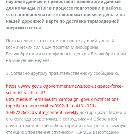
научные данные и предоставят важнейшие данные
для команды ИТЭР в процессе подготовки к работе,
что в конечном итоге «сэкономит время и деньги на
нашей дорожной карте по доставке термоядерной
энергии в сеть».
Показательно, что в этом контексте лучший ученый
космических сил США посетил Минобороны
Великобритании и профильные центры Великобритании
на минувшей неделе.
3. Согласно другому правительственному сообщению,
https://www.gov.uk/government/news/top-us-space-force-
scientist-visits-dstl?
utm_medium=email&utm_campaign=govuk-notifications-
topic&utm_source=4bea0902-fb1c-4161-92ff-
30487276c3cd&utm_content=weekly
доктор Джоэл Мозер и
его команда встретились с сотрудниками Оборонной
научно-технической лаборатории и осмотрели наземную
станцию управления спутником HERMES в Портсдаун-