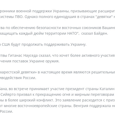
сторонники военной поддержки Украины, призывающие расшири
стемы ПВО. Однако полного единодушия в странах "девятки" н
тва по обеспечению безопасности восточных союзников Вашин
 защищать каждый дюйм территории НАТО", сказал Байден.
о США будут продолжать поддерживать Украину.
вы Гитанас Науседа сказал, что хочет более активного участи
чения поставок Украине оружия.
ухарестской девятки» в настоящее время являются решительн
водействия России.
на, во встрече принимает участие президент страны Каталин
 Сийярто призвал к прекращению огня и мирным переговорам
ны в более широкий конфликт. Это заявление расходится с при
ют многие восточноевропейские страны. Венгрия поддержала н
России.