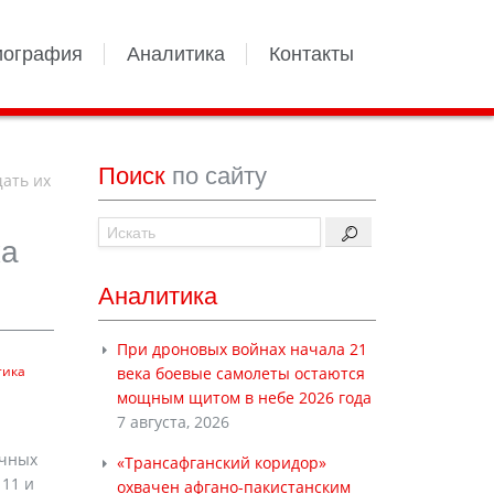
иография
Аналитика
Контакты
Поиск
по сайту
ать их
ка
Аналитика
При дроновых войнах начала 21
тика
века боевые самолеты остаются
мощным щитом в небе 2026 года
7 августа, 2026
очных
«Трансафганский коридор»
 11 и
охвачен афгано-пакистанским