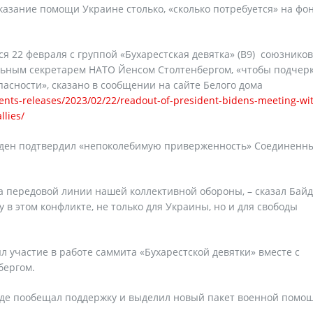
оказание помощи Украине столько, «сколько потребуется» на фо
я 22 февраля с группой «Бухарестская девятка» (B9) союзнико
альным секретарем НАТО Йенсом Столтенбергом, «чтобы подчер
сности», сказано в сообщении на сайте Белого дома
nts-releases/2023/02/22/readout-of-president-bidens-meeting-wit
llies/
йден подтвердил «непоколебимую приверженность» Соединенн
а передовой линии нашей коллективной обороны, – сказал Байд
у в этом конфликте, не только для Украины, но и для свободы
 участие в работе саммита «Бухарестской девятки» вместе с
бергом.
 где пообещал поддержку и выделил новый пакет военной помо