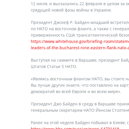
12 июля, и высказались 22 февраля в целом за 
грядущей новой фазы войны в Украине.
Президент Джозеф Р. Байден-младший встретилс
по НАТО на восточном фланге, а также с генер
приверженность США трансатлантической безопа
https://www.whitehouse.gov/briefing-room/stateme
leaders-of-the-bucharest-nine-eastern-flank-nato-a
Выступая на саммите в Варшаве, президент Ба
Штатов Статье 5 НАТО.
«Являясь восточным флангом НАТО, вы стоите н
Вы лучше других знаете, что поставлено на карт
демократий во всей Европе и во всем мире».
Президент Джо Байден в среду в Варшаве принял
генеральным секретарем НАТО Йенсом Столтен
Ранее на этой неделе Байден побывал в Киеве,
https://www.bbc.com/russian/news-64731418