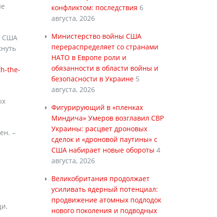
не
конфликтом: последствия
6
августа, 2026
Министерство войны США
в США
перераспределяет со странами
кнуть
НАТО в Европе роли и
обязанности в области войны и
h-the-
безопасности в Украине
5
августа, 2026
ых
Фигурирующий в «пленках
Миндича» Умеров возглавил СВР
Украины: расцвет дроновых
ен. –
сделок и «дроновой паутины» с
США набирает новые обороты
4
августа, 2026
Великобритания продолжает
усиливать ядерный потенциал:
продвижение атомных подлодок
щи.
нового поколения и подводных