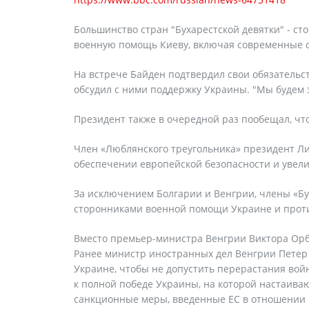
Большинство стран "Бухарестской девятки" - 
военную помощь Киеву, включая современные си
На встрече Байден подтвердил свои обязательс
обсудил с ними поддержку Украины. "Мы будем
Президент также в очередной раз пообещал, чт
Член «Люблянского треугольника» президент Лит
обеспечении европейской безопасности и увели
За исключением Болгарии и Венгрии, члены «Б
сторонниками военной помощи Украине и проти
Вместо премьер-министра Венгрии Виктора Орба
Ранее министр иностранных дел Венгрии Петер
Украине, чтобы не допустить перерастания вой
к полной победе Украины, на которой настаива
санкционные меры, введенные ЕС в отношении 