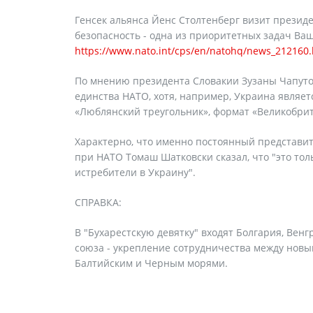
Генсек альянса Йенс Столтенберг визит презид
безопасность - одна из приоритетных задач Ва
https://www.nato.int/cps/en/natohq/news_212160
По мнению президента Словакии Зузаны Чапутов
единства НАТО, хотя, например, Украина являе
«Люблянский треугольник», формат «Великобри
Характерно, что именно постоянный представи
при НАТО Томаш Шатковски сказал, что "это то
истребители в Украину".
СПРАВКА:
В "Бухарестскую девятку" входят Болгария, Венг
союза - укрепление сотрудничества между нов
Балтийским и Черным морями.