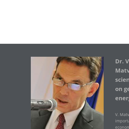
Dr. 
Matve
scie
on ge
ener
V. Matv
importa
economi