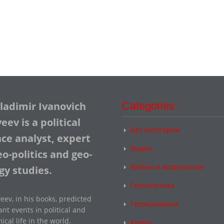
Vladimir Ivanovich
Categories:
ev is a political
Без категории
nce analyst, expert
Видео
o-politics and geo-
Войны и вооружение
gy studies.
Геополитика
eev, in his books, predicted
Геоэкономика
nt events in political and
cal life in the world.
Книги