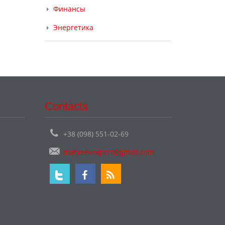
Финансы
Энергетика
Contacts
+38 (098) 551-02-69
matveevexpert@gmail.com