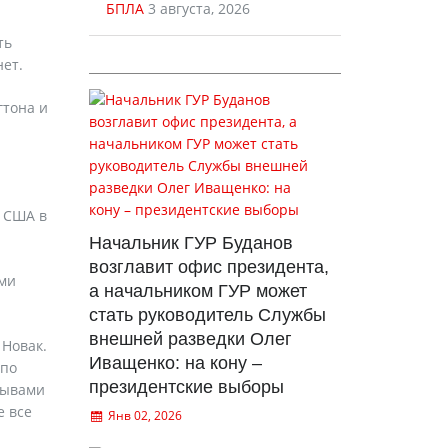
БПЛА
3 августа, 2026
ть
ет.
гтона и
я США в
Начальник ГУР Буданов
возглавит офис президента,
ыми
а начальником ГУР может
стать руководитель Службы
внешней разведки Олег
 Новак.
Иващенко: на кону –
 по
президентские выборы
зывами
е все
Янв 02, 2026