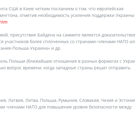
ента США в Киев четким посланием о том, что европейская
шингтона, отметив необходимость усиления поддержки Украины
.htm
ой, присутствие Байдена на саммите является доказательство
тся участников более сплоченных со странами-членами НАТО а
тания-Польша-Украина» и др.
тель Польши (ближайшие отношения в разных форматах с Укра
лько вопрос времени, когда западные страны решат отправить
рия, Латвия, Литва, Польша, Румыния, Словакия, Чехия и Эстони
ыми членами НАТО для повышения уровня безопасности между