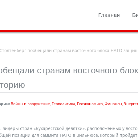
Главная
Б
Столтенберг пообещали странам восточного блока НАТО защищ
обещали странам восточного бло
иторию
ории:
Войны и вооружение
Геополитика
Геоэкономика
Финансы
Энерге
, лидеры стран «Бухарестской девятки», расположенных у вост
бщей позиции для саммита НАТО в Вильнюсе, который пройдет