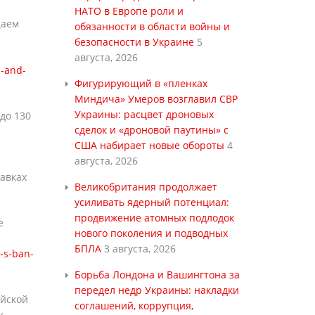
НАТО в Европе роли и
щаем
обязанности в области войны и
безопасности в Украине
5
августа, 2026
s-and-
Фигурирующий в «пленках
Миндича» Умеров возглавил СВР
Украины: расцвет дроновых
до 130
сделок и «дроновой паутины» с
США набирает новые обороты
4
августа, 2026
равках
Великобритания продолжает
усиливать ядерный потенциал:
продвижение атомных подлодок
е
нового поколения и подводных
БПЛА
3 августа, 2026
-s-ban-
Борьба Лондона и Вашингтона за
передел недр Украины: накладки
ийской
соглашений, коррупция,
у.