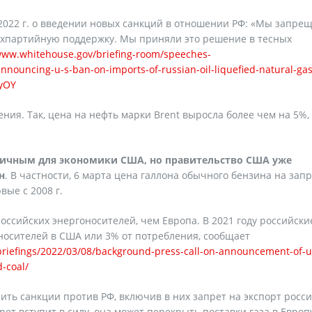
2022 г. о введении новых санкций в отношении РФ: «Мы запре
ухпартийную поддержку. Мы приняли это решение в тесных
www.whitehouse.gov/briefing-room/speeches-
nouncing-u-s-ban-on-imports-of-russian-oil-liquefied-natural-ga
OyOY
ния. Так, цена на нефть марки Brent выросла более чем на 5%, 
итичным для экономики США, но правительство США уже
н
. В частности, 6 марта цена галлона обычного бензина на зап
ые с 2008 г.
ссийских энергоносителей, чем Европа. В 2021 году российски
оносителей в США или 3% от потребления, сообщает
briefings/2022/03/08/background-press-call-on-announcement-of-u
d-coal/
ть санкции против РФ, включив в них запрет на экспорт росс
рет вступит в силу, она может перекрыть поставки газа в Европ