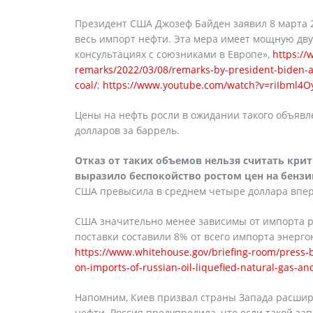
Президент США Джозеф Байден заявил 8 марта 
весь импорт нефти. Эта мера имеет мощную дв
консультациях с союзниками в Европе»,
https://
remarks/2022/03/08/remarks-by-president-biden-an
coal/
;
https://www.youtube.com/watch?v=riIbml4
Цены на нефть росли в ожидании такого объявле
долларов за баррель.
Отказ от таких объемов нельзя считать кр
выразило беспокойство ростом цен на бензи
США превысила в среднем четыре доллара вперв
США значительно менее зависимы от импорта ро
поставки составили 8% от всего импорта энерг
https://www.whitehouse.gov/briefing-room/press-
on-imports-of-russian-oil-liquefied-natural-gas-an
Напомним, Киев призвал страны Запада расшири
нефти. Россия предупредила, что если такой зап