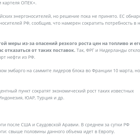
и картеля ОПЕК+.
йских энергоносителей, но решение пока не принято. ЕС обнар
носителей РФ, сообщив, что намерен сократить потребность в 
той меры из-за опасений резкого роста цен на топливо и ег
с отказаться от таких поставок.
Так, ФРГ и Нидерланды откл
рт нефти из РФ.
ом эмбарго на саммите лидеров блока во Франции 10 марта, но
центный пункт сократят экономический рост таких известных
ндонезия, ЮАР, Турция и др.
ти после США и Саудовской Аравии. В среднем за сутки РФ
фти: свыше половины данного объема идет в Европу.