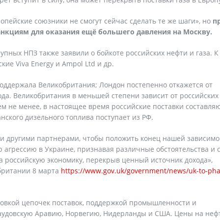
ропейские союзники не смогут сейчас сделать те же шаги», но
п
нкциям для оказания ещё большего давления на Москву.
упных НПЗ также заявили о бойкоте российских нефти и газа. К
кие Viva Energy и Ampol Ltd и др.
оддержала Великобритания; Лондон постепенно откажется от
года. Великобритания в меньшей степени зависит от российских
ем не менее, в настоящее время российские поставки составля
нского дизельного топлива поступает из РФ.
 и другими партнерами, чтобы положить конец нашей зависимо
ю агрессию в Украине, признавая различные обстоятельства и 
на российскую экономику, перекрыв ценный источник дохода»,
британии 8 марта
https://www.gov.uk/government/news/uk-to-pha
овкой цепочек поставок, поддержкой промышленности и
Саудовскую Аравию, Норвегию, Нидерланды и США. Цены на неф