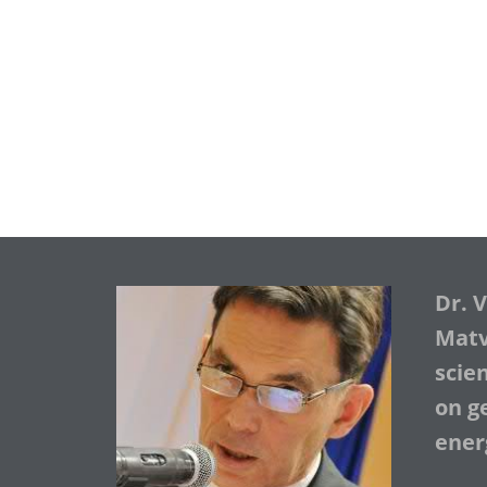
Dr. 
Matve
scie
on ge
ener