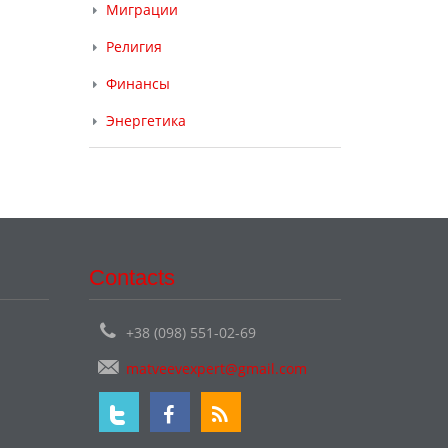
Миграции
Религия
Финансы
Энергетика
Contacts
+38 (098) 551-02-69
matveevexpert@gmail.com