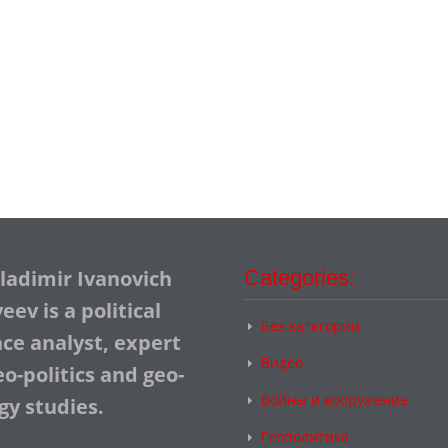
Vladimir Ivanovich
Categories:
ev is a political
Без категории
nce analyst, expert
Видео
o-politics and geo-
Войны и вооружение
gy studies.
Геополитика