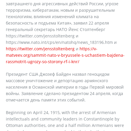
завтрашнего дня агрессивных действий России, угрозе
терроризма, кибератакам, новым и разрушительным
технологиям, влияния изменений климата на
безопасность и подъема Китая», заявил 22 апреля
генеральный секретарь НАТО Йенс Столтенберг
https://twitter.com/jensstoltenberg и
https://www.nato.int/cps/en/natohq/news_183196.htm и
https://twitter.com/jensstoltenberg
и
https://v-
matveev.org/sammit-nato-v-bryussele-s-uchastiem-bajdena-
rassmotrit-ugrozy-so-storony-rf-i-knr/
Президент США Джозеф Байден назвал геноцидом
массовое уничтожение и депортацию армянского
населения в Османской империи в годы Первой мировой
войны. Заявление сделано президентом 24 апреля, когда
отмечается день памяти этих событий.
Beginning on April 24, 1915, with the arrest of Armenian
intellectuals and community leaders in Constantinople by
Ottoman authorities, one and a half million Armenians were