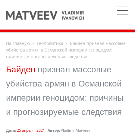
На главную
Геополитика
Байден признал массовые
убийства армян в Османской империи геноцидом:
причины и прогнозируемые следствия
Байден
признал массовые
убийства армян в Османской
империи геноцидом: причины
и прогнозируемые следствия
Дата:
25 апреля, 2021
Автор:
Vladimir Matveev