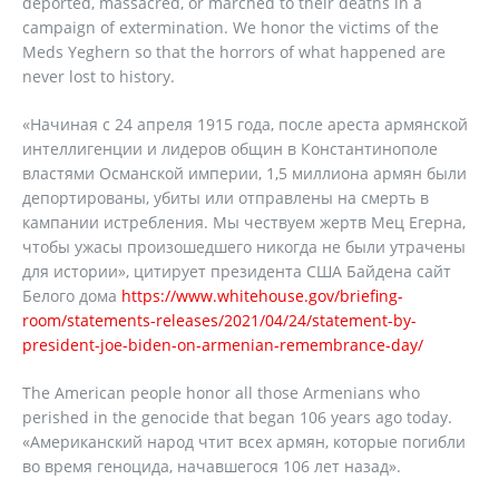
deported, massacred, or marched to their deaths in a
campaign of extermination. We honor the victims of the
Meds Yeghern so that the horrors of what happened are
never lost to history.
«Начиная с 24 апреля 1915 года, после ареста армянской
интеллигенции и лидеров общин в Константинополе
властями Османской империи, 1,5 миллиона армян были
депортированы, убиты или отправлены на смерть в
кампании истребления. Мы чествуем жертв Мец Егерна,
чтобы ужасы произошедшего никогда не были утрачены
для истории», цитирует президента США Байдена сайт
Белого дома
https://www.whitehouse.gov/briefing-
room/statements-releases/2021/04/24/statement-by-
president-joe-biden-on-armenian-remembrance-day/
The American people honor all those Armenians who
perished in the genocide that began 106 years ago today.
«Американский народ чтит всех армян, которые погибли
во время геноцида, начавшегося 106 лет назад».