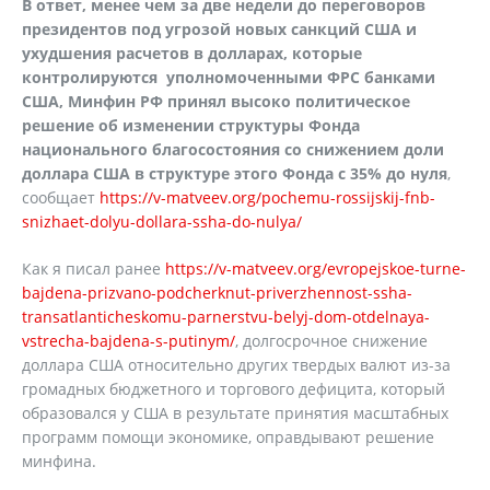
В ответ, менее чем за две недели до переговоров
президентов под угрозой новых санкций США и
ухудшения расчетов в долларах, которые
контролируются уполномоченными ФРС банками
США, Минфин РФ принял высоко политическое
решение об изменении структуры Фонда
национального благосостояния со снижением доли
доллара США в структуре этого Фонда с 35% до нуля
,
сообщает
https://v-matveev.org/pochemu-rossijskij-fnb-
snizhaet-dolyu-dollara-ssha-do-nulya/
Как я писал ранее
https://v-matveev.org/evropejskoe-turne-
bajdena-prizvano-podcherknut-priverzhennost-ssha-
transatlanticheskomu-parnerstvu-belyj-dom-otdelnaya-
vstrecha-bajdena-s-putinym/
, долгосрочное снижение
доллара США относительно других твердых валют из-за
громадных бюджетного и торгового дефицита, который
образовался у США в результате принятия масштабных
программ помощи экономике, оправдывают решение
минфина.