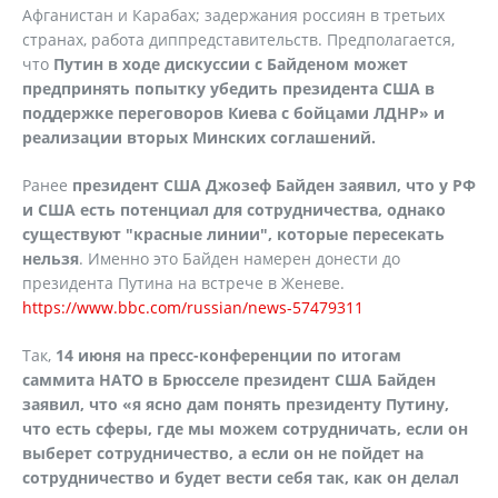
Афганистан и Карабах; задержания россиян в третьих
странах, работа диппредставительств. Предполагается,
что
Путин в ходе дискуссии с Байденом может
предпринять попытку убедить президента США в
поддержке переговоров Киева с бойцами ЛДНР» и
реализации вторых Минских соглашений.
Ранее
президент США Джозеф Байден заявил, что у РФ
и США есть потенциал для сотрудничества, однако
существуют "красные линии", которые пересекать
нельзя
. Именно это Байден намерен донести до
президента Путина на встрече в Женеве.
https://www.bbc.com/russian/news-57479311
Так,
14 июня на пресс-конференции по итогам
саммита НАТО в Брюсселе президент США Байден
заявил, что «я ясно дам понять президенту Путину,
что есть сферы, где мы можем сотрудничать, если он
выберет сотрудничество, а если он не пойдет на
сотрудничество и будет вести себя так, как он делал