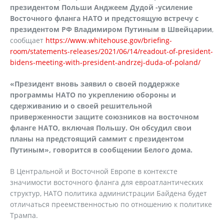
президентом Польши Анджеем Дудой -усиление
Восточного фланга НАТО и предстоящую встречу с
президентом РФ Владимиром Путиным в Швейцарии
,
сообщает
https://www.whitehouse.gov/briefing-
room/statements-releases/2021/06/14/readout-of-president-
bidens-meeting-with-president-andrzej-duda-of-poland/
«Президент вновь заявил о своей поддержке
программы НАТО по укреплению обороны и
сдерживанию и о своей решительной
приверженности защите союзников на восточном
фланге НАТО, включая Польшу. Он обсудил свои
планы на предстоящий саммит с президентом
Путиным», говорится в сообщении Белого дома.
В Центральной и Восточной Европе в контексте
значимости восточного фланга для евроатлантических
структур, НАТО политика администрации Байдена будет
отличаться преемственностью по отношению к политике
Трампа.