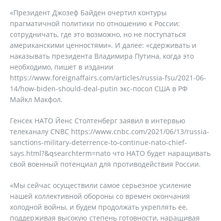
«Президент Джозеф Байден очертил контуры
прагматичной политики по отношению к России:
сотрудничать, где это возможно, но не поступаться
американскими ценностями». И далее: «сдерживать и
наказывать президента Владимира Путина, когда это
необходимо, пишет в издании
https://www.foreignaffairs.com/articles/russia-fsu/2021-06-
14/how-biden-should-deal-putin экс-посол США в РФ
Майкл Макфол.
Генсек НАТО Йенс Столтенберг заявил в интервью
телеканалу CNBC https://www.cnbc.com/2021/06/13/russia-
sanctions-military-deterrence-to-continue-nato-chief-
says.html?&qsearchterm=nato что НАТО будет наращивать
свой военный потенциал для противодействия России.
«Мы сейчас осуществили самое серьезное усиление
нашей коллективной обороны со времен окончания
холодной войны, и будем продолжать укреплять ее,
поддерживая высокую степень готовности, наращивая