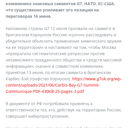
коммюнике знаковых саммитов
G
7, НАТО, ЕС-США,
что существенно усиливает его позиции на
переговорах 16 июня.
Напомним, страны G7 12 июня призвали на саммите в
британском Корнуолле Россию «срочно расследовать и
убедительно объяснить применение химического оружия
на ее территории» и настаивают на том, чтобы Москва
«прекратила систематические репрессии против
независимого гражданского общества и средств массовой
информации», сказано в совместном коммюнике,
принятом 13 июня, по итогам саммита в британском
Карбис-Бэй (графство Корнуолл)
https://www.g7uk.org/wp-
content/uploads/2021/06/Carbis-Bay-G7-Summit-
Communique-PDF-430KB-25-pages-3.pdf
В документе от РФ потребовали привлечь к
ответственности тех, кто, действуя на территории России,
совершает киберпреступления.