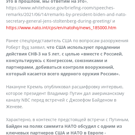
это в прошлом, мы ответим на это
»,
https://www.whitehouse.gov/briefing-room/speeches-
remarks/2021/06/14/remarks-by-president-biden-and-nato-
secretary-general-jens-stoltenberg-during-greeting/ и
https://www.nato.int/cps/en/natohq/news_185000.htm
Ранее спецпредставитель США по вопросам разоружения
Роберт Вуд заявил,
что США используют продлении
действия СНВ-3 на 5 лет, с целью «вместе с Россией,
консультируясь с Конгрессом, союзниками и
партнерами, добиваться контроля вооружений,
который касается всего ядерного оружия России».
Накануне Кремль опубликовал расшифровку интервью,
которое президент Владимир Путин дал американскому
каналу NBC перед встречей с Джозефом Байденом в
Женеве.
Характерно, в контексте предстоящей встречи с Путиным,
Байден на полях саммита НАТО обсудил с одним из
ключевых партнеров США и НАТО в Европе -