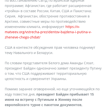
по восстановлению СВПД по иранской ядерной
программе; Афганистан, где работает расширенная
«тройка» в составе России, Китая, США и Пакистана;
Сирия, Афганистан, обострение противостояния в
Арктике, совместные меры по противодействию
изменениям климата, информирует
https://v-
matveev.org/vstrecha-prezidentov-bajdena-i-putina-v-
zheneve-chego-zhdat/
США в контексте обсуждения прав человека поднимут
тему Навального и Беларуси.
По словам представителя Белого дома Аманды Слоат,
президент Байден однозначно заявит президенту Путину
о том, что США поддерживают территориальную
целостность и суверенитет Украины.
Помимо заранее оговоренной, но еще уточняющейся по
ходу повестке дня,
президент Байден прибывает 15
июня на встречу с Путиным в Женеву после
европейского турне с пакетом документов,