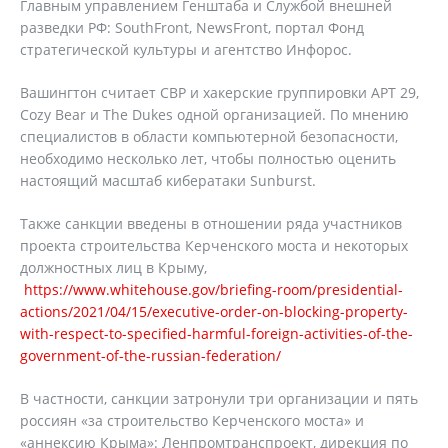
Главным управлением Генштаба и Службой внешней
разведки РФ: SouthFront, NewsFront, портал Фонд
стратегической культуры и агентство Инфорос.
Вашингтон считает СВР и хакерские группировки APT 29,
Cozy Bear и The Dukes одной организацией. По мнению
специалистов в области компьютерной безопасности,
необходимо несколько лет, чтобы полностью оценить
настоящий масштаб кибератаки Sunburst.
Также санкции введены в отношении ряда участников
проекта строительства Керченского моста и некоторых
должностных лиц в Крыму,
https://www.whitehouse.gov/briefing-room/presidential-
actions/2021/04/15/executive-order-on-blocking-property-
with-respect-to-specified-harmful-foreign-activities-of-the-
government-of-the-russian-federation/
В частности, санкции затронули три организации и пять
россиян «за строительство Керченского моста» и
«аннексию Крыма»: Ленпромтранспроект, дирекция по