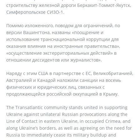
строительству железной дороги Беркакит-Томмот-Якутск,
Симферопольское СИЗО-1.
Помимо изложенного, поводом для ограничений, по
версии Вашингтона, названы «поощрение и
использование транснациональной коррупции для
оказания влияния на иностранные правительства»,
«осуществление экстерриториальных действий» в
отношении диссидентов или журналистов».
Наряду с этим США в партнерстве с ЕС, Великобританией,
Австралией и Канадой наложили санкции на восемь
физических и юридических лиц, связанных с
продолжающейся российской оккупацией в Крыму.
The Transatlantic community stands united in supporting
Ukraine against unilateral Russian provocations along the
Line of Contact in eastern Ukraine, in occupied Crimea, and
along Ukraine’s borders, as well as agreeing on the need for
Russia to immediately cease its military buildup and