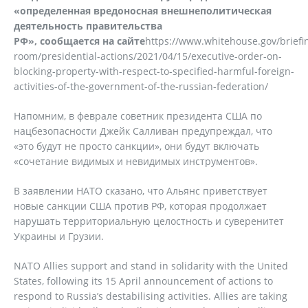
«определенная вредоносная внешнеполитическая
деятельность правительства
РФ», сообщается на сайте
https://www.whitehouse.gov/briefi
room/presidential-actions/2021/04/15/executive-order-on-
blocking-property-with-respect-to-specified-harmful-foreign-
activities-of-the-government-of-the-russian-federation/
Напомним, в феврале советник президента США по
нацбезопасности Джейк Салливан предупреждал, что
«это будут не просто санкции», они будут включать
«сочетание видимых и невидимых инструментов».
В заявлении НАТО сказано, что Альянс приветствует
новые санкции США против РФ, которая продолжает
нарушать территориальную целостность и суверенитет
Украины и Грузии.
NATO Allies support and stand in solidarity with the United
States, following its 15 April announcement of actions to
respond to Russia’s destabilising activities. Allies are taking