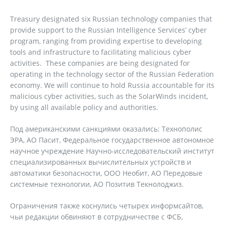
Treasury designated six Russian technology companies that
provide support to the Russian Intelligence Services’ cyber
program, ranging from providing expertise to developing
tools and infrastructure to facilitating malicious cyber
activities. These companies are being designated for
operating in the technology sector of the Russian Federation
economy. We will continue to hold Russia accountable for its
malicious cyber activities, such as the SolarWinds incident,
by using all available policy and authorities.
Под американскими санкциями оказались: Технополис
ЭРА, АО Пасит, Федеральное государственное автономное
научное учреждение Научно-исследовательский институт
специализированных вычислительных устройств и
автоматики безопасности, ООО Необит, АО Передовые
системные технологии, АО Позитив Текнолоджиз.
Ограничения также коснулись четырех информсайтов,
чьи редакции обвиняют в сотрудничестве с ФСБ,