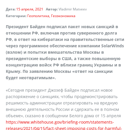
Дата:
15 апреля, 2021
Автор:
Vladimir Matveev
Категории:
Геополитика
Геоэкономика
Президент Байден подписал пакет новых санкций в
отношении РФ, включая против суверенного долга
РФ, в ответ на кибератаки на правительственные сети
через программное обеспечение компании
SolarWinds
(взлом) и попытки вмешательства Москвы в
президентские выборы в США, а также повышенную
концентрацию войск РФ вблизи границ Украины и в
Крыму. По заявлению Москвы «ответ на санкции
будет неотвратимым».
«Сегодня президент Джозеф Байден подписал новое
распоряжение о санкциях, чтобы продемонстрировать
решимость администрации отреагировать на вредную
внешнюю деятельность России и сдержать ее в полном
объеме», сказано в сообщении Белого дома от 15 апреля
https://www.whitehouse.gov/briefing-room/statements-
releases/2021/04/15/fact-sheet-imposing-costs-for-harmful-