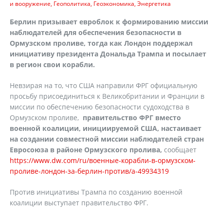
и вооружение
Геополитика
Геоэкономика
Энергетика
Берлин призывает евроблок к формированию миссии
наблюдателей для обеспечения безопасности в
Ормузском проливе, тогда как Лондон поддержал
инициативу президента Дональда Трампа и посылает
в регион свои корабли.
Невзирая на то, что США направили ФРГ официальную
просьбу присоединиться к Великобритании и Франции в
миссии по обеспечению безопасности судоходства в
Ормузском проливе,
правительство ФРГ вместо
военной коалиции, инициируемой США, настаивает
на создании совместной миссии наблюдателей стран
Евросоюза в районе Ормузского пролива,
сообщает
https://www.dw.com/ru/военные-корабли-в-ормузском-
проливе-лондон-за-берлин-против/a-49934319
Против инициативы Трампа по созданию военной
коалиции выступает правительство ФРГ.