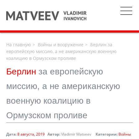
На главную
Войны и вооружение
Берлин за
европейскую миссию, а не американскую военную
коалицию в Ормузском проливе
Берлин
за европейскую
миссию, а не американскую
военную коалицию в
Ормузском проливе
Дата:
8 августа, 2019
Автор:
Vladimir Matveev
Категории:
Войны