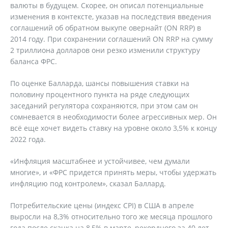
валюты в будущем. Скорее, он описал потенциальные
изменения в контексте, указав на последствия введения
соглашений об обратном выкупе овернайт (ON RRP) в
2014 году. При сохранении соглашений ON RRP на сумму
2 триллиона долларов они резко изменили структуру
баланса ФРС.
По оценке Балларда, шансы повышения ставки на
половину процентного пункта на ряде следующих
заседаний регулятора сохраняются, при этом сам он
сомневается в необходимости более агрессивных мер. Он
всё еще хочет видеть ставку на уровне около 3,5% к концу
2022 года.
«Инфляция масштабнее и устойчивее, чем думали
многие», и «ФРС придется принять меры, чтобы удержать
инфляцию под контролем», сказал Баллард.
Потребительские цены (индекс CPI) в США в апреле
выросли на 8,3% относительно того же месяца прошлого
года после скачка на 8,5% в марте, рекордного за 40 лет.