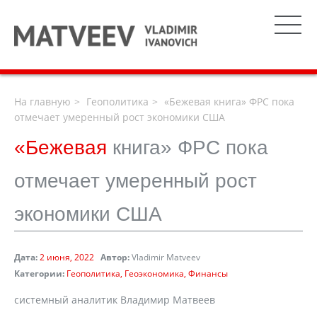
На главную
Геополитика
«Бежевая книга» ФРС пока
отмечает умеренный рост экономики США
«Бежевая
книга» ФРС пока
отмечает умеренный рост
экономики США
Дата:
2 июня, 2022
Автор:
Vladimir Matveev
Категории:
Геополитика
Геоэкономика
Финансы
системный аналитик Владимир Матвеев