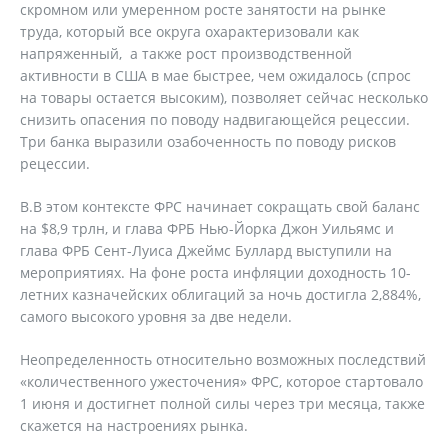
скромном или умеренном росте занятости на рынке
труда, который все округа охарактеризовали как
напряженный, а также рост производственной
активности в США в мае быстрее, чем ожидалось (спрос
на товары остается высоким), позволяет сейчас несколько
снизить опасения по поводу надвигающейся рецессии.
Три банка выразили озабоченность по поводу рисков
рецессии.
В.В этом контексте ФРС начинает сокращать свой баланс
на $8,9 трлн, и глава ФРБ Нью-Йорка Джон Уильямс и
глава ФРБ Сент-Луиса Джеймс Буллард выступили на
мероприятиях. На фоне роста инфляции доходность 10-
летних казначейских облигаций за ночь достигла 2,884%,
самого высокого уровня за две недели.
Неопределенность относительно возможных последствий
«количественного ужесточения» ФРС, которое стартовало
1 июня и достигнет полной силы через три месяца, также
скажется на настроениях рынка.