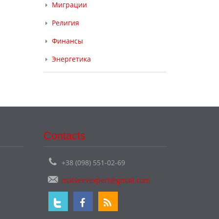
Миграции
Религия
Финансы
Энергетика
Contacts
+38 (098) 551-02-69
matveevexpert@gmail.com