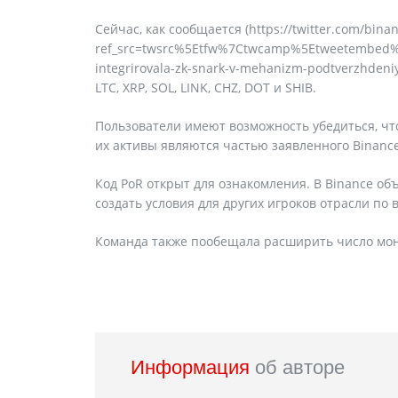
Сейчас, как сообщается (https://twitter.com/bina
ref_src=twsrc%5Etfw%7Ctwcamp%5Etweetembed%
integrirovala-zk-snark-v-mehanizm-podtverzhdeni
LTC, XRP, SOL, LINK, CHZ, DOT и SHIB.
Пользователи имеют возможность убедиться, чт
их активы являются частью заявленного Binance
Код PoR открыт для ознакомления. В Binance 
создать условия для других игроков отрасли по
Команда также пообещала расширить число моне
Информация
об авторе