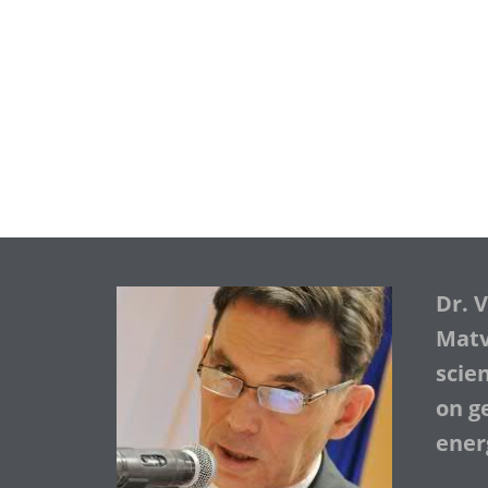
Dr. 
Matve
scie
on ge
ener