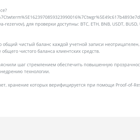
nce?
7Ctwterm%5E1623970859323990016%7Ctwgr%5E49c617b4893e7d7
ya-rezervov), для проверки доступны: BTC, ETH, BNB, USDT, BUSD,
о общий чистый баланс каждой учетной записи неотрицателен, 
 общего чистого баланса клиентских средств.
объяснили шаг стремлением обеспечить повышенную прозрачнос
 внедрению технологии.
т, хранение которых верифицируется при помощи Proof-of-Res