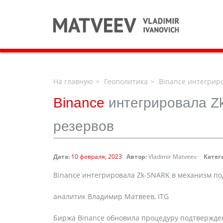
На главную
Геополитика
Binance интегрир
Binance
интегрировала Z
резервов
Дата:
10 февраля, 2023
Автор:
Vladimir Matveev
Катег
Binance интегрировала Zk-SNARK в механизм п
аналитик Владимир Матвеев, ITG
Биржа Binance обновила процедуру подтверждени