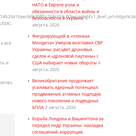
НАТО в Европе роли и
обязанности в области войны и
db25415aec8db30ff5c768c35%7Ctwcon%5Es1_&ref_url=https%3A
безопасности в Украине
5
 USDC,
августа, 2026
Фигурирующий в «пленках
Миндича» Умеров возглавил СВР
а все
Украины: расцвет дроновых
сделок и «дроновой паутины» с
ть и
США набирает новые обороты
4
августа, 2026
Великобритания продолжает
erves.
усиливать ядерный потенциал:
продвижение атомных подлодок
нового поколения и подводных
БПЛА
3 августа, 2026
Борьба Лондона и Вашингтона за
передел недр Украины: накладки
соглашений, коррупция,