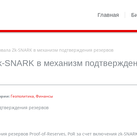
Главная
Б
овала Zk-SNARK в механизм подтверждения резервов
k-SNARK в механизм подтвержде
ории:
Геополитика
Финансы
одтверждения резервов
я резервов Proof-of-Reserves, PoR за счет включения zk-SNARK