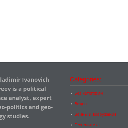
Vladimir Ivanovich
Categories:
ev is a political
Без категории
nce analyst, expert
Видео
o-politics and geo-
Войны и вооружение
gy studies.
Геополитика