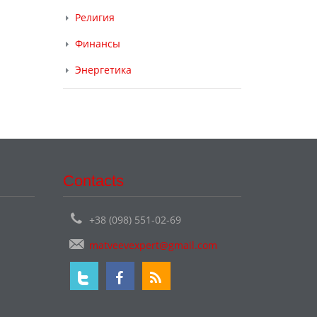
Религия
Финансы
Энергетика
Contacts
+38 (098) 551-02-69
matveevexpert@gmail.com