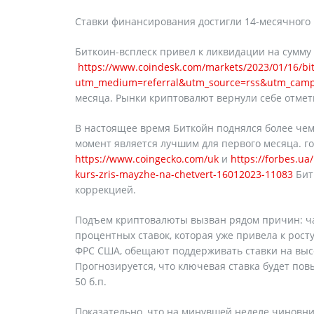
Ставки финансирования достигли 14-месячного 
Биткоин-всплеск привел к ликвидации на сумму
https://www.coindesk.com/markets/2023/01/16/bit
utm_medium=referral&utm_source=rss&utm_camp
месяца. Рынки криптовалют вернули себе отметк
В настоящее время Биткойн поднялся более чем 
момент является лучшим для первого месяца. го
https://www.coingecko.com/uk
и
https://forbes.ua
kurs-zris-mayzhe-na-chetvert-16012023-11083
Бит
коррекцией.
Подъем криптовалюты вызван рядом причин: ча
процентных ставок, которая уже привела к росту
ФРС США, обещают поддерживать ставки на высо
Прогнозируется, что ключевая ставка будет п
50 б.п.
Показательно, что на минувшей неделе чиновни