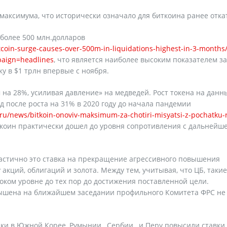
максимума, что исторически означало для биткоина ранее отка
 более 500 млн.долларов
coin-surge-causes-over-500m-in-liquidations-highest-in-3-months/
aign=headlines
, что является наиболее высоким показателем за
у в $1 трлн впервые с ноября.
на 28%, усиливая давление» на медведей. Рост токена на данн
д после роста на 31% в 2020 году до начала пандемии
/ru/news/bitkoin-onoviv-maksimum-za-chotiri-misyatsi-z-pochatku-
коин практически дошел до уровня сопротивления с дальнейш
стично это ставка на прекращение агрессивного повышения
 акций, облигаций и золота. Между тем, учитывая, что ЦБ, такие
ком уровне до тех пор до достижения поставленной цели.
овышена на ближайшем заседании профильного Комитета ФРС не
ки в Южной Корее, Румынии , Сербии , и Перу повысили ставки