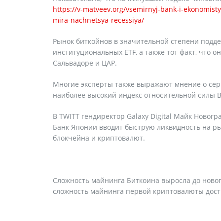
https://v-matveev.org/vsemirnyj-bank-i-ekonomisty
mira-nachnetsya-recessiya/
Рынок биткойнов в значительной степени подд
институциональных ETF, а также тот факт, что о
Сальвадоре и ЦАР.
Многие эксперты также выражают мнение о сер
наиболее высокий индекс относительной силы BT
В TWITT гендиректор Galaxy Digital Майк Новог
Банк Японии вводит быструю ликвидность на ры
блокчейна и криптовалют.
Сложность майнинга Биткоина выросла до новог
сложность майнинга первой криптовалюты дости