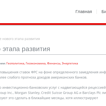
Главная
Б
е нового этапа развития
о этапа развития
рии:
Геополитика
Геоэкономика
Финансы
Энергетика
 повышения ставок ФРС на фоне определенного замедления ин
олее слабого прогноза доходов американских банков.
р инвестиционно-банковских услуг с надвигающейся рецессией
 Inc., Morgan Stanley, Credit Suisse Group AG и Barclays Plc л
ируют это сделать в ближайшие месяцы, хотя иллюстрируют