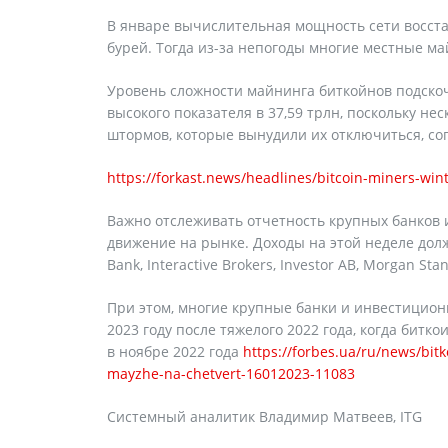
В январе вычислительная мощность сети восста
бурей. Тогда из-за непогоды многие местные м
Уровень сложности майнинга биткойнов подскочи
высокого показателя в 37,59 трлн, поскольку н
штормов, которые вынудили их отключиться, со
https://forkast.news/headlines/bitcoin-miners-winte
Важно отслеживать отчетность крупных банков 
движение на рынке. Доходы на этой неделе должн
Bank, Interactive Brokers, Investor AB, Morgan Stanl
При этом, многие крупные банки и инвестицио
2023 году после тяжелого 2022 года, когда бит
в ноябре 2022 года
https://forbes.ua/ru/news/bit
mayzhe-na-chetvert-16012023-11083
Системный аналитик Владимир Матвеев, ITG