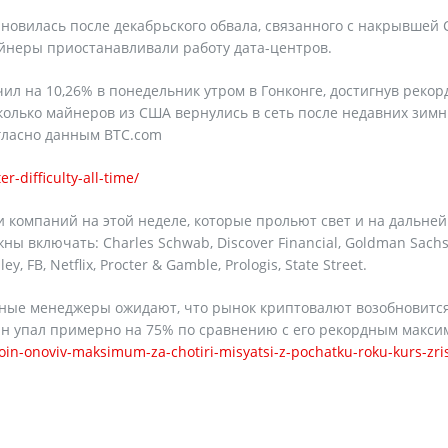
новилась после декабрьского обвала, связанного с накрывшей
айнеры приостанавливали работу дата-центров.
л на 10,26% в понедельник утром в Гонконге, достигнув рекор
есколько майнеров из США вернулись в сеть после недавних зим
гласно данным BTC.com
r-difficulty-all-time/
и компаний на этой неделе, которые прольют свет и на дальне
ы включать: Charles Schwab, Discover Financial, Goldman Sachs
ey, FB, Netflix, Procter & Gamble, Prologis, State Street.
нные менеджеры ожидают, что рынок криптовалют возобновится
коин упал примерно на 75% по сравнению с его рекордным макс
koin-onoviv-maksimum-za-chotiri-misyatsi-z-pochatku-roku-kurs-zri