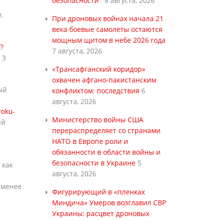
безопасности
8 августа, 2026
т.
При дроновых войнах начала 21
века боевые самолеты остаются
мощным щитом в небе 2026 года
?
7 августа, 2026
 3
«Трансафганский коридор»
охвачен афгано-пакистанским
ый
конфликтом: последствия
6
августа, 2026
roku-
Министерство войны США
ей
перераспределяет со странами
НАТО в Европе роли и
обязанности в области войны и
безопасности в Украине
5
 как
августа, 2026
 менее
Фигурирующий в «пленках
Миндича» Умеров возглавил СВР
Украины: расцвет дроновых