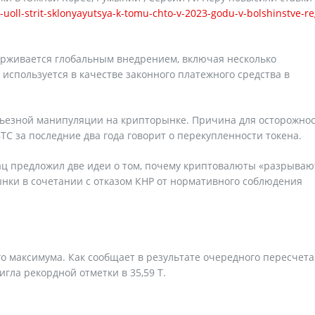
-uoll-strit-sklonyayutsya-k-tomu-chto-v-2023-godu-v-bolshinstve-re
ерживается глобальным внедрением, включая несколько
н используется в качестве законного платежного средства в
ьезной манипуляции на крипторынке. Причина для осторожнос
C за последние два года говорит о перекупленности токена.
рац предложил две идеи о том, почему криптовалюты «разрываю
нки в сочетании с отказом КНР от нормативного соблюдения
о максимума. Как сообщает в результате очередного пересчета
гла рекордной отметки в 35,59 Т.