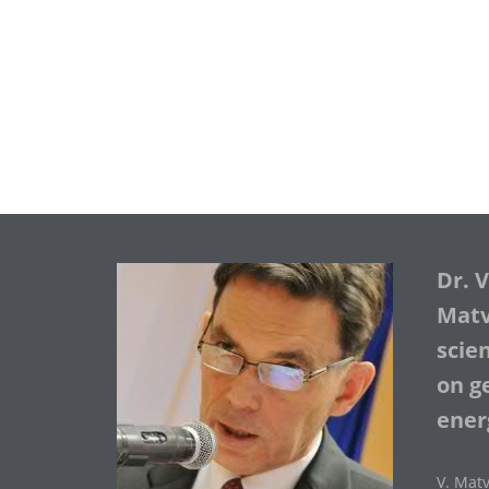
Dr. 
Matve
scie
on ge
ener
V. Matv