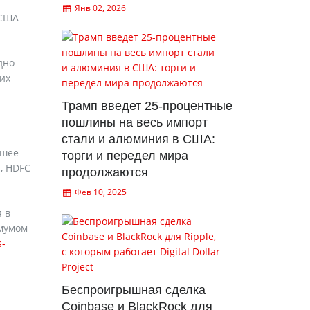
Янв 02, 2026
 США
дно
них
Трамп введет 25-процентные
пошлины на весь импорт
стали и алюминия в США:
йшее
торги и передел мира
, HDFC
продолжаются
Фев 10, 2025
 в
имумом
s-
Беспроигрышная сделка
Coinbase и BlackRock для