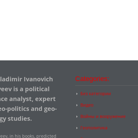
Vladimir Ivanovich
Categories:
ev is a political
Без категории
nce analyst, expert
Видео
o-politics and geo-
Войны и вооружение
gy studies.
Геополитика
eev, in his books, predicted