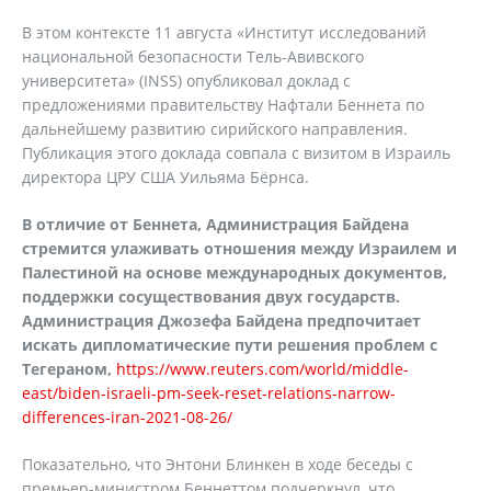
В этом контексте 11 августа «Институт исследований
национальной безопасности Тель-Авивского
университета» (INSS) опубликовал доклад с
предложениями правительству Нафтали Беннета по
дальнейшему развитию сирийского направления.
Публикация этого доклада совпала с визитом в Израиль
директора ЦРУ США Уильяма Бёрнса.
В отличие от Беннета, Администрация Байдена
стремится улаживать отношения между Израилем и
Палестиной на основе международных документов,
поддержки сосуществования двух государств.
Администрация Джозефа Байдена предпочитает
искать дипломатические пути решения проблем с
Тегераном,
https://www.reuters.com/world/middle-
east/biden-israeli-pm-seek-reset-relations-narrow-
differences-iran-2021-08-26/
Показательно, что Энтони Блинкен в ходе беседы с
премьер-министром Беннеттом подчеркнул, что