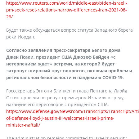
https://www.reuters.com/world/middle-east/biden-israeli-
pm-seek-reset-relations-narrow-differences-iran-2021-08-
26/
Будет также обсуждаться вопрос статуса Западного берега
реки Иордан.
Согласно заявления пресс-секретаря Белого дома
Джен Псаки, президент США Джозеф Байден «с
нетерпением ждет» встречи, на которой будет
затронут широкий круг вопросов, включая проблемы
региональной безопасности и пандемию
COVID
-19.
Госсекретарь Энтони Блинкен и глава Пентагона Ллойд
Остин провели встречу с премьером Израиля в среду,
накануне его переговоров с президентом США,
https://www.defense.gov/Newsroom/Transcripts/Transcript/Arti
of-defense-lloyd-j-austin-iii-welcomes-israeli-prime-
minister-naftali/
The administration remains committed to Israel's security