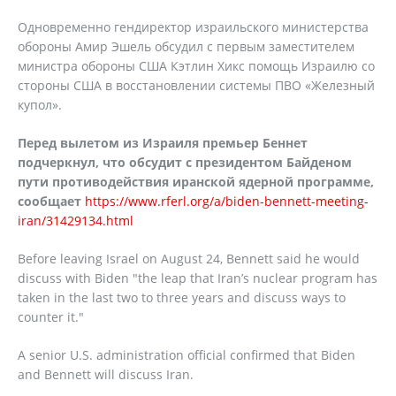
Одновременно гендиректор израильского министерства
обороны Амир Эшель обсудил с первым заместителем
министра обороны США Кэтлин Хикс помощь Израилю со
стороны США в восстановлении системы ПВО «Железный
купол».
Перед вылетом из Израиля премьер Беннет
подчеркнул, что обсудит с президентом Байденом
пути противодействия иранской ядерной программе,
сообщает
https://www.rferl.org/a/biden-bennett-meeting-
iran/31429134.html
Before leaving Israel on August 24, Bennett said he would
discuss with Biden "the leap that Iran’s nuclear program has
taken in the last two to three years and discuss ways to
counter it."
A senior U.S. administration official confirmed that Biden
and Bennett will discuss Iran.