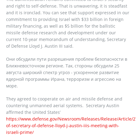
and right to self-defense. That is unwavering, it is steadfast
and it is ironclad. You can see that support expressed in our
commitment to providing Israel with $33 billion in foreign
military financing, as well as $5 billion for the ballistic
missile defense research and development under our
current 10-year memorandum of understanding, Secretary
of Defense Lloyd J. Austin III said.
Они обсудили пути разрешения проблем безопасности в
Ближневосточном регионе. Так, стороны обсудили 25
августа широкий спектр угроз - ускоренное развитие
ядерной программы Ирана, терроризм и агрессию на
море.
They agreed to cooperate on air and missile defense and
countering unmanned aerial systems. Secretary Austin
affirmed the United States’
https://www.defense.gov/Newsroom/Releases/Release/Article/
of-secretary-of-defense-lloyd-j-austin-iiis-meeting-with-
israeli-prime/