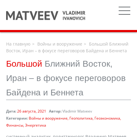
На главную
Войны и вооружение
Большой Ближний
Восток, Иран – в фокусе переговоров Байдена и Беннета
Большой
Ближний Восток,
Иран – в фокусе переговоров
Байдена и Беннета
Дата:
26 августа, 2021
Автор:
Vladimir Matveev
Категории:
Войны и вооружение
Геополитика
Геоэкономика
Финансы
Энергетика
системный аналитик, политтехнолог Владимир Матвеев