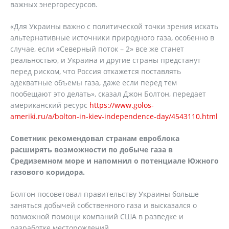
важных энергоресурсов.
«Для Украины важно с политической точки зрения искать
альтернативные источники природного газа, особенно в
случае, если «Северный поток – 2» все же станет
реальностью, и Украина и другие страны предстанут
перед риском, что Россия откажется поставлять
адекватные объемы газа, даже если перед тем
пообещают это делать», сказал Джон Болтон, передает
американский ресурс
https://www.golos-
ameriki.ru/a/bolton-in-kiev-independence-day/4543110.html
Советник рекомендовал странам евроблока
расширять возможности по добыче газа в
Средиземном море и напомнил о потенциале Южного
газового коридора.
Болтон посоветовал правительству Украины больше
заняться добычей собственного газа и высказался о
возможной помощи компаний США в разведке и
разработке месторождений.