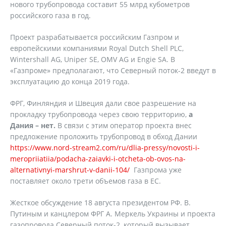
нового трубопровода составит 55 млрд кубометров
российского газа в год.
Проект разрабатывается российским Газпром и
европейскими компаниями Royal Dutch Shell PLC,
Wintershall AG, Uniper SE, OMV AG и Engie SA. В
«Газпроме» предполагают, что Северный поток-2 введут в
эксплуатацию до конца 2019 года.
ФРГ, Финляндия и Швеция дали свое разрешение на
прокладку трубопровода через свою территорию,
а
Дания – нет.
В связи с этим оператор проекта внес
предложение проложить трубопровод в обход Дании
https://www.nord-stream2.com/ru/dlia-pressy/novosti-i-
meropriiatiia/podacha-zaiavki-i-otcheta-ob-ovos-na-
alternativnyi-marshrut-v-danii-104/
Газпрома уже
поставляет около трети объемов газа в ЕС.
Жесткое обсуждение 18 августа президентом РФ. В.
Путиным и канцлером ФРГ А. Меркель Украины и проекта
газопровода Северный поток-2, который вызывает