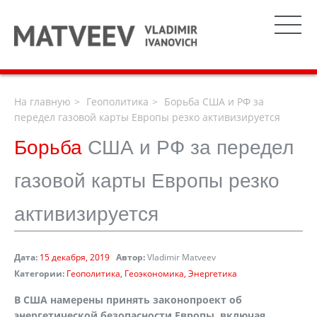
На главную
Геополитика
Борьба США и РФ за
передел газовой карты Европы резко активизируется
Борьба
США и РФ за передел
газовой карты Европы резко
активизируется
Дата:
15 декабря, 2019
Автор:
Vladimir Matveev
Категории:
Геополитика
Геоэкономика
Энергетика
В США намерены принять законопроект об
энергетической безопасности Европы, включая