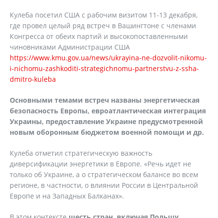
Кулеба посетил США с рабочим визитом 11-13 декабря,
где провел целый ряд встреч в Вашингтоне с членами
Конгресса от обеих партий и высокопоставленными
чиновниками Администрации США
https://www.kmu.gov.ua/news/ukrayina-ne-dozvolit-nikomu-
i-nichomu-zashkoditi-strategichnomu-partnerstvu-z-ssha-
dmitro-kuleba
Основными темами встреч названы энергетическая
безопасность Европы, евроатлантическая интеграция
Украины, предоставление Украине предусмотренной
новым оборонным бюджетом военной помощи и др.
Кулеба отметил стратегическую важность
диверсификации энергетики в Европе. «Речь идет не
только об Украине, а о стратегическом балансе во всем
регионе, в частности, о влиянии России в Центральной
Европе и на Западных Балканах».
В этом контексте
шесть стран, включая Польшу,