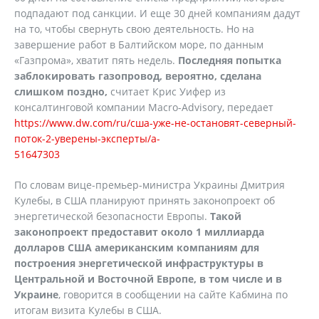
подпадают под санкции. И еще 30 дней компаниям дадут
на то, чтобы свернуть свою деятельность. Но на
завершение работ в Балтийском море, по данным
«Газпрома», хватит пять недель.
Последняя попытка
заблокировать газопровод, вероятно, сделана
слишком поздно,
считает Крис Уифер из
консалтинговой компании Macro-Advisory, передает
https://www.dw.com/ru/сша-уже-не-остановят-северный-
поток-2-уверены-эксперты/a-
51647303
По словам вице-премьер-министра Украины Дмитрия
Кулебы, в США планируют принять законопроект об
энергетической безопасности Европы.
Такой
законопроект предоставит около 1 миллиарда
долларов США американским компаниям для
построения энергетической инфраструктуры в
Центральной и Восточной Европе, в том числе и в
Украине
, говорится в сообщении на сайте Кабмина по
итогам визита Кулебы в США.