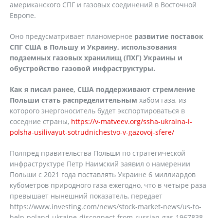
американского СПГ и газовых соединений в Восточной
Европе.
Оно предусматривает планомерное
развитие поставок
СПГ США в Польшу и Украину, использования
подземных газовых хранилищ (ПХГ) Украины и
обустройство газовой инфраструктуры.
Как я писал ранее, США поддерживают стремление
Польши стать распределительным
хабом газа, из
которого энергоноситель будет экспортироваться в
соседние страны,
https://v-matveev.org/ssha-ukraina-i-
polsha-usilivayut-sotrudnichestvo-v-gazovoj-sfere/
Полпред правительства Польши по стратегической
инфраструктуре Петр Наимский заявил о намерении
Польши с 2021 года поставлять Украине 6 миллиардов
кубометров природного газа ежегодно, что в четыре раза
превышает нынешний показатель, передает
https://www.investing.com/news/stock-market-news/us-to-
help-poland-ukraine-disconnect-from-russian-gas-1967838