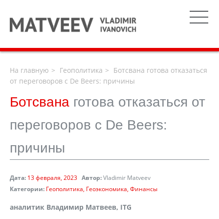
На главную
Геополитика
Ботсвана готова отказаться
от переговоров c De Beers: причины
Ботсвана
готова отказаться от
переговоров c De Beers:
причины
Дата:
13 февраля, 2023
Автор:
Vladimir Matveev
Категории:
Геополитика
Геоэкономика
Финансы
аналитик Владимир Матвеев,
ITG