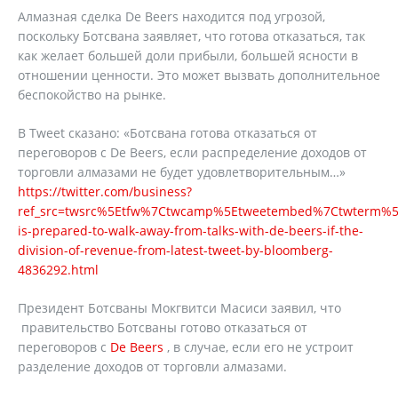
Алмазная сделка De Beers находится под угрозой,
поскольку Ботсвана заявляет, что готова отказаться, так
как желает большей доли прибыли, большей ясности в
отношении ценности. Это может вызвать дополнительное
беспокойство на рынке.
В Tweet сказано: «Ботсвана готова отказаться от
переговоров с De Beers, если распределение доходов от
торговли алмазами не будет удовлетворительным…»
https://twitter.com/business?
ref_src=twsrc%5Etfw%7Ctwcamp%5Etweetembed%7Ctwterm%5E
is-prepared-to-walk-away-from-talks-with-de-beers-if-the-
division-of-revenue-from-latest-tweet-by-bloomberg-
4836292.html
Президент Ботсваны Мокгвитси Масиси заявил, что
правительство Ботсваны готово отказаться от
переговоров с
De Beers
, в случае, если его не устроит
разделение доходов от торговли алмазами.