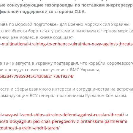
ые конкурирующие газопроводы по поставкам энергоресур
офильной поддержкой со стороны США.
ва по морской подготовке» для Военно-морских сил Украины,
способности бороться с угрозами и вызовами в Черном море (
ании Бен Уоллес, в Киеве сообщает
ultinational-training-to-enhance-ukrainian-navy-against-threats
18-19 августа в Украину подтвердил, что корабли Королевског
они проведут совместные учения с ВМС Украины,
.268284779859045/3430682173619274/
ости и сферы взаимного интереса и сотрудничества на встреча
командующим ВСУ генерал-полковником Русланом Хомчаком,
l-navy-will-send-ships-ukraine-defend-against-russian-threat/
и
sti-dosyagnuti-pid-chas-peregovoriv-z-britanskimi-partnerami-
atnosti-ukraini-andrij-taran/