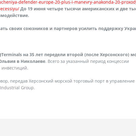
ucheniya-defender-europe-20-plus-i-manevry-anakonda-20-proxody
ecessiyu/
До 19 июня четыре тысячи американских и две ты
имодействие.
ать своих союзников и партнеров усилить поддержку Укра
erminals на 35 лет передели второй (после Херсонского) м
Ольвия в Николаеве
. Всего за указанный период концессии
н инвестиций.
ор, передав Херсонский морской торговый порт в управление 
Industrial Group.