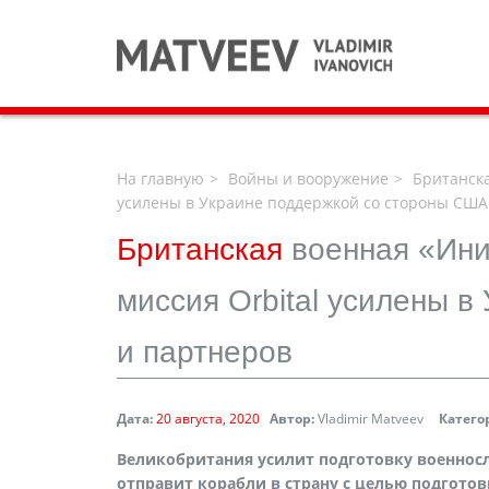
На главную
Войны и вооружение
Британска
усилены в Украине поддержкой со стороны США
Британская
военная «Ини
миссия Orbital усилены 
и партнеров
Дата:
20 августа, 2020
Автор:
Vladimir Matveev
Катего
Великобритания усилит подготовку военнос
отправит корабли в страну с целью подгото