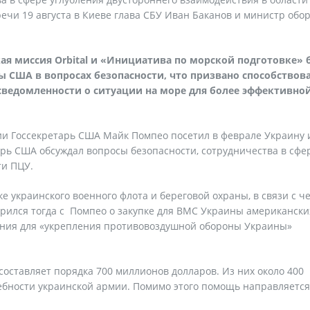
ечи 19 августа в Киеве глава СБУ Иван Баканов и министр обо
кая миссия Orbital и «Инициатива по морской подготовке» 
 США в вопросах безопасности, что призвано способствов
ведомленности о ситуации на море для более эффективно
ии Госсекретарь США Майк Помпео посетил в феврале Украину 
арь США обсуждал вопросы безопасности, сотрудничества в сфе
ти ПЦУ.
 украинского военного флота и береговой охраны, в связи с че
рился тогда с Помпео о закупке для ВМС Украины американски
ужения для «укрепления противовоздушной обороны Украины»
оставляет порядка 700 миллионов долларов. Из них около 400
ебности украинской армии. Помимо этого помощь направляетс