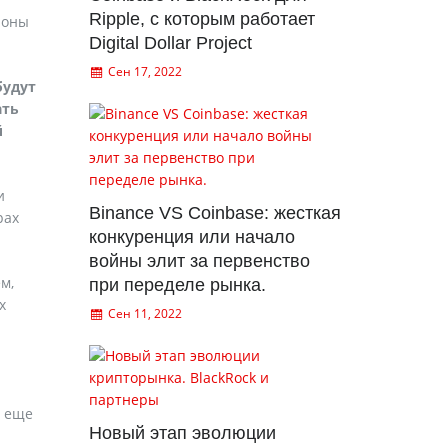
Ripple, с которым работает
роны
Digital Dollar Project
Сен 17, 2022
будут
ать
й
и
Binance VS Coinbase: жесткая
рах
конкуренция или начало
войны элит за первенство
м,
при переделе рынка.
х
Сен 11, 2022
я еще
Новый этап эволюции