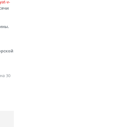
at-v-
сячи
ины.
орской
на 30