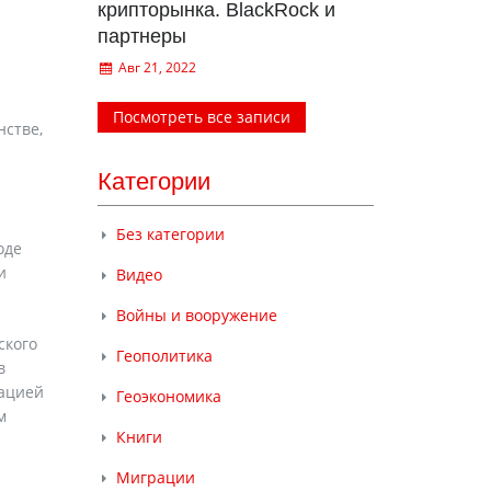
крипторынка. BlackRock и
партнеры
Авг 21, 2022
Посмотреть все записи
стве,
Категории
Без категории
оде
и
Видео
Войны и вооружение
ского
Геополитика
в
мацией
Геоэкономика
м
Книги
Миграции