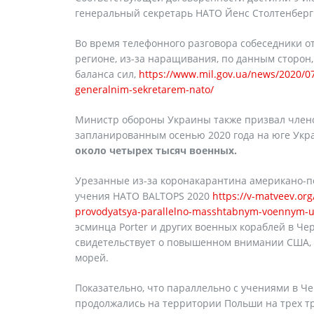
генеральный секретарь НАТО Йенс Столтенберг
Во время телефонного разговора собеседники о
регионе, из-за наращивания, по данным сторон,
баланса сил,
https://www.mil.gov.ua/news/2020/07
generalnim-sekretarem-nato/
Министр обороны Украины также призвал член
запланированным осенью 2020 года на юге Ук
около четырех тысяч военных.
Урезанные из-за коронакарантина американо-по
учения НАТО BALTOPS 2020
https://v-matveev.or
provodyatsya-parallelno-masshtabnym-voennym-u
эсминца Porter и других военных кораблей в Ч
свидетельствует о повышенном внимании США, 
морей.
Показательно, что параллельно с учениями в 
продолжались на территории Польши на трех тр