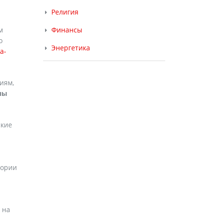
Религия
м
Финансы
ю
Энергетика
a-
иям,
ны
ские
тории
 на