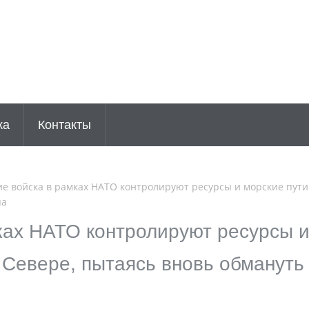
ка
Контакты
е войска в рамках НАТО контролируют ресурсы и морские пути
па
ках НАТО контролируют ресурсы 
 Севере, пытаясь вновь обмануть