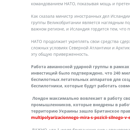
командованием НАТО, показывая мощь и претенз
Как сказала министр иностранных дел Исландии
группы Великобритании является наглядным по
важном регионе, и Исландия гордится тем, что п
НАТО продолжает укреплять свои средства сдер
сложных условиях Северной Атлантики и Арктик
эту общую приверженность.
Работа авианосной ударной группы в рамках 
инвестиций было подтверждено, что 240 мил
беспилотных летательных аппаратов для соз
беспилотники, которые будут работать совме
Лондон максимально вовлекает в работу св
промышленников, которые внедрены в работу
территорию Украины зашло Британское пра
multipolyarizacionnogo-mira-s-pozicii-silnogo-v-ep
ВАЖНО, что 1 июля британские силы спецопер