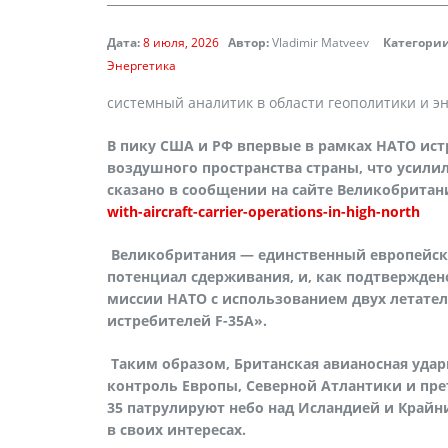
Дата:
8 июля, 2026
Автор:
Vladimir Matveev
Категории
Энергетика
cистемный аналитик в области геополитики и э
В пику США и РФ впервые в рамках НАТО ист
воздушного пространства страны, что усили
сказано в сообщении на сайте Великобрита
with-aircraft-carrier-operations-in-high-north
Великобритания — единственный европейск
потенциал сдерживания, и, как подтвержден
миссии НАТО с использованием двух летате
истребителей F-35A».
Таким образом, Британская авианосная ударн
контроль Европы, Северной Атлантики и пре
35 патрулируют небо над Исландией и Крайни
в своих интересах.