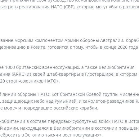
ыстрого реагирования НАТО (СБР), которые могут «быть развер
ование морским компонентом Армии обороны Австралии. Кораб
рнизацию в Розите, готовится к тому, чтобы в конце 2026 года
е 1000 британских военнослужащих, а также Великобритания
ания (ARRC) из своей штаб-квартиры в Глостершире, в котором
 20 стран-союзников НАТО».
й линии обороны НАТО: «от британской боевой группы числен
n, защищающих небо над Румынией, и самолетов-разведчиков R
кое море» и повредившие российские корабли.
икобритании в составе передовых сухопутных войск НАТО в Эст
кой армии, находящаяся в Великобритании в состоянии повыше
ребросить в Эстонию тысячи военнослужащих».