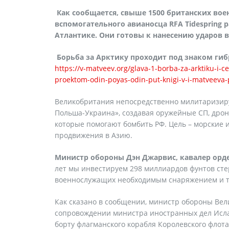
Как сообщается, свыше 1500 британских вое
вспомогательного авианосца RFA Tidespring 
Атлантике. Они готовы к нанесению ударов 
Борьба за Арктику проходит под знаком гиб
https://v-matveev.org/glava-1-borba-za-arktiku-i-
proektom-odin-poyas-odin-put-knigi-v-i-matveeva-
Великобритания непосредственно милитаризиру
Польша-Украина», создавая оружейные СП, дроно
которые помогают бомбить РФ. Цель – морские 
продвижения в Азию.
Министр обороны Дэн Джарвис, кавалер орде
лет мы инвестируем 298 миллиардов фунтов сте
военнослужащих необходимым снаряжением и т
Как сказано в сообщении, министр обороны Вел
сопровождении министра иностранных дел Исла
борту флагманского корабля Королевского флота