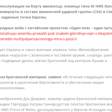
ннослужащих на борту авианосца, эсминца типа 45 HMS Dun
развернуты в составе авианосной ударной группы (CSG) в С
в заданные точки Европы.
ридных войн с китайским проектом «Один пояс – один пут
centralnuyu-ameriku-proxodit-pod-znakom-gibridnyx-vojn-s-kitajski
peredel-multipolyarizacionnogo-mira-s-pozici/
ет Украину и через военные альянсы типа «Великобритания-
вые «карусели с Зеленским и поставляя оружие, снаряды, раке
и подводные дроны, взятие Британией под контроль Крыма и
на Британской империи, заявил: «
В течение следующих чет
рлингов в укрепление боеготовности и обеспечение наших
ехнологиями».
икобритании Дэн Джарвис, кавалер ордена Британской империи
ндии Торгердур Катрин Гуннарсдоттир посетил британские во
 HMS Prince of Wales, дислоцированного у берегов Исландии по