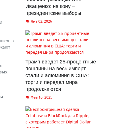
Иващенко: на кону –
президентские выборы
Янв 02, 2026
ки
ников в
ажают
Трамп введет 25-процентные
х
пошлины на весь импорт
овых
стали и алюминия в США:
торги и передел мира
продолжаются
 и
Фев 10, 2025
в