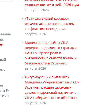
мощным щитом в небе 2026 года
7 августа, 2026
«Трансафганский коридор»
охвачен афгано-пакистанским
конфликтом: последствия
6
августа, 2026
ование
м,
Министерство войны США
o-
перераспределяет со странами
НАТО в Европе роли и
обязанности в области войны и
рный
безопасности в Украине
5
й
августа, 2026
ких
Фигурирующий в «пленках
Миндича» Умеров возглавил СВР
ла
Украины: расцвет дроновых
ли F-
сделок и «дроновой паутины» с
егион
США набирает новые обороты
4
августа, 2026