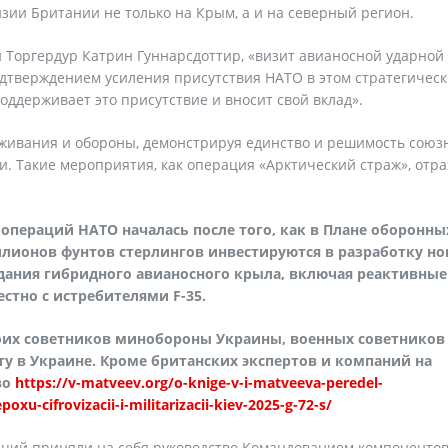
ии Британии не только на Крым, а и на северный регион.
 Торгердур Катрин Гуннарсдоттир, «визит авианосной ударной
дтверждением усиления присутствия НАТО в этом стратегичес
оддерживает это присутствие и вносит свой вклад».
живания и обороны, демонстрируя единство и решимость союз
и. Такие мероприятия, как операция «Арктический страж», отр
операций НАТО началась после того, как в Плане оборонны
лионов фунтов стерлингов инвестируются в разработку н
дания гибридного авианосного крыла, включая реактивные
стно с истребителями F-35.
оих советников минобороны Украины, военных советников
 в Украине. Кроме британских экспертов и компаний на
во
https://v-matveev.org/o-knige-v-i-matveeva-peredel-
oxu-cifrovizacii-i-militarizacii-kiev-2025-g-72-s/
аций приняли на себя руководство Командованием компоненто