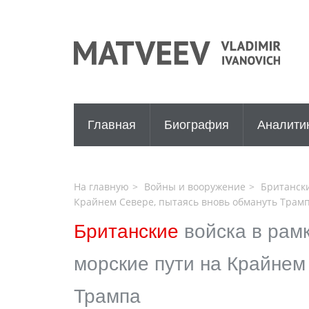
Главная
Биография
Аналити
На главную
Войны и вооружение
Британски
Крайнем Севере, пытаясь вновь обмануть Трам
Британские
войска в рам
морские пути на Крайнем
Трампа