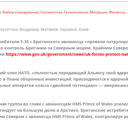
:
Войны и вооружение
Геополитика
Геоэкономика
Миграции
Финансы
нергетики Владимир Матвеев. Украина, Киев
ребители F-35 с британского авианосца «провели патрулир
ло контроль Британии за Северным морем, Крайним Северо
нии
https://www.gov.uk/government/news/uk-forces-protect-nat
ий член НАТО, «полностью передающий Альянсу свой яде
о в Плане оборонных инвестиций, присоединится к ядерно
льных аппаратов класса «двойной потенциал» — американс
ая группа во главе с авианосцем HMS Prince of Wales усили
тендует на большую долю в Арктике. Британские истребите
м Севером с авианосца HMS Prince of Wales, контролируя р