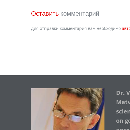
Оставить
комментарий
Для отправки комментария вам необходимо
авт
Dr. 
Matve
scie
on ge
ener