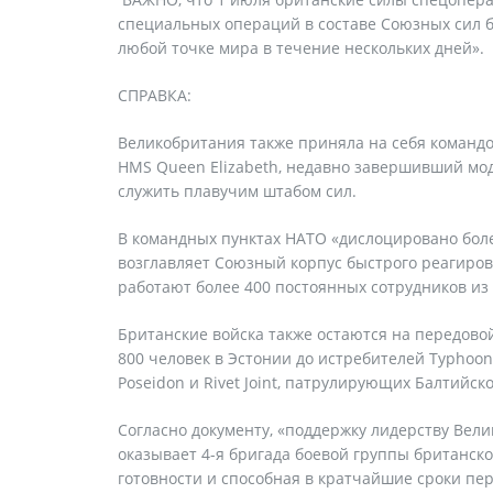
специальных операций в составе Союзных сил б
любой точке мира в течение нескольких дней».
СПРАВКА:
Великобритания также приняла на себя команд
HMS Queen Elizabeth, недавно завершивший моде
служить плавучим штабом сил.
В командных пунктах НАТО «дислоцировано боле
возглавляет Союзный корпус быстрого реагиров
работают более 400 постоянных сотрудников из
Британские войска также остаются на передово
800 человек в Эстонии до истребителей Typhoo
Poseidon и Rivet Joint, патрулирующих Балтийс
Согласно документу, «поддержку лидерству Вел
оказывает 4-я бригада боевой группы британс
готовности и способная в кратчайшие сроки пе