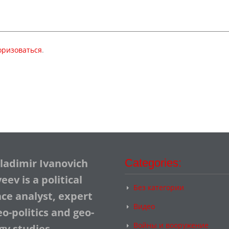
оризоваться
.
Vladimir Ivanovich
Categories:
ev is a political
Без категории
nce analyst, expert
Видео
o-politics and geo-
Войны и вооружение
gy studies.