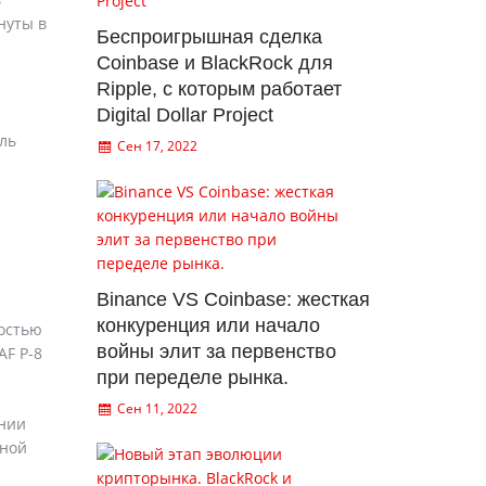
нуты в
Беспроигрышная сделка
Coinbase и BlackRock для
Ripple, с которым работает
Digital Dollar Project
ль
Сен 17, 2022
Binance VS Coinbase: жесткая
конкуренция или начало
ностью
войны элит за первенство
AF P-8
при переделе рынка.
Сен 11, 2022
онии
нной