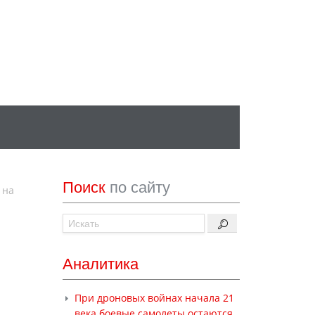
Поиск
по сайту
 на
и
Аналитика
При дроновых войнах начала 21
века боевые самолеты остаются