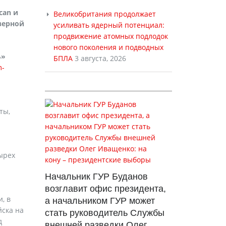
can и
Великобритания продолжает
еверной
усиливать ядерный потенциал:
продвижение атомных подлодок
нового поколения и подводных
ь»
БПЛА
3 августа, 2026
m-
ты,
ырех
Начальник ГУР Буданов
возглавит офис президента,
, в
а начальником ГУР может
йска на
стать руководитель Службы
д
внешней разведки Олег