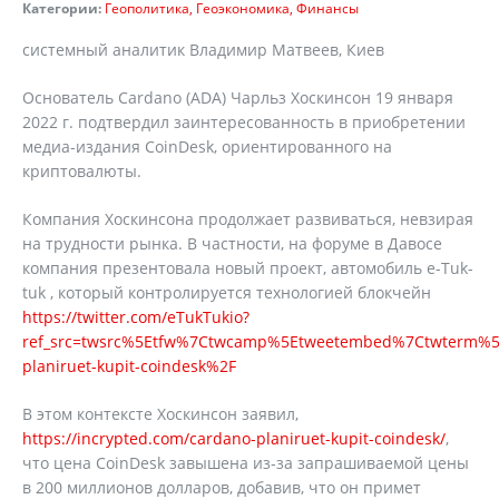
Категории:
Геополитика
Геоэкономика
Финансы
системный аналитик Владимир Матвеев, Киев
Основатель Cardano (ADA) Чарльз Хоскинсон 19 января
2022 г. подтвердил заинтересованность в приобретении
медиа-издания CoinDesk, ориентированного на
криптовалюты.
Компания Хоскинсона продолжает развиваться, невзирая
на трудности рынка. В частности, на форуме в Давосе
компания презентовала новый проект, автомобиль e-Tuk-
tuk , который контролируется технологией блокчейн
https://twitter.com/eTukTukio?
ref_src=twsrc%5Etfw%7Ctwcamp%5Etweetembed%7Ctwterm%5
planiruet-kupit-coindesk%2F
В этом контексте Хоскинсон заявил,
https://incrypted.com/cardano-planiruet-kupit-coindesk/
,
что цена CoinDesk завышена из-за запрашиваемой цены
в 200 миллионов долларов, добавив, что он примет