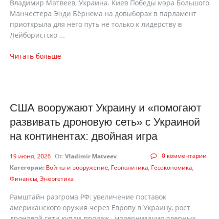
Владимир Матвеев, Украина. Киев Победы мэра Большого
Манчестера Энди Бёрнема на довыборах в парламент
приоткрыла для него путь не только к лидерству в
Лейбористско ...
Читать больше
США вооружают Украину и «помогают
развивать дроновую сеть» с Украиной
на континентах: двойная игра
0 комментарии
19 июня, 2026
От:
Vladimir Matveev
Категории:
Войны и вооружение
Геополитика
Геоэкономика
Финансы
Энергетика
Рамштайн разгрома РФ: увеличение поставок
американского оружия через Европу в Украину, рост
дроновой сети купли-продаж, модернизация ядерных