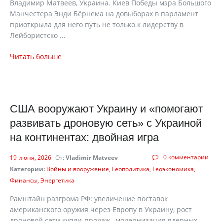
Владимир Матвеев, Украина. Киев Победы мэра Большого
Манчестера Энди Бёрнема на довыборах в парламент
приоткрыла для него путь не только к лидерству в
Лейбористско ...
Читать больше
США вооружают Украину и «помогают
развивать дроновую сеть» с Украиной
на континентах: двойная игра
0 комментарии
19 июня, 2026
От:
Vladimir Matveev
Категории:
Войны и вооружение
Геополитика
Геоэкономика
Финансы
Энергетика
Рамштайн разгрома РФ: увеличение поставок
американского оружия через Европу в Украину, рост
дроновой сети купли-продаж, модернизация ядерных