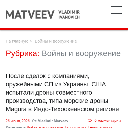
На главную
Войны и вооружение
Рубрика:
Войны и вооружение
После сделок с компаниями,
оружейными СП из Украины, США
испытали дроны совместного
производства, типа морские дроны
Magura в Индо-Тихоокеанском регионе
0 комментарии
26 июня, 2026
От:
Vladimir Matveev
Категории:
Войны и вооружение
Геополитика
Геоэкономика