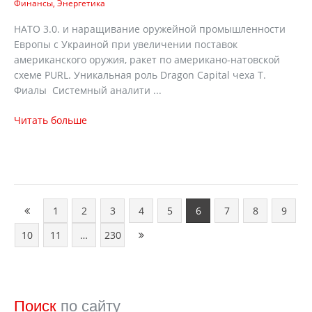
Финансы
Энергетика
НАТО 3.0. и наращивание оружейной промышленности
Европы с Украиной при увеличении поставок
американского оружия, ракет по американо-натовской
схеме PURL. Уникальная роль Dragon Capital чеха Т.
Фиалы Системный аналити ...
Читать больше
1
2
3
4
5
6
7
8
9
10
11
…
230
Поиск
по сайту