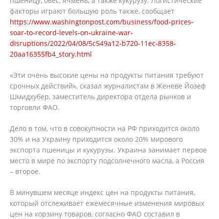
пшеницу, овес, ячмень, а также кукурузу. Логистические
факторы играют большую роль также, сообщает
https://www.washingtonpost.com/business/food-prices-
soar-to-record-levels-on-ukraine-war-
disruptions/2022/04/08/5c549a12-b720-11ec-8358-
20aa16355fb4_story.html
«Эти очень высокие цены на продукты питания требуют
срочных действий», сказал журналистам в Женеве Йозеф
Шмидхубер, заместитель директора отдела рынков и
торговли ФАО.
Дело в том, что в совокупности на РФ приходится около
30% и на Украину приходится около 20% мирового
экспорта пшеницы и кукурузы. Украина занимает первое
место в мире по экспорту подсолнечного масла, а Россия
– второе.
В минувшем месяце индекс цен на продукты питания,
который отслеживает ежемесячные изменения мировых
цен на корзину товаров, согласно ФАО составил в