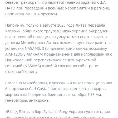
севера Трехморья, что является главной задачей США,
НАТО при проведении военных мероприятий в регионе,
напичканном США оружием.
Напомним, только в августе 2023 года Литва передала
члену «Люблинского треугольника» Украине очередной
пакет военной помощи на сумму 41 млн евро, согласно
данным Минобороны Литвы, включая пусковые ракетные
установки NASAMS. Это чрезвычайно важно, поскольку
AIM-120C-8 AMRAAM предназначена для использования с
Национальной перспективной зенитно-ракетной
системой (NASAMS) в любой союзнической стране,
включая Украину.
Согласно Минобороны, в указанный пакет помощи вошли
боеприпасы Carl Gustaf, винтовки, комплекты радаров
морского наблюдения, боеприпасы калибра 5,56 мм,
генераторы, антидроны.
«Вклад Литвы в борьбу за свободу Украины уже составил
миллионы боеприпасов и тысячи единиц оружия, а в