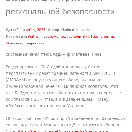
региональной безопасности
Дата:
24 октября, 2023
Автор:
Vladimir Matveev
Категории:
Войны и вооружение
Геополитика
Геоэкономика
Финансы
Энергетика
системный аналитик Владимир Матвеев, Киев
Госдепартамент США одобрил продажу Литве
перспективных ракет средней дальности AIM-120C-8
(AMRAAM) и сопутствующего оборудования по
ориентировочной цене 100 миллионов долларов. Этот
шаг Байдена может способствовать не только передаче
комплексов ПВО Литве, а и в дальнейшем – члену
«Люблинского треугольника» Украине.
Об этом сообщило 23 октября Управление по оборонному
сотрудничеству и безопасности Департамента обороны
США
https://www.dsca.mil/press-media/major-arms-