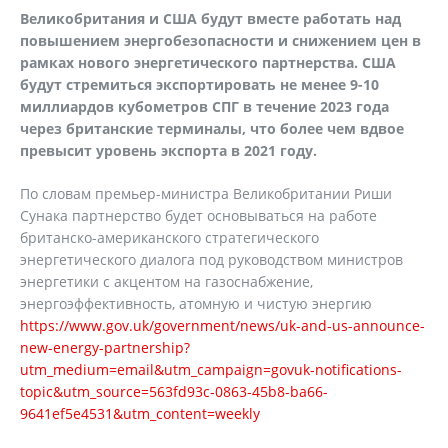
Великобритания и США будут вместе работать над
повышением энергобезопасности и снижением цен в
рамках нового энергетического партнерства. США
будут стремиться экспортировать не менее 9-10
миллиардов кубометров СПГ в течение 2023 года
через британские терминалы, что более чем вдвое
превысит уровень экспорта в 2021 году.
По словам премьер-министра Великобритании Риши
Сунака партнерство будет основываться на работе
британско-американского стратегического
энергетического диалога под руководством министров
энергетики с акцентом на газоснабжение,
энергоэффективность, атомную и чистую энергию
https://www.gov.uk/government/news/uk-and-us-announce-
new-energy-partnership?
utm_medium=email&utm_campaign=govuk-notifications-
topic&utm_source=563fd93c-0863-45b8-ba66-
9641ef5e4531&utm_content=weekly