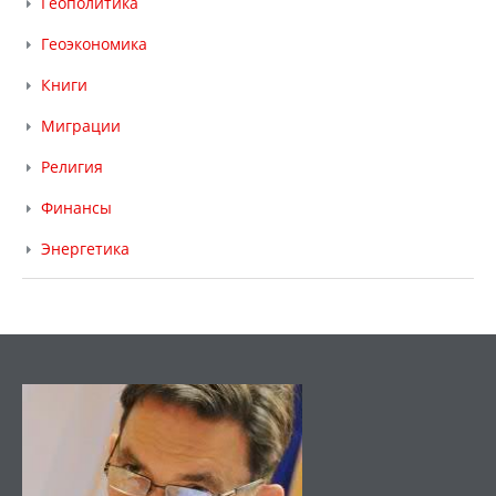
Геополитика
Геоэкономика
Книги
Миграции
Религия
Финансы
Энергетика