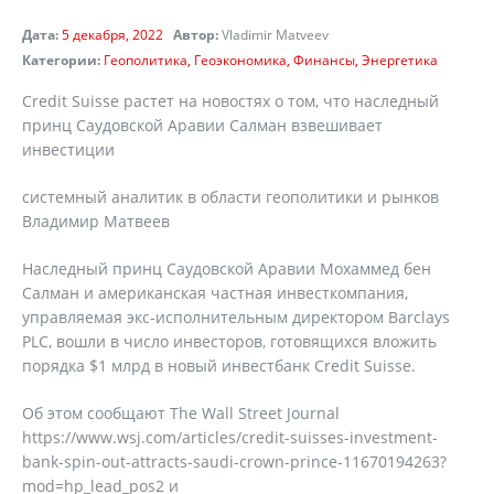
Дата:
5 декабря, 2022
Автор:
Vladimir Matveev
Категории:
Геополитика
Геоэкономика
Финансы
Энергетика
Credit Suisse растет на новостях о том, что наследный
принц Саудовской Аравии Салман взвешивает
инвестиции
системный аналитик в области геополитики и рынков
Владимир Матвеев
Наследный принц Саудовской Аравии Мохаммед бен
Салман и американская частная инвесткомпания,
управляемая экс-исполнительным директором Barclays
PLC, вошли в число инвесторов, готовящихся вложить
порядка $1 млрд в новый инвестбанк Credit Suisse.
Об этом сообщают The Wall Street Journal
https://www.wsj.com/articles/credit-suisses-investment-
bank-spin-out-attracts-saudi-crown-prince-11670194263?
mod=hp_lead_pos2 и