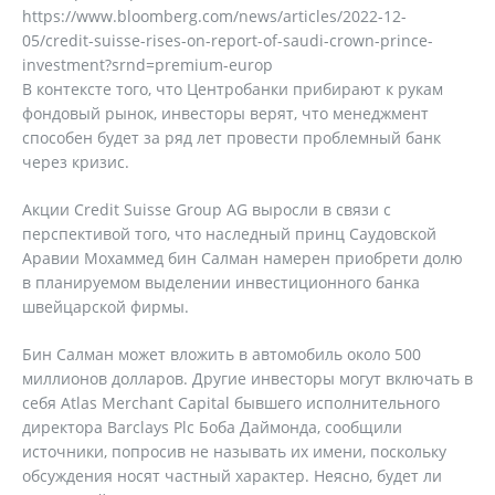
https://www.bloomberg.com/news/articles/2022-12-
05/credit-suisse-rises-on-report-of-saudi-crown-prince-
investment?srnd=premium-europ
В контексте того, что Центробанки прибирают к рукам
фондовый рынок, инвесторы верят, что менеджмент
способен будет за ряд лет провести проблемный банк
через кризис.
Акции Credit Suisse Group AG выросли в связи с
перспективой того, что наследный принц Саудовской
Аравии Мохаммед бин Салман намерен приобрети долю
в планируемом выделении инвестиционного банка
швейцарской фирмы.
Бин Салман может вложить в автомобиль около 500
миллионов долларов. Другие инвесторы могут включать в
себя Atlas Merchant Capital бывшего исполнительного
директора Barclays Plc Боба Даймонда, сообщили
источники, попросив не называть их имени, поскольку
обсуждения носят частный характер. Неясно, будет ли