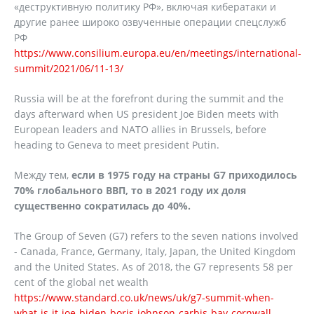
«деструктивную политику РФ», включая кибератаки и
другие ранее широко озвученные операции спецслужб
РФ
https://www.consilium.europa.eu/en/meetings/international-
summit/2021/06/11-13/
Russia will be at the forefront during the summit and the
days afterward when US president Joe Biden meets with
European leaders and NATO allies in Brussels, before
heading to Geneva to meet president Putin.
Между тем,
если в 1975 году на страны G7 приходилось
70% глобального ВВП, то в 2021 году их доля
существенно сократилась до 40%.
The Group of Seven (G7) refers to the seven nations involved
- Canada, France, Germany, Italy, Japan, the United Kingdom
and the United States. As of 2018, the G7 represents 58 per
cent of the global net wealth
https://www.standard.co.uk/news/uk/g7-summit-when-
what-is-it-joe-biden-boris-johnson-carbis-bay-cornwall-