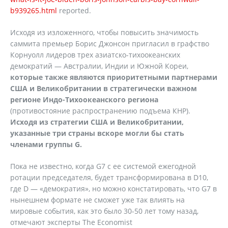
b939265.html
reported.
Исходя из изложенного, чтобы повысить значимость
саммита премьер Борис Джонсон пригласил в графство
Корнуолл лидеров трех азиатско-тихоокеанских
демократий — Австралии, Индии и Южной Кореи,
которые также являются приоритетными партнерами
США и Великобритании в стратегически важном
регионе Индо-Тихоокеанского региона
(противостояние распространению подъема КНР).
Исходя из стратегии США и Великобритании,
указанные три страны вскоре могли бы стать
членами группы
G
.
Пока не известно, когда G7 с ее системой ежегодной
ротации председателя, будет трансформирована в D10,
где D — «демократия», но можно констатировать, что G7 в
нынешнем формате не сможет уже так влиять на
мировые события, как это было 30-50 лет тому назад,
отмечают эксперты The Economist