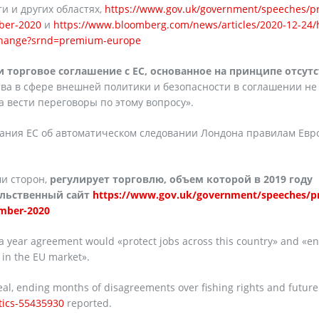
и и других областях,
https://www.gov.uk/government/speeches/p
ber-2020
и
https://www.bloomberg.com/news/articles/2020-12-24/
l-change?srnd=premium-europe
 торговое соглашение с ЕС, основанное на принципе отсут
ва в сфере внешней политики и безопасности в соглашении не
а вести переговоры по этому вопросу».
вания ЕС об автоматическом следовании Лондона правилам Евр
ми сторон,
регулирует торговлю, объем которой в 2019 году
тельственный сайт
https://www.gov.uk/government/speeches/p
ember-2020
a year agreement would «protect jobs across this country» and «e
 in the EU market».
al, ending months of disagreements over fishing rights and future
tics-55435930
reported.