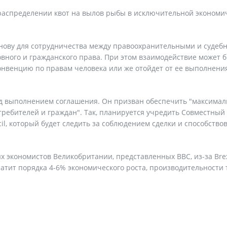
 распределении квот на вылов рыбы в исключительной экономи
снову для сотрудничества между правоохранительными и судеб
овного и гражданского права. При этом взаимодействие может 
онвенцию по правам человека или же отойдет от ее выполнени
д выполнением соглашения. Он призван обеспечить "максима
ребителей и граждан". Так, планируется учредить Совместный 
cil, который будет следить за соблюдением сделки и способство
 экономистов Великобритании, представленных ВВС, из-за Brex
атит порядка 4-6% экономического роста, производительности 