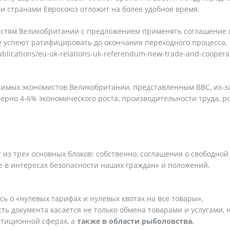
ми странами Евросоюз отложит на более удобное время.
ластям Великобритании с предложением применять соглашение 
не успеют ратифицировать до окончания переходного процесса,
ublications/eu-uk-relations-uk-referendum-new-trade-and-coopera
имых экономистов Великобритании, представленным ВВС, из-за
ерно 4-6% экономического роста, производительности труда, р
т из трех основных блоков: собственно, соглашения о свободной
е в интересах безопасности наших граждан» и положений,
сь о «нулевых тарифах и нулевых квотах на все товары»,
ь документа касается не только обмена товарами и услугами, 
стиционной сферах, а
также в области рыболовства.