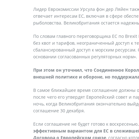
Лидер Еврокомиссии Урсула фон дер Ляйен также 
отвечает интересам ЕС, включая в сфере обесп
рыболовства. Великобритания остается надежны
По словам главного переговорщика ЕС по Brexi
без квот и тарифов, неограниченный доступ к т
сбалансированный доступ к морским ресурсам.
основании согласованных регуляторных норм».
При этом он уточнил, что Соединенное Корол
внешней политике и обороне, но поддержал
В самое ближайшее время соглашение должны об
после чего его утвердят Европейский совет и п
ночь, когда Великобритания окончательно выйд
соглашение 30 декабря.
Если соглашение не будет готово к воскресенью
эффективным вариантом для ЕС в сложившейс
Договора о Европейском союзе
, согласно ко