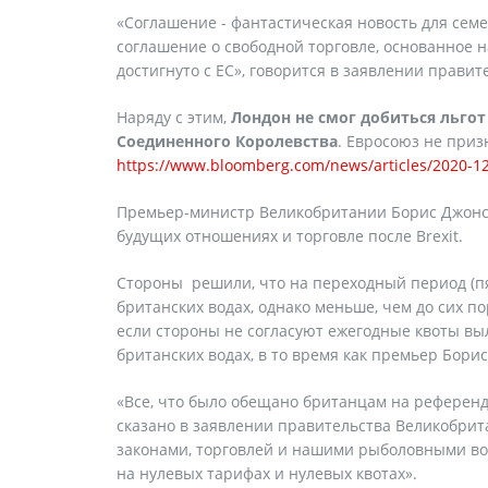
«Соглашение - фантастическая новость для сем
соглашение о свободной торговле, основанное н
достигнуто с ЕС», говорится в заявлении прави
Наряду с этим,
Лондон не смог добиться льгот
Соединенного Королевства
. Евросоюз не при
https://www.bloomberg.com/news/articles/2020-12-
Премьер-министр Великобритании Борис Джонсон
будущих отношениях и торговле после Brexit.
Стороны решили, что на переходный период (пя
британских водах, однако меньше, чем до сих по
если стороны не согласуют ежегодные квоты вы
британских водах, в то время как премьер Бори
«Все, что было обещано британцам на референду
сказано в заявлении правительства Великобрит
законами, торговлей и нашими рыболовными во
на нулевых тарифах и нулевых квотах».