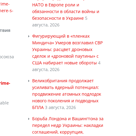
rime-
НАТО в Европе роли и
here-s-
обязанности в области войны и
безопасности в Украине
5
августа, 2026
ствия
Фигурирующий в «пленках
Миндича» Умеров возглавил СВР
Украины: расцвет дроновых
сделок и «дроновой паутины» с
осоюза
США набирает новые обороты
4
августа, 2026
Великобритания продолжает
rime-
усиливать ядерный потенциал:
продвижение атомных подлодок
нового поколения и подводных
nable
БПЛА
3 августа, 2026
Борьба Лондона и Вашингтона за
передел недр Украины: накладки
соглашений, коррупция,