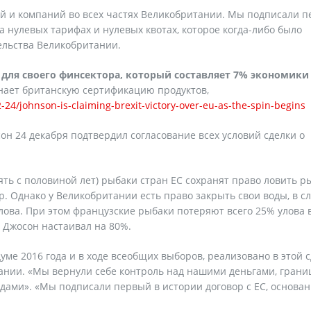
ей и компаний во всех частях Великобритании. Мы подписали п
а нулевых тарифах и нулевых квотах, которое когда-либо было
тельства Великобритании.
 для своего финсектора, который составляет 7% экономики
знает британскую сертификацию продуктов,
24/johnson-is-claiming-brexit-victory-over-eu-as-the-spin-begins
 24 декабря подтвердил согласование всех условий сделки о
ть с половиной лет) рыбаки стран ЕС сохранят право ловить р
р. Однако у Великобритании есть право закрыть свои воды, в сл
лова. При этом французские рыбаки потеряют всего 25% улова 
с Джосон настаивал на 80%.
ме 2016 года и в ходе всеобщих выборов, реализовано в этой с
ании. «Мы вернули себе контроль над нашими деньгами, грани
дами». «Мы подписали первый в истории договор с ЕС, основа