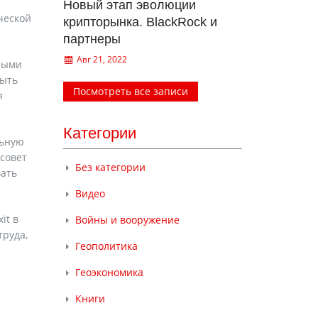
Новый этап эволюции
ческой
крипторынка. BlackRock и
партнеры
Авг 21, 2022
ными
быть
Посмотреть все записи
я
Категории
льную
совет
Без категории
вать
Видео
it в
Войны и вооружение
труда,
Геополитика
Геоэкономика
Книги