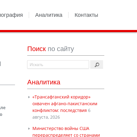
иография
Аналитика
Контакты
Поиск
по сайту
и
Аналитика
«Трансафганский коридор»
охвачен афгано-пакистанским
сле
конфликтом: последствия
6
о
августа, 2026
Министерство войны США
перераспределяет со странами