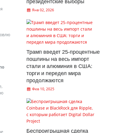
президентские выборы
ая
Янв 02, 2026
говлю
Трамп введет 25-процентные
пошлины на весь импорт
стали и алюминия в США:
по
торги и передел мира
продолжаются
е,
Фев 10, 2025
юю
Беспроигрышная сделка
ое