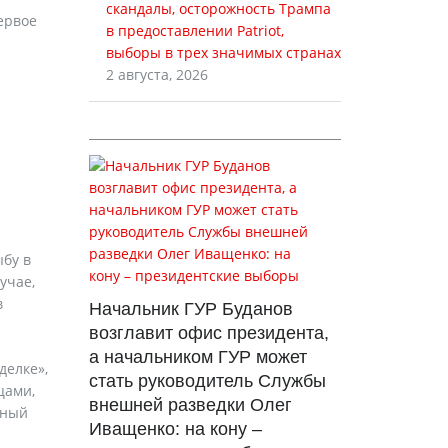
скандалы, осторожность Трампа
ервое
в предоставлении Patriot,
выборы в трех значимых странах
2 августа, 2026
ыбу в
учае,
в
Начальник ГУР Буданов
возглавит офис президента,
а начальником ГУР может
делке»,
стать руководитель Службы
цами,
внешней разведки Олег
нный
Иващенко: на кону –