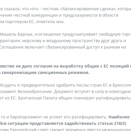
сказала, что «это - честная, сбалансированная сделка», котор
ечения честной конкуренции и предсказуемости в области
м партнером ЕС, отметила она.
t Мишель Барнье, «соглашение предусматривает свободную тор
ерритории, морскому и воздушному пространству друг друга и
 Соглашение включает сбалансированный доступ к рынкам на
евство не дало согласия на выработку общих с ЕС позиций 
а синхронизацию санкционных режимов.
судить и предварительно одобрить послы стран ЕС в Брюссел
арламент Великобритании. Документ вступит в силу в новогодн
ет из ЕС. Британская Палата общин планирует ратифицировать
, то и Европарламент не успеет его ратифицировать.
Наиболее
я ситуации представляется задействовать статью 218(5)
торому Европейский совет сможет временно ввести международн