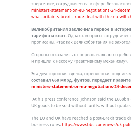
энергетике, сотрудничества в сфере безопасност
ministers-statement-on-eu-negotiations-24-decem
what-britain-s-brexit-trade-deal-with-the-eu-wil
Великобритания заключила первое в истории
тарифов и квот.
Однако, вопросы сотрудничест
прописаны, «так как Великобритания не захотел
Стороны отказались от первоначального требо
и пришли к некоему «реактивному механизму».
Эта двусторонняя сделка, скрепленная подпися
составил 668 млрд. фунтов, передает прави
ministers-statement-on-eu-negotiations-24-dec
At his press conference, Johnson said the £668bn 
UK goods to be sold without tariffs, without quotas
The EU and UK have reached a post-Brexit trade de
business rules,
https://www.bbc.com/news/uk-poli