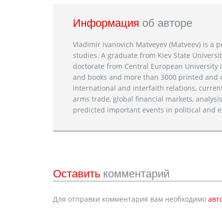
Информация
об авторе
Vladimir Ivanovich Matveyev (Matveev) is a po
studies. A graduate from Kiev State Universit
doctorate from Central European University i
and books and more than 3000 printed and on
international and interfaith relations, current
arms trade, global financial markets, analysis
predicted important events in political and e
Оставить
комментарий
Для отправки комментария вам необходимо
авт