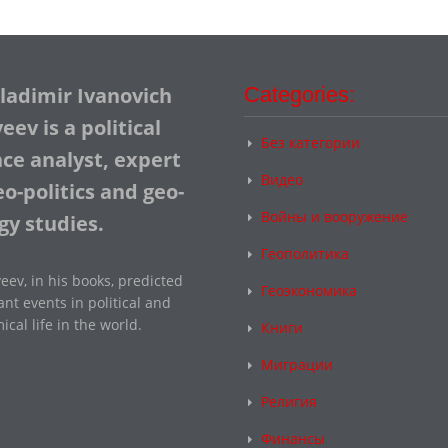
Vladimir Ivanovich
Categories:
ev is a political
Без категории
nce analyst, expert
Видео
o-politics and geo-
Войны и вооружение
gy studies.
Геополитика
eev, in his books, predicted
Геоэкономика
nt events in political and
cal life in the world.
Книги
Миграции
Религия
Финансы