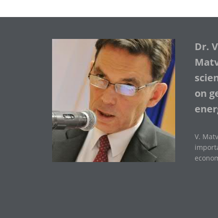
Dr. 
Matve
scie
on ge
ener
V. Matv
importa
economi