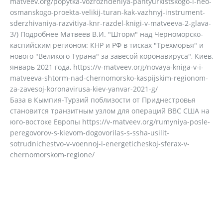
matveev.org/popytka-vozrozhdeniya-pantyurkistskogo-i-neo-
osmanskogo-proekta-velikij-turan-kak-vazhnyj-instrument-
sderzhivaniya-razvitiya-knr-razdel-knigi-v-matveeva-2-glava-
3/) Подробнее Матвеев В.И. "Шторм" над Черноморско-
каспийским регионом: КНР и РФ в тисках "Трехморья" и
нового "Великого Турана" за завесой коронавируса", Киев,
январь 2021 года, https://v-matveev.org/novaya-kniga-v-i-
matveeva-shtorm-nad-chernomorsko-kaspijskim-regionom-
za-zavesoj-koronavirusa-kiev-yanvar-2021-g/
База в Кымпия-Турзий поблизости от Приднестровья
становится транзитным узлом для операций ВВС США на
юго-востоке Европы https://v-matveev.org/rumyniya-posle-
peregovorov-s-kievom-dogovorilas-s-ssha-usilit-
sotrudnichestvo-v-voennoj-i-energeticheskoj-sferax-v-
chernomorskom-regione/