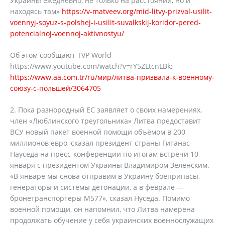
Украины ежедневно, не только на расстоянии, но и
находясь там»
https://v-matveev.org/mid-litvy-prizval-usilit-
voennyj-soyuz-s-polshej-i-usilit-suvalkskij-koridor-pered-
potencialnoj-voennoj-aktivnostyu/
Об этом сообщают TVP World
https://www.youtube.com/watch?v=rY5ZLtcnLBk;
https://www.aa.com.tr/ru/мир/литва-призвала-к-военному-
союзу-с-польшей/3064705
Пока разнородный ЕС заявляет о своих намерениях,
член «Люблинского треугольника» Литва предоставит
ВСУ новый пакет военной помощи объёмом в 200
миллионов евро, сказал президент страны Гитанас
Науседа на пресс-конференции по итогам встречи 10
января с президентом Украины Владимиром Зеленским.
«В январе мы снова отправим в Украину боеприпасы,
генераторы и системы детонации, а в феврале —
бронетранспортеры М577», сказал Нуседа. Помимо
военной помощи, он напомнил, что Литва намерена
продолжать обучение у себя украинских военнослужащих