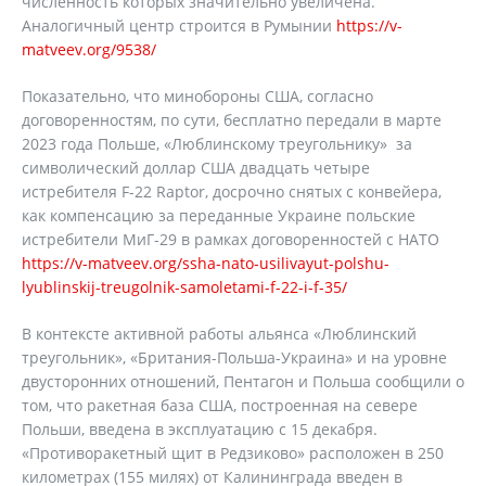
численность которых значительно увеличена.
Аналогичный центр строится в Румынии
https://v-
matveev.org/9538/
Показательно, что минобороны США, согласно
договоренностям, по сути, бесплатно передали в марте
2023 года Польше, «Люблинскому треугольнику» за
символический доллар США двадцать четыре
истребителя F-22 Raptor, досрочно снятых с конвейера,
как компенсацию за переданные Украине польские
истребители МиГ-29 в рамках договоренностей с НАТО
https://v-matveev.org/ssha-nato-usilivayut-polshu-
lyublinskij-treugolnik-samoletami-f-22-i-f-35/
В контексте активной работы альянса «Люблинский
треугольник», «Британия-Польша-Украина» и на уровне
двусторонних отношений, Пентагон и Польша сообщили о
том, что ракетная база США, построенная на севере
Польши, введена в эксплуатацию с 15 декабря.
«Противоракетный щит в Редзиково» расположен в 250
километрах (155 милях) от Калининграда введен в