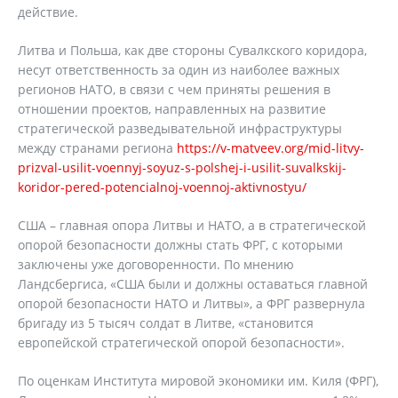
действие.
Литва и Польша, как две стороны Сувалкского коридора,
несут ответственность за один из наиболее важных
регионов НАТО, в связи с чем приняты решения в
отношении проектов, направленных на развитие
стратегической разведывательной инфраструктуры
между странами региона
https://v-matveev.org/mid-litvy-
prizval-usilit-voennyj-soyuz-s-polshej-i-usilit-suvalkskij-
koridor-pered-potencialnoj-voennoj-aktivnostyu/
США – главная опора Литвы и НАТО, а в стратегической
опорой безопасности должны стать ФРГ, с которыми
заключены уже договоренности. По мнению
Ландсбергиса, «США были и должны оставаться главной
опорой безопасности НАТО и Литвы», а ФРГ развернула
бригаду из 5 тысяч солдат в Литве, «становится
европейской стратегической опорой безопасности».
По оценкам Института мировой экономики им. Киля (ФРГ),