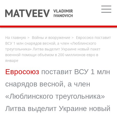
На главную
Войны и вооружение
Евросоюз поставит
ВСУ 1 млн снарядов весной, а член «Люблинского
треугольника» Литва выделит Украине новый пакет
военной помощи объёмом в 200 миллионов евро в
январе
Евросоюз
поставит ВСУ 1 млн
снарядов весной, а член
«Люблинского треугольника»
Литва выделит Украине новый