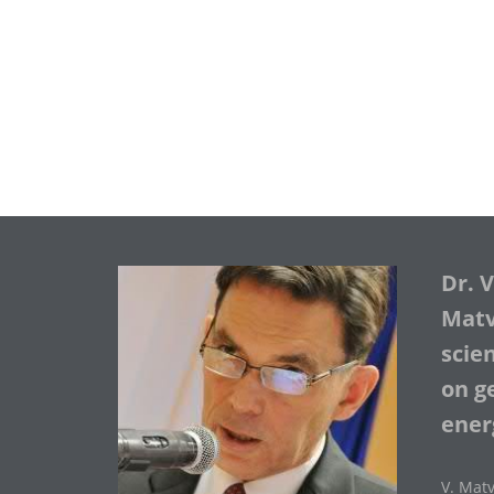
Dr. 
Matve
scie
on ge
ener
V. Matv