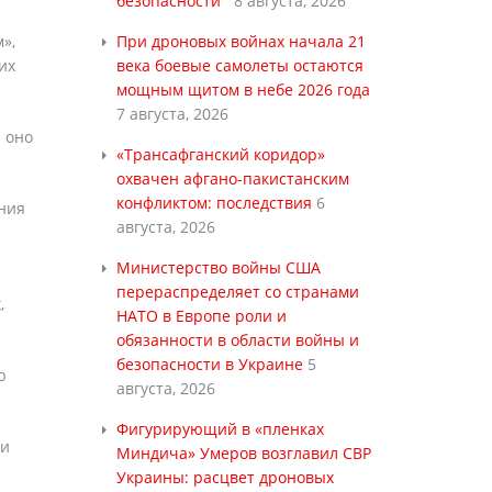
безопасности
8 августа, 2026
»,
При дроновых войнах начала 21
их
века боевые самолеты остаются
мощным щитом в небе 2026 года
7 августа, 2026
я оно
«Трансафганский коридор»
.
охвачен афгано-пакистанским
конфликтом: последствия
6
ания
августа, 2026
Министерство войны США
перераспределяет со странами
,
НАТО в Европе роли и
обязанности в области войны и
безопасности в Украине
5
ю
августа, 2026
Фигурирующий в «пленках
 и
Миндича» Умеров возглавил СВР
Украины: расцвет дроновых