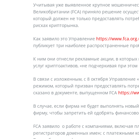
Учитывая уже выявленное крупное мошенничест
Великобритании (FCA) приняло решение осущест
который должен не только предоставлять потр
рисках крипторынка.
Как заявило это Управление
https://www.fca.or
публикует три наиболее распространенные про
К ним они отнесли рекламные акции, в которых 
услуг криптоактивов, «не подчеркивая при этом
В связи с изложенным, с 8 октября Управление 
режимом, который призван предоставлять потр
сказано в документе, выпущенном FCA
https://w
В случае, если фирма не будет выполнять нов
фирму, чтобы запретить ей одобрять финансов
FCA заявило о работе с компаниями, включая п
регистраторов доменных имен; с платежными к