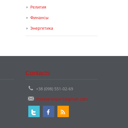
Религия
Финансы
Энергетика
Contacts
+38 (098) 551-02-69
matveevexpert@gmail.com