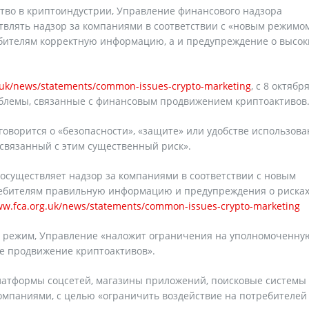
во в криптоиндустрии, Управление финансового надзора
влять надзор за компаниями в соответствии с «новым режимом
ебителям корректную информацию, а и предупреждение о высок
g.uk/news/statements/common-issues-crypto-marketing
, с 8 октябр
блемы, связанные с финансовым продвижением криптоактивов
говорится о «безопасности», «защите» или удобстве использов
 связанный с этим существенный риск».
«осуществляет надзор за компаниями в соответствии с новым
ебителям правильную информацию и предупреждения о рисках
ww.fca.org.uk/news/statements/common-issues-crypto-marketing
ый режим, Управление «наложит ограничения на уполномоченну
ое продвижение криптоактивов».
латформы соцсетей, магазины приложений, поисковые системы
омпаниями, с целью «ограничить воздействие на потребителей