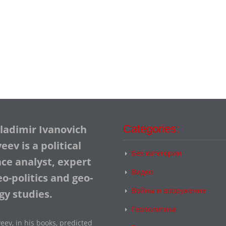
Vladimir Ivanovich
Categories:
ev is a political
Без категории
nce analyst, expert
Видео
o-politics and geo-
Войны и вооружение
gy studies.
Геополитика
eev, in his books, predicted