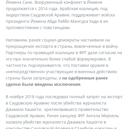
Йемена Сане. Вооруженный конфликт в Йемене
продолжается с 2014 года. Арабская коалиция, под
лидерством Саудовской Аравии, поддерживает войска
президента Йемена Абда Раббо Мансура Хади в их
противостоянии с повстанцами.
Напомним, ранее социал-демократы настаивали на
прекращении экспорта в страны, вовлеченные в войну.
Партнеры по правящей коалиции в ФРГ дали согласие на
это при значительно более слабой формулировке. В
частности, подчеркивается, что поставки оружия в
«непосредственно» участвующие в военных действиях
страны были запрещены, а
на одобренные ранее
сделки были введены исключения
.
В ноябре 2018 года последовал полный запрет на экспорт
в Саудовскую Аравию после убийства журналиста
Джамала Хашогги, критиковавшего правительство
Саудовской Аравии. Ранее канцлер ФРГ Ангела Меркель
назвала убийство журналиста Джамала Хашогги в
консульстве Саудовской Аравии в Стамбуле «ужасом» и