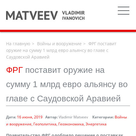
На главную
Войны и вооружение
ФРГ поставит
оружие на сумму 1 млрд евро альянсу во главе с
Саудовской Аравией
ФРГ
поставит оружие на
сумму 1 млрд евро альянсу во
главе с Саудовской Аравией
Дата:
16 июня, 2019
Автор:
Vladimir Matveev
Категории:
Войны
и вооружение
Геополитика
Геоэкономика
Энергетика
Правительство ФРГ одобрило решение о поставках