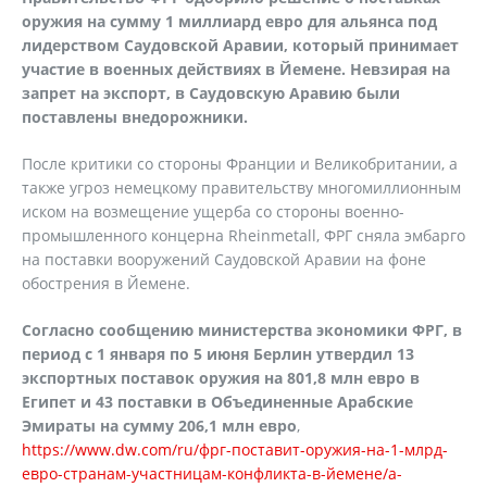
оружия на сумму 1 миллиард евро для альянса под
лидерством Саудовской Аравии, который принимает
участие в военных действиях в Йемене. Невзирая на
запрет на экспорт, в Саудовскую Аравию были
поставлены внедорожники.
После критики со стороны Франции и Великобритании, а
также угроз немецкому правительству многомиллионным
иском на возмещение ущерба со стороны военно-
промышленного концерна Rheinmetall, ФРГ сняла эмбарго
на поставки вооружений Саудовской Аравии на фоне
обострения в Йемене.
Согласно сообщению министерства экономики ФРГ, в
период с 1 января по 5 июня Берлин утвердил 13
экспортных поставок оружия на 801,8 млн евро в
Египет и 43 поставки в Объединенные Арабские
Эмираты на сумму 206,1 млн евро
,
https://www.dw.com/ru/фрг-поставит-оружия-на-1-млрд-
евро-странам-участницам-конфликта-в-йемене/a-