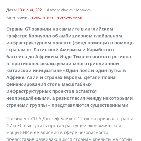
Дата:
13 июня, 2021
Автор:
Vladimir Matveev
Категории:
Геополитика
Геоэкономика
Страны G7 заявили на саммите в английском
графстве Корнуолл об амбициозном глобальном
инфраструктурном проекте (фонд помощи) в помощь
странам от Латинской Америки и Карибского
бассейна до Африки и Индо-Тихоокеанского региона
в противовес реализуемой многотриллионной
китайской инициативе «Один пояс и один путь» в
Африке, Азии и странах Европы. Детали плана
финансирования столь масштабных
инфраструктурных проектов остаются
неопределёнными, а разногласия между некоторыми
странами группы – представляются существенными.
Президент США Джозеф Байден 12 июня призвал страны
G7 и ЕС выступить против растущей экономической
мощи КНР и ее влияния в сфере безопасности,
предоставив развивающимся странам кредиты на сотни