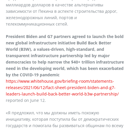
миллиардов долларов в качестве альтернативы
зависимости от Пекина в аспекте строительства дорог,
железнодорожных линий, портов и
телекоммуникационных сетей.
President Biden and G7 partners agreed to launch the bold
new global infrastructure initiative Build Back Better
World (B3W), a values-driven, high-standard, and
transparent infrastructure partnership led by major
democracies to help narrow the $40+ trillion infrastructure
need in the developing world, which has been exacerbated
by the COVID-19 pandemic
https://www.whitehouse.gov/briefing-room/statements-
releases/2021/06/12/fact-sheet-president-biden-and-g7-
leaders-launch-build-back-better-world-b3w-partnership/
reported on June 12.
«Я предложил, что мы должны иметь похожую
инициативу, которая поступила бы от демократических
государств и помогала бы развиваться общинам по всему