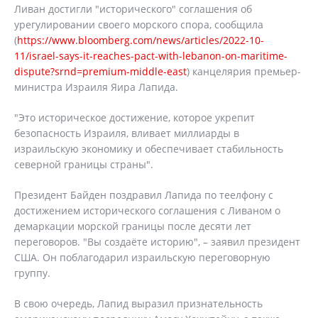
Ливан достигли "исторического" соглашения об
урегулировании своего морского спора, сообщила
(
https://www.bloomberg.com/news/articles/2022-10-
11/israel-says-it-reaches-pact-with-lebanon-on-maritime-
dispute?srnd=premium-middle-east
) канцелярия премьер-
министра Израиля Яира Лапида.
"Это историческое достижение, которое укрепит
безопасность Израиля, вливает миллиарды в
израильскую экономику и обеспечивает стабильность
северной границы страны".
Президент Байден поздравил Лапида по теелфону с
достижением исторического соглашения с Ливаном о
демаркации морской границы после десяти лет
переговоров. "Вы создаёте историю", – заявил президент
США. Он поблагодарил израильскую переговорную
группу.
В свою очередь, Лапид выразил признательность