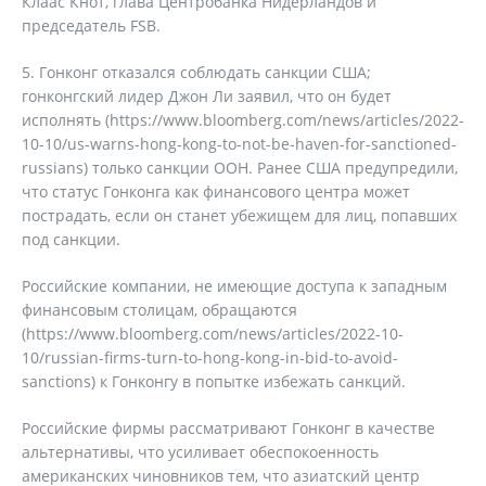
Клаас Кнот, глава Центробанка Нидерландов и
председатель FSB.
5. Гонконг отказался соблюдать санкции США;
гонконгский лидер Джон Ли заявил, что он будет
исполнять (https://www.bloomberg.com/news/articles/2022-
10-10/us-warns-hong-kong-to-not-be-haven-for-sanctioned-
russians) только санкции ООН. Ранее США предупредили,
что статус Гонконга как финансового центра может
пострадать, если он станет убежищем для лиц, попавших
под санкции.
Российские компании, не имеющие доступа к западным
финансовым столицам, обращаются
(https://www.bloomberg.com/news/articles/2022-10-
10/russian-firms-turn-to-hong-kong-in-bid-to-avoid-
sanctions) к Гонконгу в попытке избежать санкций.
Российские фирмы рассматривают Гонконг в качестве
альтернативы, что усиливает обеспокоенность
американских чиновников тем, что азиатский центр