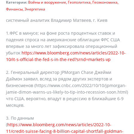
Категории:
Войны и вооружение
Геополитика
Геоэкономика
Финансы
Энергетика
системный аналитик Владимир Матвеев, г. Киев
1.ФРС в минусе; на фоне роста процентных ставок и
падения спроса на американские облигации ФРС США
впервые за много лет зафиксировала операционный
убыток
https://www.bloomberg.com/news/articles/2022-10-
10/it-s-official-the-fed-s-in-the-red?srnd=markets-vp
2. Генеральный директор JPMorgan Chase Джейми
Даймон заявил, вслед за рядом других экспертов и
бизнесменов (https://www.cnbc.com/2022/10/10/jpmorgan-
jamie-dimon-warns-us-likely-to-tip-into-recession-soon.html)
что США, вероятно, впадут в рецессию в ближайшие 6-9
месяцев.
3. По данным
(
https://www.bloomberg.com/news/articles/2022-10-
11/credit-suisse-facing-8-billion-capital-shortfall-goldman-