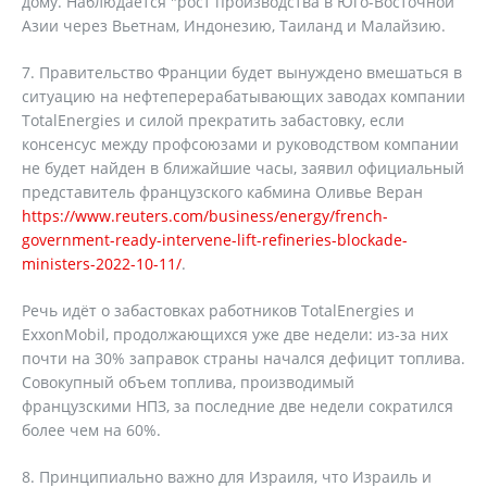
дому. Наблюдается "рост производства в Юго-Восточной
Азии через Вьетнам, Индонезию, Таиланд и Малайзию.
7. Правительство Франции будет вынуждено вмешаться в
ситуацию на нефтеперерабатывающих заводах компании
TotalEnergies и силой прекратить забастовку, если
консенсус между профсоюзами и руководством компании
не будет найден в ближайшие часы, заявил официальный
представитель французского кабмина Оливье Веран
https://www.reuters.com/business/energy/french-
government-ready-intervene-lift-refineries-blockade-
ministers-2022-10-11/
.
Речь идёт о забастовках работников TotalEnergies и
ExxonMobil, продолжающихся уже две недели: из-за них
почти на 30% заправок страны начался дефицит топлива.
Cовокупный объем топлива, производимый
французскими НПЗ, за последние две недели сократился
более чем на 60%.
8. Принципиально важно для Израиля, что Израиль и