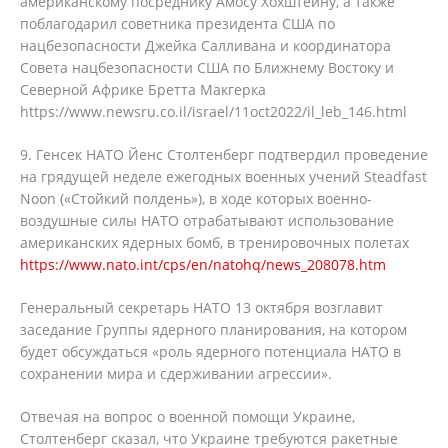
американскому посреднику Амосу Хохштейну, а также
поблагодарил советника президента США по
нацбезопасности Джейка Салливана и координатора
Совета нацбезопасности США по Ближнему Востоку и
Северной Африке Бретта Макгерка
https://www.newsru.co.il/israel/11oct2022/il_leb_146.html
9. Генсек НАТО Йенс Столтенберг подтвердил проведение
на грядущей неделе ежегодных военных учений Steadfast
Noon («Стойкий полдень»), в ходе которых военно-
воздушные силы НАТО отрабатывают использование
американских ядерных бомб, в тренировочных полетах
https://www.nato.int/cps/en/natohq/news_208078.htm
Генеральный секретарь НАТО 13 октября возглавит
заседание Группы ядерного планирования, на котором
будет обсуждаться «роль ядерного потенциала НАТО в
сохранении мира и сдерживании агрессии».
Отвечая на вопрос о военной помощи Украине,
Столтенберг сказал, что Украине требуются ракетные