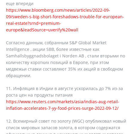
еще впереди
https://www.bloomberg.com/news/articles/2022-09-
09/sweden-s-big-short-foreshadows-trouble-for-european-
real-estate?srnd=premium-
europe&leadSource=uverify%20wall
Согласно данным, собранным S&P Global Market
Intelligence , акции SBB, более известные как
Samhallsbyggnadsbolaget i Norden AB , стали вторыми по
количеству коротких позиций в Европе, при этом
медвежьи ставки составляют 35% их акций в свободном
обращении.
11. Инфляция в Индии в августе ускорилась до 7% из-за
роста цен на продукты питания
https://www.reuters.com/markets/asia/indias-aug-retail-
inflation-accelerates-7-yy-food-prices-surge-2022-09-12/
12. Всемирный совет по золоту (WGC) опубликовал новый
список мировых запасов золота, в котором содержатся