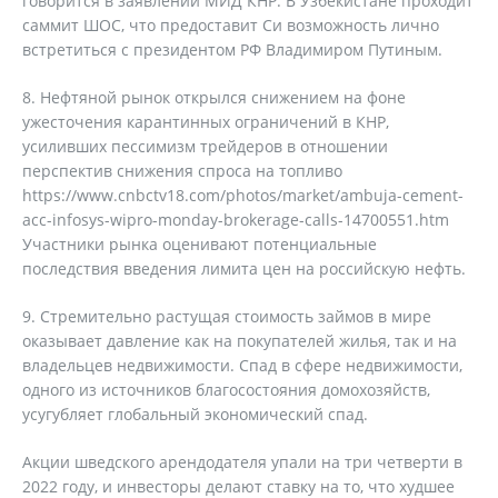
говорится в заявлении МИД КНР. В Узбекистане проходит
саммит ШОС, что предоставит Си возможность лично
встретиться с президентом РФ Владимиром Путиным.
8. Нефтяной рынок открылся снижением на фоне
ужесточения карантинных ограничений в КНР,
усиливших пессимизм трейдеров в отношении
перспектив снижения спроса на топливо
https://www.cnbctv18.com/photos/market/ambuja-cement-
acc-infosys-wipro-monday-brokerage-calls-14700551.htm
Участники рынка оценивают потенциальные
последствия введения лимита цен на российскую нефть.
9. Стремительно растущая стоимость займов в мире
оказывает давление как на покупателей жилья, так и на
владельцев недвижимости. Спад в сфере недвижимости,
одного из источников благосостояния домохозяйств,
усугубляет глобальный экономический спад.
Акции шведского арендодателя упали на три четверти в
2022 году, и инвесторы делают ставку на то, что худшее