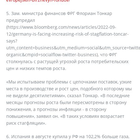
5. Зам. министра финансов ФРГ Флориан Тонкар
предупредил
(https://www.bloomberg.com/news/articles/2022-09-
12/germany-is-facing-increasing-risk-of-stagflation-toncar-
says?
utm_content=business&utm_medium=social&utm_source=twitte
organic&cmpid=socialflow-twitter-business), что ФРГ
столкнулась с растущей угрозой роста потребительских
цен и низких темпов роста.
«Мы испытываем проблемы с цепочками поставок, узкие
места в производстве и рост цен, подобного которому мы
не видели десятилетиями», сказал Тонкар. «В последние
месяцы прогнозы роста были пересмотрены в сторону
понижения, а прогнозы инфляции - в сторону
повышения», заявил он. «В таких условиях возрастает
риск стагфляции».
6. Испания в августе купила у РФ на 102,2% больше газа,