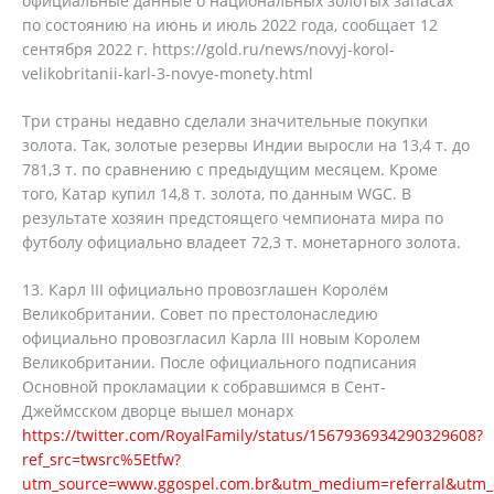
официальные данные о национальных золотых запасах
по состоянию на июнь и июль 2022 года, сообщает 12
сентября 2022 г. https://gold.ru/news/novyj-korol-
velikobritanii-karl-3-novye-monety.html
Три страны недавно сделали значительные покупки
золота. Так, золотые резервы Индии выросли на 13,4 т. до
781,3 т. по сравнению с предыдущим месяцем. Кроме
того, Катар купил 14,8 т. золота, по данным WGC. В
результате хозяин предстоящего чемпионата мира по
футболу официально владеет 72,3 т. монетарного золота.
13. Карл III официально провозглашен Королём
Великобритании. Совет по престолонаследию
официально провозгласил Карла III новым Королем
Великобритании. После официального подписания
Основной прокламации к собравшимся в Сент-
Джеймсском дворце вышел монарх
https://twitter.com/RoyalFamily/status/1567936934290329608?
ref_src=twsrc%5Etfw?
utm_source=www.ggospel.com.br&utm_medium=referral&utm_c