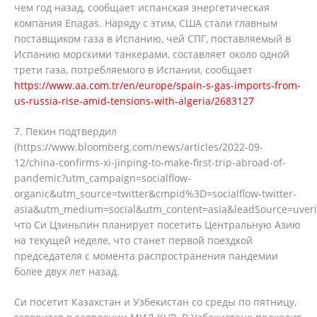
чем год назад, сообщает испанская энергетическая
компания Enagas. Наряду с этим, США стали главным
поставщиком газа в Испанию, чей СПГ, поставляемый в
Испанию морскими танкерами, составляет около одной
трети газа, потребляемого в Испании, сообщает
https://www.aa.com.tr/en/europe/spain-s-gas-imports-from-
us-russia-rise-amid-tensions-with-algeria/2683127
7. Пекин подтвердил
(https://www.bloomberg.com/news/articles/2022-09-
12/china-confirms-xi-jinping-to-make-first-trip-abroad-of-
pandemic?utm_campaign=socialflow-
organic&utm_source=twitter&cmpid%3D=socialflow-twitter-
asia&utm_medium=social&utm_content=asia&leadSource=uverif
что Си Цзиньпин планирует посетить Центральную Азию
на текущей неделе, что станет первой поездкой
председателя с момента распространения пандемии
более двух лет назад.
Си посетит Казахстан и Узбекистан со среды по пятницу,