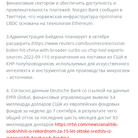
финансовым сектором и обеспечить доступность и
привлекательность платежей. Norges Bank сообщил в
Твиттере, что норвежская инфраструктура прототипа
CBDC основана на технологии Ethereum.
3.Администрация Байдена планирует в октябре
расширить (https://www.reuters.com/business/exclusive-
biden-hit-china-with-broader-curbs-us-chip-tool-exports-
sources-2022-09-11/) ограничения на поставки из США в
КНР полупроводников, используемых для искусственного
интеллекта и инструментов для производства микросхем
– источники.
4. Согласно данным Deutsche Bank со ссылкой на данные
EPFR Global, финансовые управляющие вывели 3,4
миллиарда долларов США из европейских фондовых
фондов за неделю до 7 сентября, в результате чего
общий отток за последние шесть месяцев достиг 83
миллиардов долларов
https://rtvi.com/news/analitiki-
soobshhili-o-rekordnom-za-15-let-ottoke-sredstv-iz-
evropejskih-birzhevyh-fondov/