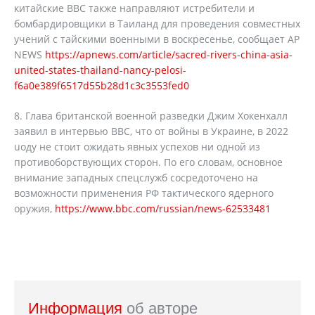
китайские ВВС также направляют истребители и
бомбардировщики в Таиланд для проведения совместных
учений с тайскими военными в воскресенье, сообщает AP
NEWS
https://apnews.com/article/sacred-rivers-china-asia-
united-states-thailand-nancy-pelosi-
f6a0e389f6517d55b28d1c3c3553fed0
8. Глава британской военной разведки Джим Хокенхалл
заявил в интервью BBC, что от войны в Украине, в 2022
uоду не стоит ожидать явных успехов ни одной из
противоборствующих сторон. По его словам, основное
внимание западных спецслужб сосредоточено на
возможности применения РФ тактического ядерного
оружия,
https://www.bbc.com/russian/news-62533481
Информация
об авторе