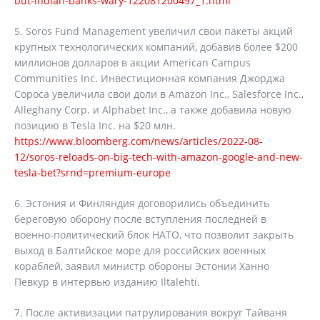
but-indian-banks-wary-122081200497_1.html
5. Soros Fund Management увеличил свои пакеты акций
крупных технологических компаний, добавив более $200
миллионов долларов в акции American Campus
Communities Inc. Инвестиционная компания Джорджа
Сороса увеличила свои доли в Amazon Inc., Salesforce Inc.,
Alleghany Corp. и Alphabet Inc., а также добавила новую
позицию в Tesla Inc. на $20 млн.
https://www.bloomberg.com/news/articles/2022-08-
12/soros-reloads-on-big-tech-with-amazon-google-and-new-
tesla-bet?srnd=premium-europe
6. Эстония и Финляндия договорились объединить
береговую оборону после вступления последней в
военно-политический блок НАТО, что позволит закрыть
выход в Балтийское море для российских военных
кораблей, заявил министр обороны Эстонии Ханно
Певкур в интервью изданию Iltalehti.
7. После активизации патрулирования вокруг Тайваня