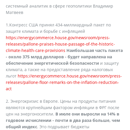
системный аналитик в сфере геополитики Владимир
Матвеев
1.Конгресс США принял 434-миллиардный пакет по
защите климата и борьбе с инфляцией
https://energycommerce.house.gov/newsroom/press-
releases/pallone-praises-house-passage-of-the-historic-
climate-health-care-provisions
Наибольшая часть пакета
- около 375 млрд долларов - будет направлена на
обеспечение энергетической безопасности
и защиту
климата, а также на предоставление ряда налоговых
льгот
https://energycommerce.house.gov/newsroom/press-
releases/pallone-floor-remarks-on-the-inflation-reduction-
act
2. Энергокризис в Европе. Цены на продукты питания
являются крупнейшим фактором инфляции в ФРГ после
цен на энергоносители.
В июле они выросли на 14% в
годовом исчислении - почти в два раза больше, чем
общий индекс
. Это подрывает бюджеты