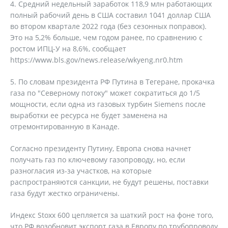
4. Средний недельный заработок 118,9 млн работающих
полный рабочий день в США составил 1041 доллар США
во втором квартале 2022 года (без сезонных поправок).
Это на 5,2% больше, чем годом ранее, по сравнению с
ростом ИПЦ-У на 8,6%, сообщает
https://www.bls.gov/news.release/wkyeng.nr0.htm
5. По словам президента РФ Путина в Тегеране, прокачка
газа по "Северному потоку" может сократиться до 1/5
мощности, если одна из газовых турбин Siemens после
выработки ее ресурса не будет заменена на
отремонтированную в Канаде.
Согласно президенту Путину, Европа снова начнет
получать газ по ключевому газопроводу, но, если
разногласия из-за участков, на которые
распространяются санкции, не будут решены, поставки
газа будут жестко ограничены.
Индекс Stoxx 600 цепляется за шаткий рост на фоне того,
что РФ возобновит экспорт газа в Европу по трубопроводу